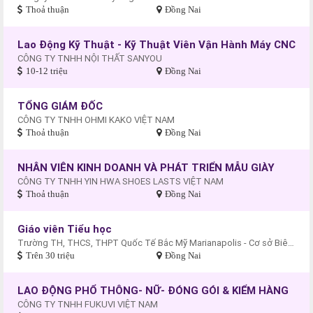
Thoả thuận
Đồng Nai
Lao Động Kỹ Thuật - Kỹ Thuật Viên Vận Hành Máy CNC
CÔNG TY TNHH NỘI THẤT SANYOU
10-12 triệu
Đồng Nai
TỔNG GIÁM ĐỐC
CÔNG TY TNHH OHMI KAKO VIỆT NAM
Thoả thuận
Đồng Nai
NHÂN VIÊN KINH DOANH VÀ PHÁT TRIỂN MẪU GIÀY
CÔNG TY TNHH YIN HWA SHOES LASTS VIỆT NAM
Thoả thuận
Đồng Nai
Giáo viên Tiểu học
Trường TH, THCS, THPT Quốc Tế Bắc Mỹ Marianapolis - Cơ sở Biên Hòa
Trên 30 triệu
Đồng Nai
LAO ĐỘNG PHỔ THÔNG- NỮ- ĐÓNG GÓI & KIỂM HÀNG
CÔNG TY TNHH FUKUVI VIỆT NAM