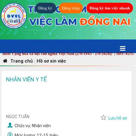
Đăng ký
Đăng nhập
Đăng ký tìm việc nhanh
 Cộng hòa xã hội chủ nghĩa Việt Nam (2/9/1945 - 2/9/2026)! | SĐT: 0251.88
Trang chủ
Hồ sơ xin việc
|
NHÂN VIỂN Y TẾ
NGỌC TUẤN
Lưu hồ sơ
Chức vụ:
Nhân viên
Mức lương:
12-15 triệu