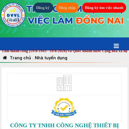
Đăng ký
Đăng nhập
Đăng ký tìm việc nhanh
ám thành công (19/8/1945 - 19/8/2026) và Quốc khánh nước Cộng hòa xã hội c
Trang chủ
Nhà tuyển dụng
|
CÔNG TY TNHH CÔNG NGHỆ THIẾT BỊ