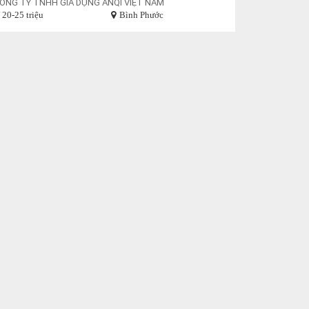
ÔNG TY TNHH GIA DỤNG ANQI VIỆT NAM
20-25 triệu
Bình Phước