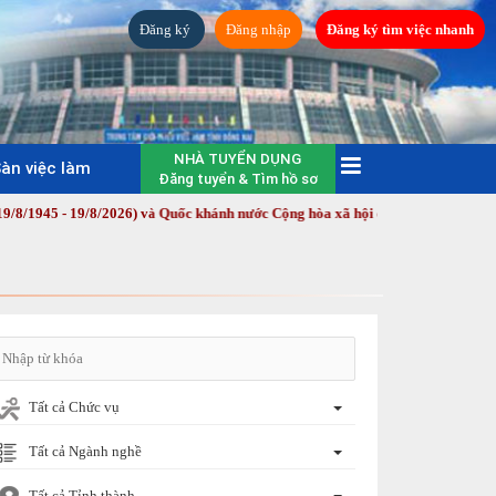
Đăng ký
Đăng nhập
Đăng ký tìm việc nhanh
NHÀ TUYỂN DỤNG
àn việc làm
Đăng tuyển & Tìm hồ sơ
9/8/2026) và Quốc khánh nước Cộng hòa xã hội chủ nghĩa Việt Nam (2/9/1945 
Tất cả Chức vụ
Tất cả Ngành nghề
Tất cả Tỉnh thành