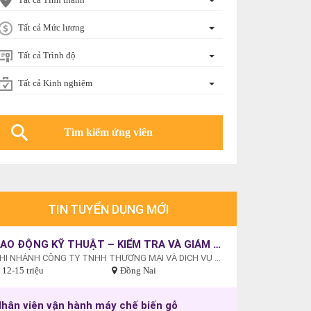
Tất cả Mức lương
Tất cả Trình độ
Tất cả Kinh nghiệm
TIN TUYỂN DỤNG MỚI
LAO ĐỘNG KỸ THUẬT – KIỂM TRA VÀ GIÁM SÁT CHẤT LƯỢNG HÀNG HOÁ
CHI NHÁNH CÔNG TY TNHH THƯƠNG MẠI VÀ DỊCH VỤ PHÁT TRIỂN ĐÔNG BẮC
12-15 triệu
Đồng Nai
hân viên vận hành máy chế biến gỗ