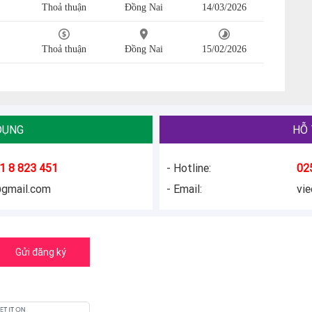
Thoả thuận
Đồng Nai
14/03/2026
Thoả thuận
Đồng Nai
15/02/2026
DỤNG
HỖ 
1 8 823 451
- Hotline:
02
@gmail.com
- Email:
vi
Gửi đăng ký