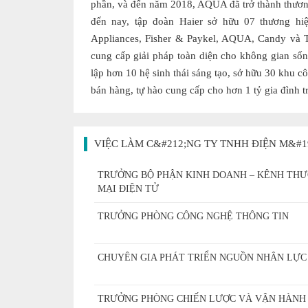
phần, và đến năm 2018, AQUA đã trở thành thương
đến nay, tập đoàn Haier sở hữu 07 thương hiệ
Appliances, Fisher & Paykel, AQUA, Candy và 
cung cấp giải pháp toàn diện cho không gian sốn
lập hơn 10 hệ sinh thái sáng tạo, sở hữu 30 khu 
bán hàng, tự hào cung cấp cho hơn 1 tỷ gia đình t
VIỆC LÀM C&#212;NG TY TNHH ĐIỆN M&#
TRƯỞNG BỘ PHẬN KINH DOANH – KÊNH TH
MẠI ĐIỆN TỬ
TRƯỞNG PHÒNG CÔNG NGHỆ THÔNG TIN
CHUYÊN GIA PHÁT TRIỂN NGUỒN NHÂN LỰC
TRƯỞNG PHÒNG CHIẾN LƯỢC VÀ VẬN HÀNH