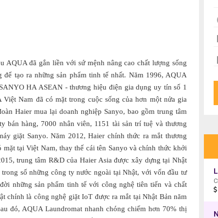
hiệu AQUA đã gắn liền với sứ mệnh nâng cao chất lượng sống
ng để tạo ra những sản phẩm tinh tế nhất. Năm 1996, AQUA
 SANYO HA ASEAN - thương hiệu điện gia dụng uy tín số 1
Việt Nam đã có mặt trong cuộc sống của hơn một nửa gia
 đoàn Haier mua lại doanh nghiệp Sanyo, bao gồm trung tâm
y bán hàng, 7000 nhân viên, 1151 tài sản trí tuệ và thương
áy giặt Sanyo. Năm 2012, Haier chính thức ra mắt thương
ặt tại Việt Nam, thay thế cái tên Sanyo và chính thức khởi
15, trung tâm R&D của Haier Asia được xây dựng tại Nhật
trong số những công ty nước ngoài tại Nhật, với vốn đầu tư
đời những sản phẩm tinh tế với công nghệ tiên tiến và chất
t chính là công nghệ giặt IoT được ra mắt tại Nhật Bản năm
 Sau đó, AQUA Laundromat nhanh chóng chiếm hơn 70% thị
N