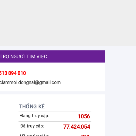
TRỢ NGƯỜI TÌM VIỆC
513 894 810
eclammoi.dongnai@gmail.com
THỐNG KÊ
Đang truy cập:
1056
Đã truy cập:
77.424.054