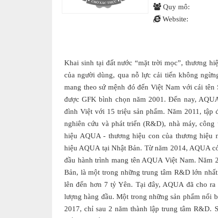
Quy mô:
Website:
Khai sinh tại đất nước “mặt trời mọc”, thương 
của người dùng, qua nỗ lực cải tiến không ngừ
mang theo sứ mệnh đó đến Việt Nam với cái tên
được GFK bình chọn năm 2001. Đến nay, AQUA 
đình Việt với 15 triệu sản phẩm. Năm 2011, tập
nghiên cứu và phát triển (R&D), nhà máy, công t
hiệu AQUA - thương hiệu con của thương hiệu m
hiệu AQUA tại Nhật Bản. Từ năm 2014, AQUA có m
đầu hành trình mang tên AQUA Việt Nam. Năm 20
Bản, là một trong những trung tâm R&D lớn nhất 
lên đến hơn 7 tỷ Yên. Tại đây, AQUA đã cho ra 
lượng hàng đầu. Một trong những sản phẩm nổi bậ
2017, chỉ sau 2 năm thành lập trung tâm R&D.