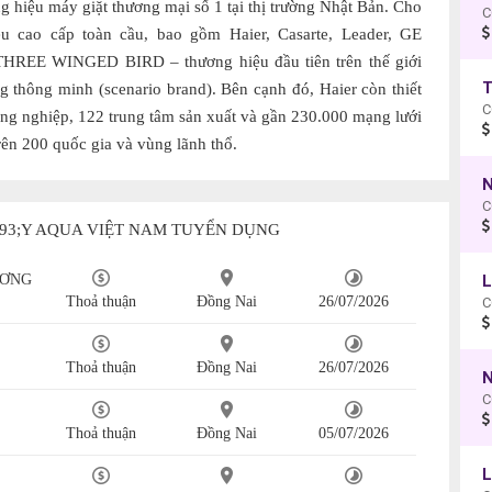
 hiệu máy giặt thương mại số 1 tại thị trường Nhật Bản. Cho
C
u cao cấp toàn cầu, bao gồm Haier, Casarte, Leader, GE
THREE WINGED BIRD – thương hiệu đầu tiên trên thế giới
g thông minh (scenario brand). Bên cạnh đó, Haier còn thiết
công nghiệp, 122 trung tâm sản xuất và gần 230.000 mạng lưới
rên 200 quốc gia và vùng lãnh thổ.
N
193;Y AQUA VIỆT NAM TUYỂN DỤNG
ƯƠNG
Thoả thuận
Đồng Nai
26/07/2026
C
Thoả thuận
Đồng Nai
26/07/2026
N
C
Thoả thuận
Đồng Nai
05/07/2026
L