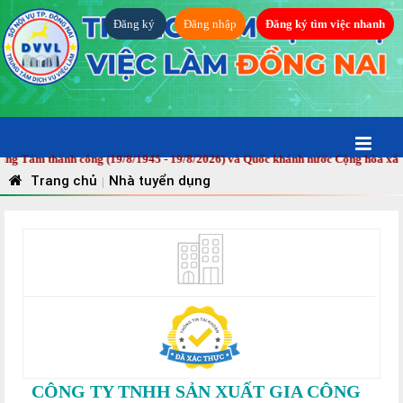
Đăng ký
Đăng nhập
Đăng ký tìm việc nhanh
hành công (19/8/1945 - 19/8/2026) và Quốc khánh nước Cộng hòa xã hội chủ n
Trang chủ
Nhà tuyển dụng
|
CÔNG TY TNHH SẢN XUẤT GIA CÔNG