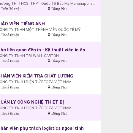
Trường TH, THCS, THPT Quốc Tế Bắc Mỹ Marianapolis - Cơ sở Biên Hòa
Trên 30 triệu
Đồng Nai
IÁO VIÊN TIẾNG ANH
ÔNG TY TNHH MỘT THÀNH VIÊN QUỐC TẾ MỸ
Thoả thuận
Đồng Nai
hợ liên quan đến in - Kỹ thuật viên in ấn
ÔNG TY TNHH TRI-WALL CARTON
Thoả thuận
Đồng Nai
HÂN VIÊN KIỂM TRA CHẤT LƯỢNG
ÔNG TY TNHH ĐIỆN TỬ REGZA VIỆT NAM
Thoả thuận
Đồng Nai
UẢN LÝ CÔNG NGHỆ THIẾT BỊ
ÔNG TY TNHH ĐIỆN TỬ REGZA VIỆT NAM
Thoả thuận
Đồng Nai
hân viên phụ trách logistics ngoại tỉnh