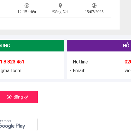
12-15 triệu
Đồng Nai
15/07/2025
DỤNG
HỖ 
1 8 823 451
- Hotline:
02
@gmail.com
- Email:
vi
Gửi đăng ký