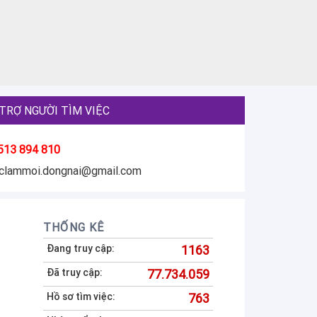
TRỢ NGƯỜI TÌM VIỆC
513 894 810
eclammoi.dongnai@gmail.com
THỐNG KÊ
Đang truy cập:
1163
Đã truy cập:
77.734.059
Hồ sơ tìm việc:
763