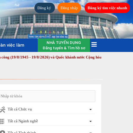
Đăng ký
Đăng nhập
Đăng ký tìm việc nhanh
NHÀ TUYỂN DỤNG
àn việc làm
Đăng tuyển & Tìm hồ sơ
45 - 19/8/2026) và Quốc khánh nước Cộng hòa xã hội chủ nghĩa Việt Nam (2/
Tất cả Chức vụ
Tất cả Ngành nghề
Tất cả Tỉnh thành