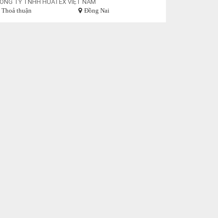
ÔNG TY TNHH HUATEX VIỆT NAM
Thoả thuận
Đồng Nai