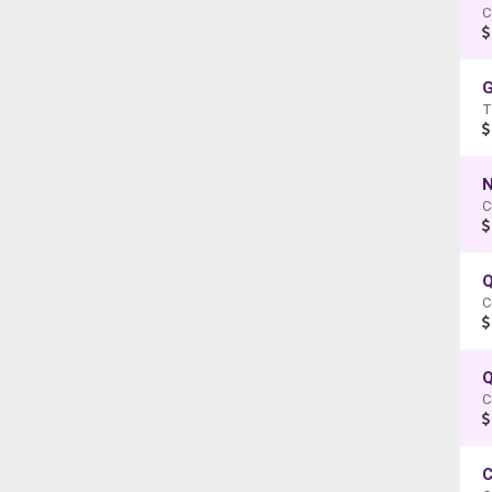
C
G
N
C
Q
C
Q
C
C