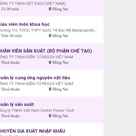
ÔNG TY TNHH DỆT EACH (VIỆT NAM)
25-30 triệu
Đồng Nai
iáo viên môn khoa học
Trường TH, THCS, THPT Quốc Tế Bắc Mỹ Marianapolis - Cơ sở Biên Hòa
Trên 30 triệu
Đồng Nai
HÂN VIÊN SẢN XUẤT (BỘ PHẬN CHẾ TẠO)
ÔNG TY TNHH ĐIỆN TỬ REGZA VIỆT NAM
Thoả thuận
Đồng Nai
uản lý cung ứng nguyên vật liệu
ÔNG TY TNHH ĐIỆN TỬ REGZA VIỆT NAM
Thoả thuận
Đồng Nai
uản lý sản xuất
ông ty TNHH Việt Nam Center Power Tech
Thoả thuận
Đồng Nai
HUYÊN GIA XUẤT NHẬP KHẨU