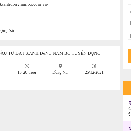
datxanhdongnambo.com.vn/
 Động Sản
 ĐẦU TƯ ĐẤT XANH ĐôNG NAM BỘ TUYỂN DỤNG
15-20 triệu
Đồng Nai
26/12/2021
Q
C
N