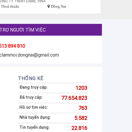
ÔNG TY TNHH SAMIL VINA
Thoả thuận
Đồng Nai
TRỢ NGƯỜI TÌM VIỆC
513 894 810
eclammoi.dongnai@gmail.com
THỐNG KÊ
Đang truy cập:
1203
Đã truy cập:
77.654.823
Hồ sơ tìm việc:
763
Nhà tuyển dụng:
5.582
Tin tuyển dụng:
22.816