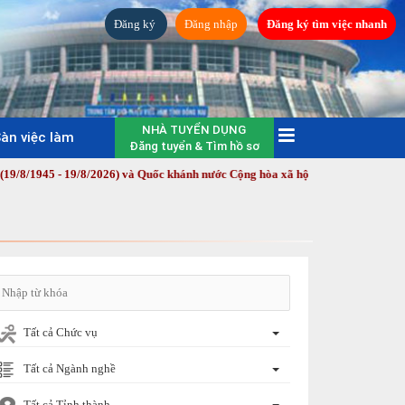
Đăng ký
Đăng nhập
Đăng ký tìm việc nhanh
NHÀ TUYỂN DỤNG
àn việc làm
Đăng tuyển & Tìm hồ sơ
 19/8/2026) và Quốc khánh nước Cộng hòa xã hội chủ nghĩa Việt Nam (2/9/194
Tất cả Chức vụ
Tất cả Ngành nghề
Tất cả Tỉnh thành