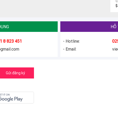
C
DỤNG
HỖ 
1 8 823 451
- Hotline:
02
@gmail.com
- Email:
vi
Gửi đăng ký