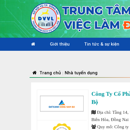
Giới thiệu
Tin tức & sự kiện
Trang chủ
Nhà tuyển dụng
|
Công Ty Cổ Ph
Bộ
Địa chỉ: Tầng 14, 
Biên Hòa, Đồng Nai
Quy mô: Công t