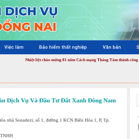
Việc làm
Bảo hiểm thất nghiệp
Văn bản
S
Nhiệt liệt chào mừng 81 năm Cách mạng Tháng Tám thành công (19/8/1945 -
ần Dịch Vụ Và Đầu Tư Đất Xanh Đông Nam
tòa nhà Sonadezi, số 1, đường 1 KCN Biên Hòa 1, P, Tp.
y TNHH