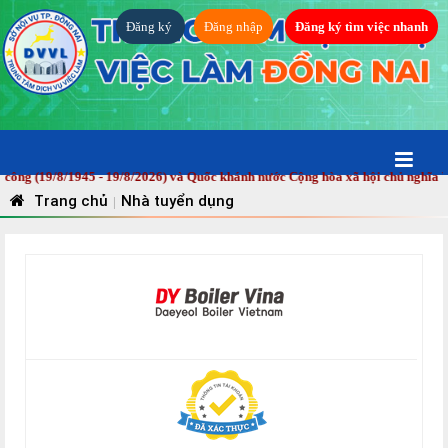
Đăng ký
Đăng nhập
Đăng ký tìm việc nhanh
g (19/8/1945 - 19/8/2026) và Quốc khánh nước Cộng hòa xã hội chủ nghĩa Việ
Trang chủ
Nhà tuyển dụng
|