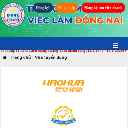
Đăng ký
Đăng nhập
Đăng ký tìm việc nhanh
mừng 81 năm Cách mạng Tháng Tám thành công (19/8/1945 - 19/8/2026) và Quố
Trang chủ
Nhà tuyển dụng
|