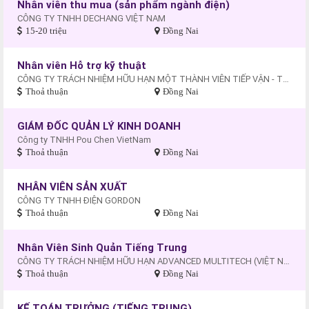
Nhân viên thu mua (sản phẩm ngành điện)
CÔNG TY TNHH DECHANG VIỆT NAM
15-20 triệu
Đồng Nai
Nhân viên Hỗ trợ kỹ thuật
CÔNG TY TRÁCH NHIỆM HỮU HẠN MỘT THÀNH VIÊN TIẾP VẬN - THƯƠNG MẠI - DU LỊCH XUYÊN THÁI BÌNH DƯƠNG
Thoả thuận
Đồng Nai
GIÁM ĐỐC QUẢN LÝ KINH DOANH
Công ty TNHH Pou Chen VietNam
Thoả thuận
Đồng Nai
NHÂN VIÊN SẢN XUẤT
CÔNG TY TNHH ĐIỆN GORDON
Thoả thuận
Đồng Nai
Nhân Viên Sinh Quản Tiếng Trung
CÔNG TY TRÁCH NHIỆM HỮU HẠN ADVANCED MULTITECH (VIỆT NAM)
Thoả thuận
Đồng Nai
KẾ TOÁN TRƯỞNG (TIẾNG TRUNG)