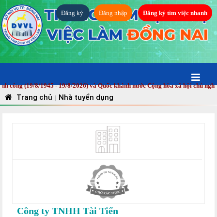
Đăng ký
Đăng nhập
Đăng ký tìm việc nhanh
ng (19/8/1945 - 19/8/2026) và Quốc khánh nước Cộng hòa xã hội chủ nghĩa V
Trang chủ
Nhà tuyển dụng
|
Công ty TNHH Tài Tiến