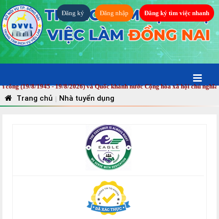
Đăng ký
Đăng nhập
Đăng ký tìm việc nhanh
g (19/8/1945 - 19/8/2026) và Quốc khánh nước Cộng hòa xã hội chủ nghĩa Việ
Trang chủ
Nhà tuyển dụng
|