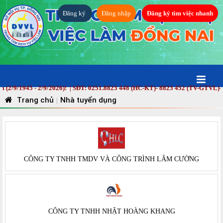
Đăng ký
Đăng nhập
Đăng ký tìm việc nhanh
(2/9/1945 - 2/9/2026)! | SĐT: 0251.8823 448 (HC-KT)- 8823 452 (TV-GTVL)- 8
Trang chủ
Nhà tuyển dụng
|
CÔNG TY TNHH TMDV VÀ CÔNG TRÌNH LÂM CƯỜNG
CÔNG TY TNHH NHẬT HOÀNG KHANG