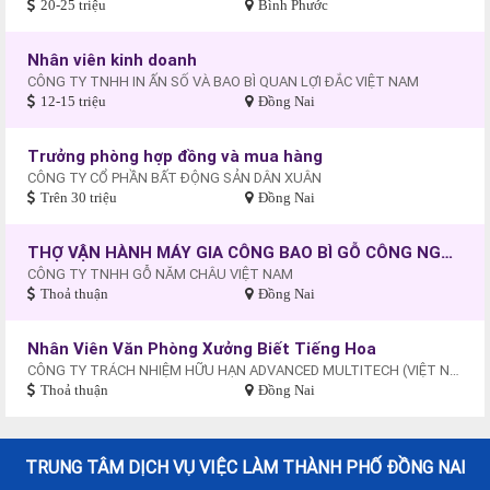
20-25 triệu
Bình Phước
Nhân viên kinh doanh
CÔNG TY TNHH IN ẤN SỐ VÀ BAO BÌ QUAN LỢI ĐẮC VIỆT NAM
12-15 triệu
Đồng Nai
Trưởng phòng hợp đồng và mua hàng
CÔNG TY CỔ PHẦN BẤT ĐỘNG SẢN DÂN XUÂN
Trên 30 triệu
Đồng Nai
THỢ VẬN HÀNH MÁY GIA CÔNG BAO BÌ GỖ CÔNG NGHIỆP
CÔNG TY TNHH GỖ NĂM CHÂU VIỆT NAM
Thoả thuận
Đồng Nai
Nhân Viên Văn Phòng Xưởng Biết Tiếng Hoa
CÔNG TY TRÁCH NHIỆM HỮU HẠN ADVANCED MULTITECH (VIỆT NAM)
Thoả thuận
Đồng Nai
TRUNG TÂM DỊCH VỤ VIỆC LÀM THÀNH PHỐ ĐỒNG NAI