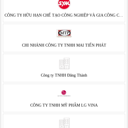
CÔNG TY HỮU HẠN CHẾ TẠO CÔNG NGHIỆP VÀ GIA CÔNG CHẾ BIẾN HÀNG XUẤT KHẨU VIỆT NAM (VMEP)
CHI NHÁNH CÔNG TY TNHH MAI TIẾN PHÁT
Công ty TNHH Đăng Thành
CÔNG TY TNHH MỸ PHẨM LG VINA