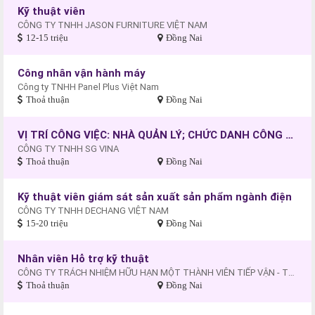
Kỹ thuật viên
CÔNG TY TNHH JASON FURNITURE VIỆT NAM
12-15 triệu
Đồng Nai
Công nhân vận hành máy
Công ty TNHH Panel Plus Việt Nam
Thoả thuận
Đồng Nai
VỊ TRÍ CÔNG VIỆC: NHÀ QUẢN LÝ; CHỨC DANH CÔNG VIỆC: PHÓ GIÁM ĐỐC
CÔNG TY TNHH SG VINA
Thoả thuận
Đồng Nai
Kỹ thuật viên giám sát sản xuất sản phẩm ngành điện
CÔNG TY TNHH DECHANG VIỆT NAM
15-20 triệu
Đồng Nai
Nhân viên Hỗ trợ kỹ thuật
CÔNG TY TRÁCH NHIỆM HỮU HẠN MỘT THÀNH VIÊN TIẾP VẬN - THƯƠNG MẠI - DU LỊCH XUYÊN THÁI BÌNH DƯƠNG
Thoả thuận
Đồng Nai