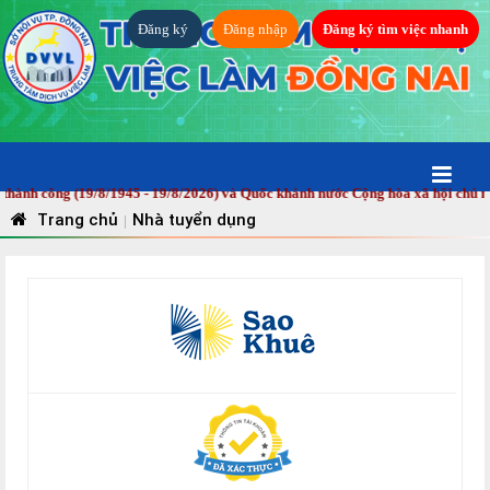
Đăng ký
Đăng nhập
Đăng ký tìm việc nhanh
g (19/8/1945 - 19/8/2026) và Quốc khánh nước Cộng hòa xã hội chủ nghĩa Vi
Trang chủ
Nhà tuyển dụng
|