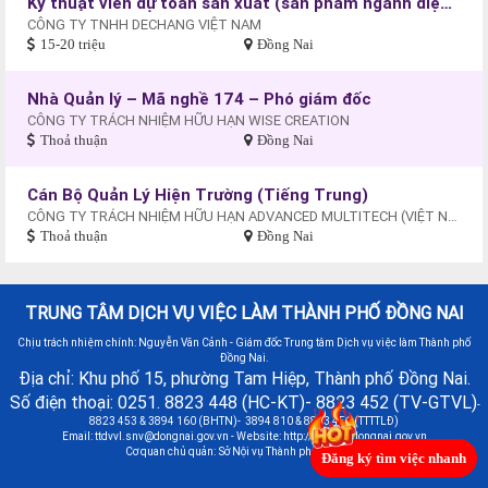
Kỹ thuật viên dự toán sản xuất (sản phầm ngành điện）
CÔNG TY TNHH DECHANG VIỆT NAM
15-20 triệu
Đồng Nai
Nhà Quản lý – Mã nghề 174 – Phó giám đốc
CÔNG TY TRÁCH NHIỆM HỮU HẠN WISE CREATION
Thoả thuận
Đồng Nai
Cán Bộ Quản Lý Hiện Trường (Tiếng Trung)
CÔNG TY TRÁCH NHIỆM HỮU HẠN ADVANCED MULTITECH (VIỆT NAM)
Thoả thuận
Đồng Nai
TRUNG TÂM DỊCH VỤ VIỆC LÀM THÀNH PHỐ ĐỒNG NAI
Chịu trách nhiệm chính: Nguyễn Văn Cảnh - Giám đốc Trung tâm Dịch vụ việc làm Thành phố
Đồng Nai.
Địa chỉ: Khu phố 15, phường Tam Hiệp, Thành phố Đồng Nai.
Số điện thoại: 0251. 8823 448 (HC-KT)- 8823 452 (TV-GTVL)
-
8823 453 & 3894 160 (BHTN)- 3894 810 & 8823 451 (TTTTLĐ)
Email:
ttdvvl.snv@dongnai.gov.vn
- Website: http://vieclamdongnai.gov.vn
Cơ quan chủ quản: Sở Nội vụ Thành phố Đồng Nai
Đăng ký tìm việc nhanh