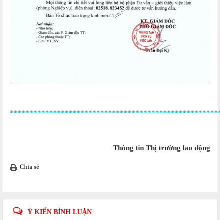
*****************************************************
Thông tin Thị trường lao động
Chia sẻ
Ý KIẾN BÌNH LUẬN