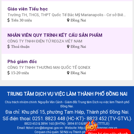
Giáo viên Tiểu học
Trường TH, THCS, THPT Quốc Tế Bắc Mỹ Marianapolis - Cơ sở Biên Hòa
Trên 30 triệu
Đồng Nai
NHÂN VIÊN QUY TRÌNH KẾT CẤU SẢN PHẨM
CÔNG TY TNHH ĐIỆN TỬ REGZA VIỆT NAM
Thoả thuận
Đồng Nai
Phó giám đốc
CÔNG TY TNHH THƯƠNG MẠI QUỐC TẾ QONEX
15-20 triệu
Đồng Nai
TRUNG TÂM DỊCH VỤ VIỆC LÀM THÀNH PHỐ ĐỒNG NAI
Chịu trách nhiệm chính: Nguyễn Văn Cảnh - Giám đốc Trung tâm Dịch vụ việc làm Thành phố
Đồng Nai.
Địa chỉ: Khu phố 15, phường Tam Hiệp, Thành phố Đồng Nai.
Số điện thoại: 0251. 8823 448 (HC-KT)- 8823 452 (TV-GTVL)
-
8823 453 & 3894 160 (BHTN)- 3894 810 & 8823 451 (TTTTLĐ)
Email:
ttdvvl.snv@dongnai.gov.vn
- Website: http://vieclamdongnai.gov.vn
Cơ quan chủ quản: Sở Nội vụ Thành phố Đồng Nai
Đăng ký tìm việc nhanh