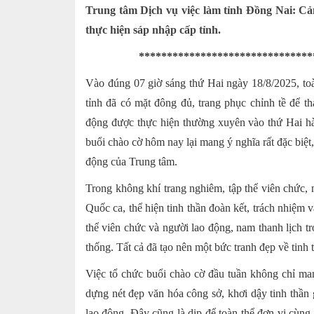
Trung tâm Dịch vụ việc làm tỉnh Đồng Nai: C
thực hiện sáp nhập cấp tỉnh.
*******************************
Vào đúng 07 giờ sáng thứ Hai ngày 18/8/2025, to
tỉnh đã có mặt đông đủ, trang phục chỉnh tề để t
động được thực hiện thường xuyên vào thứ Hai hàn
buổi chào cờ hôm nay lại mang ý nghĩa rất đặc biệ
động của Trung tâm.
Trong không khí trang nghiêm, tập thể viên chức, 
Quốc ca, thể hiện tinh thần đoàn kết, trách nhiệm 
thể viên chức và người lao động, nam thanh lịch tr
thống. Tất cả đã tạo nên một bức tranh đẹp về tinh
Việc tổ chức buổi chào cờ đầu tuần không chỉ ma
dựng nét đẹp văn hóa công sở, khơi dậy tinh thần
lao động. Đây cũng là dịp để toàn thể đơn vị cùng