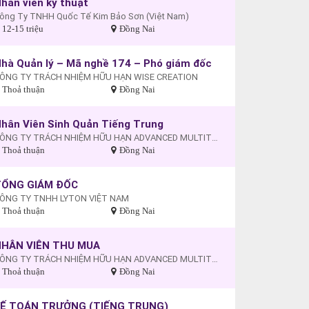
hân viên kỹ thuật
ông Ty TNHH Quốc Tế Kim Bảo Sơn (Việt Nam)
12-15 triệu
Đồng Nai
hà Quản lý – Mã nghề 174 – Phó giám đốc
ÔNG TY TRÁCH NHIỆM HỮU HẠN WISE CREATION
Thoả thuận
Đồng Nai
hân Viên Sinh Quản Tiếng Trung
CÔNG TY TRÁCH NHIỆM HỮU HẠN ADVANCED MULTITECH (VIỆT NAM)
Thoả thuận
Đồng Nai
TỔNG GIÁM ĐỐC
ÔNG TY TNHH LYTON VIỆT NAM
Thoả thuận
Đồng Nai
NHÂN VIÊN THU MUA
CÔNG TY TRÁCH NHIỆM HỮU HẠN ADVANCED MULTITECH (VIỆT NAM)
Thoả thuận
Đồng Nai
KẾ TOÁN TRƯỞNG (TIẾNG TRUNG)