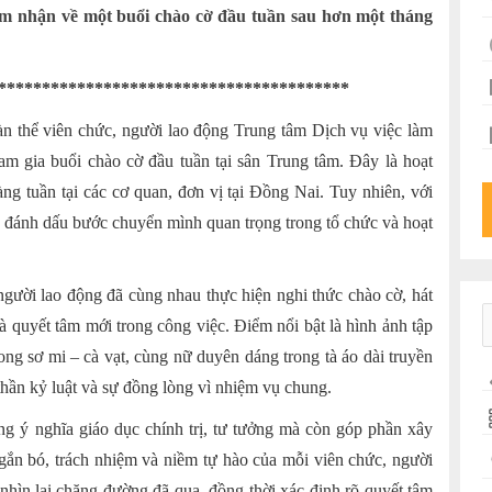
ảm nhận về một buổi chào cờ đầu tuần sau hơn một tháng
****************************************
àn thể viên chức, người lao động Trung tâm Dịch vụ việc làm
ham gia buổi chào cờ đầu tuần tại sân Trung tâm. Đây là hoạt
g tuần tại các cơ quan, đơn vị tại Đồng Nai. Tuy nhiên, với
t, đánh dấu bước chuyển mình quan trọng trong tổ chức và hoạt
người lao động đã cùng nhau thực hiện nghi thức chào cờ, hát
và quyết tâm mới trong công việc. Điểm nổi bật là hình ảnh tập
ong sơ mi – cà vạt, cùng nữ duyên dáng trong tà áo dài truyền
 thần kỷ luật và sự đồng lòng vì nhiệm vụ chung.
ng ý nghĩa giáo dục chính trị, tư tưởng mà còn góp phần xây
 gắn bó, trách nhiệm và niềm tự hào của mỗi viên chức, người
 nhìn lại chặng đường đã qua, đồng thời xác định rõ quyết tâm