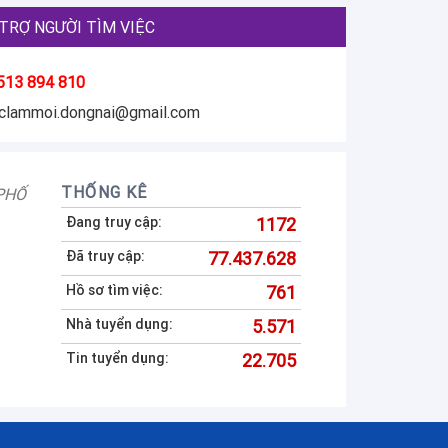
TRỢ NGƯỜI TÌM VIỆC
513 894 810
eclammoi.dongnai@gmail.com
THỐNG KÊ
PHỐ
Đang truy cập:
1172
Đã truy cập:
77.437.628
Hồ sơ tìm việc:
761
Nhà tuyển dụng:
5.571
Tin tuyển dụng:
22.705