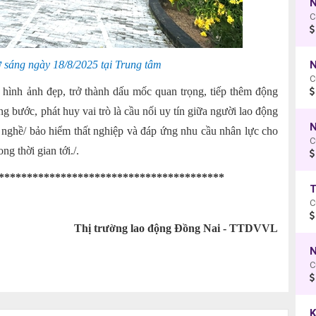
N
C
N
 sáng ngày 18/8/2025 tại Trung tâm
C
 hình ảnh đẹp, trở thành dấu mốc quan trọng, tiếp thêm động
g bước, phát huy vai trò là cầu nối uy tín giữa người lao động
N
c nghề/ bảo hiểm thất nghiệp và đáp ứng nhu cầu nhân lực cho
g thời gian tới./.
****************************************
C
Thị trường lao động Đồng Nai - TTDVVL