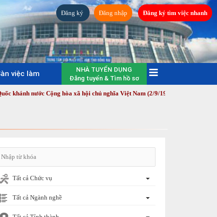
Đăng ký
Đăng nhập
Đăng ký tìm việc nhanh
NHÀ TUYỂN DỤNG
àn việc làm
Đăng tuyển & Tìm hồ sơ
c Cộng hòa xã hội chủ nghĩa Việt Nam (2/9/1945 - 2/9/2026)! | SĐT: 0251.88
Tất cả Chức vụ
Tất cả Ngành nghề
Tất cả Tỉnh thành