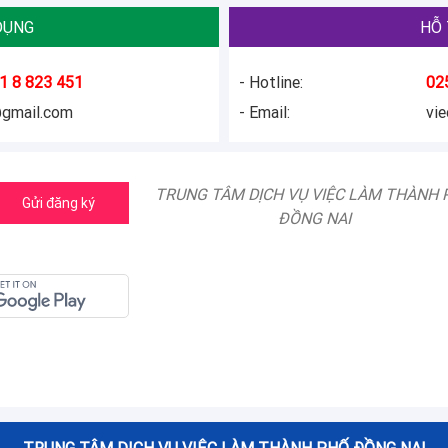
DỤNG
HỖ 
1 8 823 451
- Hotline:
02
@gmail.com
- Email:
vi
TRUNG TÂM DỊCH VỤ VIỆC LÀM THÀNH 
Gửi đăng ký
ĐỒNG NAI
TRUNG TÂM DỊCH VỤ VIỆC LÀM THÀNH PHỐ ĐỒNG NAI