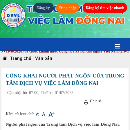
Đăng ký
Đăng nhập
Đăng ký tìm việc nhanh
/8/2026) và Quốc khánh nước Cộng hòa xã hội chủ nghĩa Việt Nam (2/9/1945 -
Trang chủ
Văn bản
|
CÔNG KHAI NGƯỜI PHÁT NGÔN CỦA TRUNG
TÂM DỊCH VỤ VIỆC LÀM ĐỒNG NAI
Cập nhật lúc 07:00, Thứ ba, 01/07/2025
Chia sẻ
Kích cỡ font chữ
Người phát ngôn của Trung tâm Dịch vụ việc làm Đồng Nai.