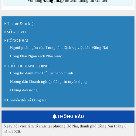
Vui lòng
Đăng nhập
để xem thông tin chi tiết!
Tin tức & sự kiện
SỞ NỘI VỤ
CÔNG KHAI
Người phát ngôn của Trung tâm Dịch vụ việc làm Đồng Nai
Công khai Ngân sách Nhà nước
THỦ TỤC HÀNH CHÍNH
Công bố danh mục thủ tục hành chính ...
Sàn giao dịch việc làm lần thứ 08 năm 2026: Hơn 4.300 cơ hội...
Sáng ngày 03/8/2026, Trung tâm Dịch vụ việc làm Đồng Nai tổ chức Sàn giao
Hướng dẫn Doanh nghiệp đăng tin tuyển dụng
dịch việc làm lần thứ 08...
Đường dây nóng
Báo cáo số 141/BC-TTDVVL của Trung tâm Dịch vụ việc làm Đồng...
Chuyển đổi số Đồng Nai
Báo cáo kết quả tổ chức Sàn giao dịch việc làm lần thứ 08/2026 ngày 03
tháng 08 năm 2026.
THÔNG BÁO
Ngày hội việc làm phường Hố Nai tháng 8 năm 2026
Ngày hội việc làm tổ chức tại phường Hố Nai, thành phố Đồng Nai tháng 8
năm 2026.