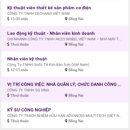
Kỹ thuật viên thiết kế sản phẩm cơ điện
CÔNG TY TNHH DECHANG VIỆT NAM
15-20 triệu
Đồng Nai
Lao động kỹ thuật - Nhân viên kinh doanh
CHI NHÁNH CÔNG TY TNHH AKZO NOBEL VIỆT NAM – NHÀ MÁY TẠI KCN AMATA
Thoả thuận
Đồng Nai
Nhân viên kỹ thuật
Công Ty TNHH Quốc Tế Kim Bảo Sơn (Việt Nam)
12-15 triệu
Đồng Nai
VỊ TRÍ CÔNG VIỆC: NHÀ QUẢN LÝ; CHỨC DANH CÔNG VIỆC: PHÓ GIÁM ĐỐC
CÔNG TY TNHH SG VINA
Thoả thuận
Đồng Nai
KỸ SƯ CÔNG NGHIỆP
CÔNG TY TRÁCH NHIỆM HỮU HẠN ADVANCED MULTITECH (VIỆT NAM)
Thoả thuận
Đồng Nai