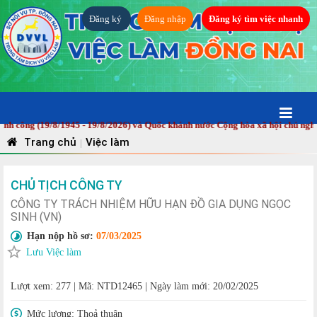
Đăng ký
Đăng nhập
Đăng ký tìm việc nhanh
g (19/8/1945 - 19/8/2026) và Quốc khánh nước Cộng hòa xã hội chủ nghĩa Việ
Trang chủ
Việc làm
|
CHỦ TỊCH CÔNG TY
CÔNG TY TRÁCH NHIỆM HỮU HẠN ĐỒ GIA DỤNG NGỌC
SINH (VN)
Hạn nộp hồ sơ:
07/03/2025
Lưu Việc làm
Lượt xem: 277
|
Mã: NTD12465
|
Ngày làm mới: 20/02/2025
Mức lương:
Thoả thuận