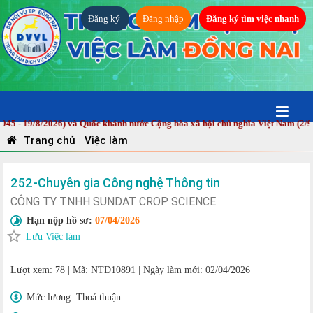
Đăng ký
Đăng nhập
Đăng ký tìm việc nhanh
19/8/2026) và Quốc khánh nước Cộng hòa xã hội chủ nghĩa Việt Nam (2/9/1945
Trang chủ
Việc làm
|
252-Chuyên gia Công nghệ Thông tin
CÔNG TY TNHH SUNDAT CROP SCIENCE
Hạn nộp hồ sơ:
07/04/2026
Lưu Việc làm
Lượt xem: 78
|
Mã: NTD10891
|
Ngày làm mới: 02/04/2026
Mức lương:
Thoả thuận