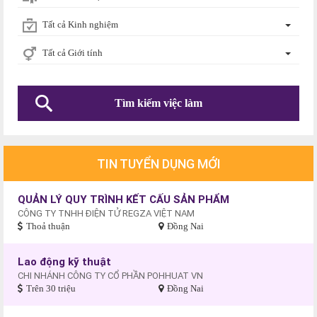
Tất cả Kinh nghiệm
Tất cả Giới tính
TIN TUYỂN DỤNG MỚI
QUẢN LÝ QUY TRÌNH KẾT CẤU SẢN PHẨM
CÔNG TY TNHH ĐIỆN TỬ REGZA VIỆT NAM
Thoả thuận
Đồng Nai
Lao động kỹ thuật
CHI NHÁNH CÔNG TY CỔ PHẦN POHHUAT VN
Trên 30 triệu
Đồng Nai