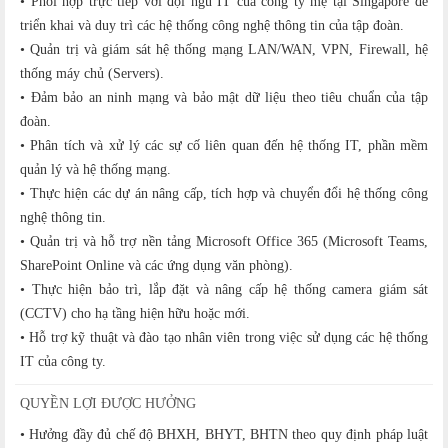
• Phối hợp trực tiếp với đội ngũ IT của công ty mẹ tại Singapore để
triển khai và duy trì các hệ thống công nghệ thông tin của tập đoàn.
• Quản trị và giám sát hệ thống mạng LAN/WAN, VPN, Firewall, hệ
thống máy chủ (Servers).
• Đảm bảo an ninh mạng và bảo mật dữ liệu theo tiêu chuẩn của tập
đoàn.
• Phân tích và xử lý các sự cố liên quan đến hệ thống IT, phần mềm
quản lý và hệ thống mạng.
• Thực hiện các dự án nâng cấp, tích hợp và chuyển đổi hệ thống công
nghệ thông tin.
• Quản trị và hỗ trợ nền tảng Microsoft Office 365 (Microsoft Teams,
SharePoint Online và các ứng dụng văn phòng).
• Thực hiện bảo trì, lắp đặt và nâng cấp hệ thống camera giám sát
(CCTV) cho hạ tầng hiện hữu hoặc mới.
• Hỗ trợ kỹ thuật và đào tạo nhân viên trong việc sử dụng các hệ thống
IT của công ty.
QUYỀN LỢI ĐƯỢC HƯỞNG
• Hưởng đầy đủ chế độ BHXH, BHYT, BHTN theo quy định pháp luật