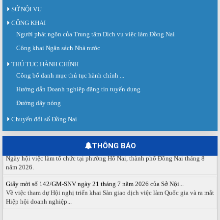
SỞ NỘI VỤ
CÔNG KHAI
Người phát ngôn của Trung tâm Dịch vụ việc làm Đồng Nai
Công khai Ngân sách Nhà nước
THỦ TỤC HÀNH CHÍNH
Công bố danh mục thủ tục hành chính ...
Sàn giao dịch việc làm lần thứ 08 năm 2026: Hơn 4.300 cơ hội...
Sáng ngày 03/8/2026, Trung tâm Dịch vụ việc làm Đồng Nai tổ chức Sàn giao
Hướng dẫn Doanh nghiệp đăng tin tuyển dụng
dịch việc làm lần thứ 08...
Đường dây nóng
Báo cáo số 141/BC-TTDVVL của Trung tâm Dịch vụ việc làm Đồng...
Báo cáo kết quả tổ chức Sàn giao dịch việc làm lần thứ 08/2026 ngày 03
Chuyển đổi số Đồng Nai
tháng 08 năm 2026.
Ngày hội việc làm phường Hố Nai tháng 8 năm 2026
THÔNG BÁO
Ngày hội việc làm tổ chức tại phường Hố Nai, thành phố Đồng Nai tháng 8
năm 2026.
Giấy mời số 142/GM-SNV ngày 21 tháng 7 năm 2026 của Sở Nội...
Về việc tham dự Hội nghị triển khai Sàn giao dịch việc làm Quốc gia và ra mắt
Hiệp hội doanh nghiệp...