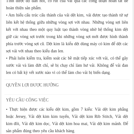
Tính được độ đàn hồi, co rút của vải qua các công đoạn hoàn tất để
hoàn thiện sản phẩm.
• Am hiểu cấu trúc cấu thành của vải dệt kim, vải được tạo thành từ sự
liên kết hệ thống giữa những vòng sợi với nhau. Những vòng sợi liên
kết với nhau theo một quy luật tạo thành vòng nhờ hệ thống kim dệt
giữ các vòng sợi trước trong khi những vòng sợi mới được hình thành
phía trước vòng sợi cũ. Dệt kim là kiểu dệt dùng máy có kim để dệt các
sợi vải với nhau theo kiểu đan len.
• Phải luôn kiểm tra, kiểm soát các bề mặt tiếp xúc với vải, có thể gây
xước vải và làm đứt chỉ, sẽ bị chạy chỉ làm hư vải. Không để vải đan
len có bất kỳ vết xước nào vì có thể làm cho vải bị biến dạng.
QUYỀN LỢI ĐƯỢC HƯỞNG
YÊU CẦU CÔNG VIỆC
• Thực hiện được các kiểu dệt kim, gồm 7 kiểu: Vải dệt kim phẳng
hoặc Jersey, Vải dệt kim kim tuyến, Vải dệt kim Rib Stitch, Vải dệt
kim đôi, Vải dệt kim dọc, Vải dệt kim hoa mai, Vải dệt kim mảnh. Để
sản phẩm đúng theo yêu cầu khách hàng.