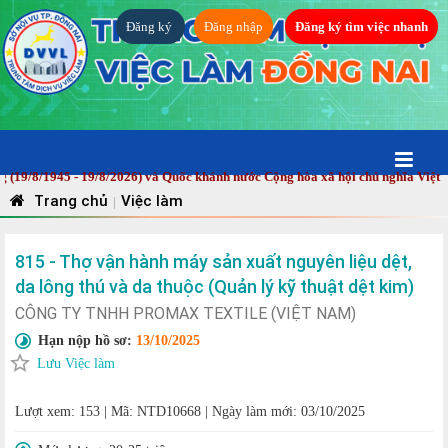
Đăng ký
Đăng nhập
Đăng ký tìm việc nhanh
8/1945 - 19/8/2026) và Quốc khánh nước Cộng hòa xã hội chủ nghĩa Việt Nam 
Trang chủ
Việc làm
|
815 - Thợ vận hành máy sản xuất nguyên liệu dệt,
da lông thú và da thuộc (Quản lý kỹ thuật dệt kim)
CÔNG TY TNHH PROMAX TEXTILE (VIỆT NAM)
Hạn nộp hồ sơ:
13/10/2025
Lưu Việc làm
Lượt xem: 153
|
Mã: NTD10668
|
Ngày làm mới: 03/10/2025