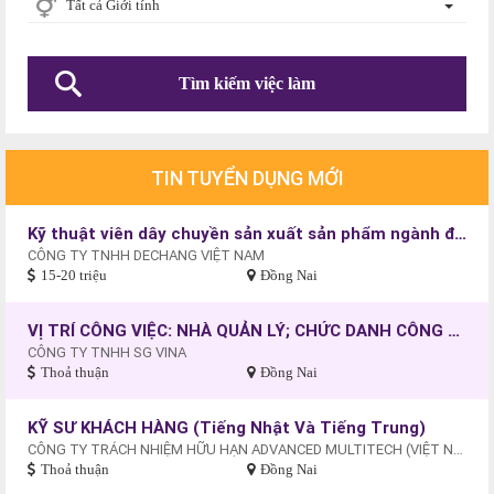
Tất cả Giới tính
TIN TUYỂN DỤNG MỚI
Kỹ thuật viên dây chuyền sản xuất sản phẩm ngành điện
CÔNG TY TNHH DECHANG VIỆT NAM
15-20 triệu
Đồng Nai
VỊ TRÍ CÔNG VIỆC: NHÀ QUẢN LÝ; CHỨC DANH CÔNG VIỆC: PHÓ GIÁM ĐỐC
CÔNG TY TNHH SG VINA
Thoả thuận
Đồng Nai
KỸ SƯ KHÁCH HÀNG (Tiếng Nhật Và Tiếng Trung)
CÔNG TY TRÁCH NHIỆM HỮU HẠN ADVANCED MULTITECH (VIỆT NAM)
Thoả thuận
Đồng Nai