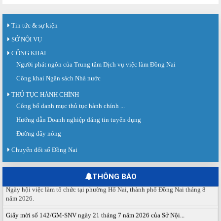
Tin tức & sự kiện
SỞ NỘI VỤ
CÔNG KHAI
Người phát ngôn của Trung tâm Dịch vụ việc làm Đồng Nai
Công khai Ngân sách Nhà nước
THỦ TỤC HÀNH CHÍNH
Sàn giao dịch việc làm lần thứ 08 năm 2026: Hơn 4.300 cơ hội...
Công bố danh mục thủ tục hành chính ...
Sáng ngày 03/8/2026, Trung tâm Dịch vụ việc làm Đồng Nai tổ chức Sàn giao
Hướng dẫn Doanh nghiệp đăng tin tuyển dụng
dịch việc làm lần thứ 08...
Đường dây nóng
Báo cáo số 141/BC-TTDVVL của Trung tâm Dịch vụ việc làm Đồng...
Báo cáo kết quả tổ chức Sàn giao dịch việc làm lần thứ 08/2026 ngày 03
Chuyển đổi số Đồng Nai
tháng 08 năm 2026.
Ngày hội việc làm phường Hố Nai tháng 8 năm 2026
THÔNG BÁO
Ngày hội việc làm tổ chức tại phường Hố Nai, thành phố Đồng Nai tháng 8
năm 2026.
Giấy mời số 142/GM-SNV ngày 21 tháng 7 năm 2026 của Sở Nội...
Về việc tham dự Hội nghị triển khai Sàn giao dịch việc làm Quốc gia và ra mắt