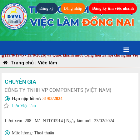
Đăng ký
Đăng nhập
Đăng ký tìm việc nhanh
8/1945 - 19/8/2026) và Quốc khánh nước Cộng hòa xã hội chủ nghĩa Việt Nam 
Trang chủ
Việc làm
|
CHUYÊN GIA
CÔNG TY TNHH VP COMPONENTS (VIỆT NAM)
Hạn nộp hồ sơ:
31/03/2024
Lưu Việc làm
Lượt xem: 208
|
Mã: NTD10914
|
Ngày làm mới: 23/02/2024
Mức lương:
Thoả thuận