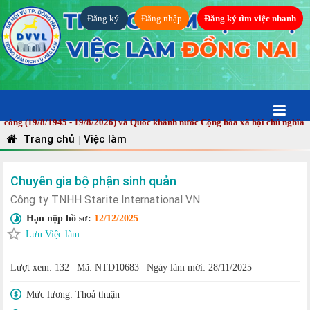
Đăng ký
Đăng nhập
Đăng ký tìm việc nhanh
(19/8/1945 - 19/8/2026) và Quốc khánh nước Cộng hòa xã hội chủ nghĩa Việt 
Trang chủ
Việc làm
|
Chuyên gia bộ phận sinh quản
Công ty TNHH Starite International VN
Hạn nộp hồ sơ:
12/12/2025
Lưu Việc làm
Lượt xem: 132
|
Mã: NTD10683
|
Ngày làm mới: 28/11/2025
Mức lương:
Thoả thuận