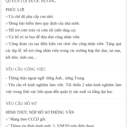
QUYỀN LỢI ĐƯỢC HƯỞNG
PHÚC LỢI:
✅️Có chế độ phụ cấp con nhỏ.
✅️Đóng bảo hiểm theo quy định của nhà nước.
✅️Hỗ trợ cơm trưa và cơm tối (nếu tăng ca).
✅️Có bố trí xe bus để đưa đón công nhân viên.
✅️Công đoàn cty tạo điều kiện vui chơi cho công nhân viên. Tặng quà
các dịp lễ, hỗ trợ công nhân viên trong các trường hợp ốm đau, tai nạn,
kết hôn, sinh con,...
YÊU CẦU CÔNG VIỆC
- Thông thảo ngoại ngữ: tiếng Anh , tiếng Trung
- Yêu cầu về kinh nghiệm làm việc: Tối thiểu 2 năm kinh nghiệm làm
việc trong lĩnh vực liên quan đến quản lý sản xuất và bằng đại học
YÊU CẦU HỒ SƠ
HÌNH THỨC NỘP HỒ SƠ PHỎNG VẤN
✅ Mang theo CCCD gốc
✅ Thông tin định danh mức 2- VNEID trên điện thoại.