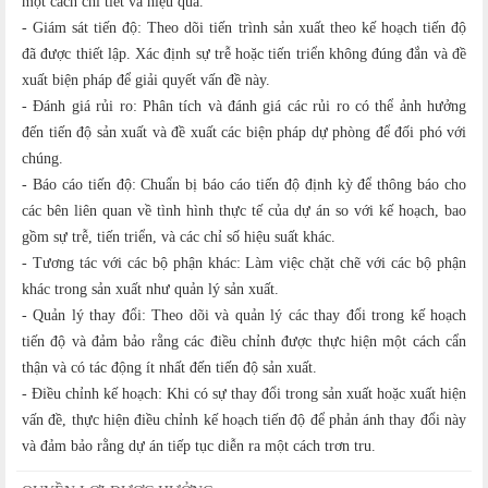
một cách chi tiết và hiệu quả.
- Giám sát tiến độ: Theo dõi tiến trình sản xuất theo kế hoạch tiến độ
đã được thiết lập. Xác định sự trễ hoặc tiến triển không đúng đắn và đề
xuất biện pháp để giải quyết vấn đề này.
- Đánh giá rủi ro: Phân tích và đánh giá các rủi ro có thể ảnh hưởng
đến tiến độ sản xuất và đề xuất các biện pháp dự phòng để đối phó với
chúng.
- Báo cáo tiến độ: Chuẩn bị báo cáo tiến độ định kỳ để thông báo cho
các bên liên quan về tình hình thực tế của dự án so với kế hoạch, bao
gồm sự trễ, tiến triển, và các chỉ số hiệu suất khác.
- Tương tác với các bộ phận khác: Làm việc chặt chẽ với các bộ phận
khác trong sản xuất như quản lý sản xuất.
- Quản lý thay đổi: Theo dõi và quản lý các thay đổi trong kế hoạch
tiến độ và đảm bảo rằng các điều chỉnh được thực hiện một cách cẩn
thận và có tác động ít nhất đến tiến độ sản xuất.
- Điều chỉnh kế hoạch: Khi có sự thay đổi trong sản xuất hoặc xuất hiện
vấn đề, thực hiện điều chỉnh kế hoạch tiến độ để phản ánh thay đổi này
và đảm bảo rằng dự án tiếp tục diễn ra một cách trơn tru.