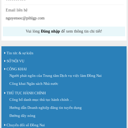
Email liên hệ
nguyensoc@pihlgp.com
Vui lòng
Đăng nhập
để xem thông tin chi tiết!
Tin tức & sự kiện
SỞ NỘI VỤ
CÔNG KHAI
Người phát ngôn của Trung tâm Dịch vụ việc làm Đồng Nai
Công khai Ngân sách Nhà nước
THỦ TỤC HÀNH CHÍNH
Công bố danh mục thủ tục hành chính ...
Sàn giao dịch việc làm lần thứ 08 năm 2026: Hơn 4.300 cơ hội...
Sáng ngày 03/8/2026, Trung tâm Dịch vụ việc làm Đồng Nai tổ chức Sàn giao
Hướng dẫn Doanh nghiệp đăng tin tuyển dụng
dịch việc làm lần thứ 08...
Đường dây nóng
Báo cáo số 141/BC-TTDVVL của Trung tâm Dịch vụ việc làm Đồng...
Chuyển đổi số Đồng Nai
Báo cáo kết quả tổ chức Sàn giao dịch việc làm lần thứ 08/2026 ngày 03