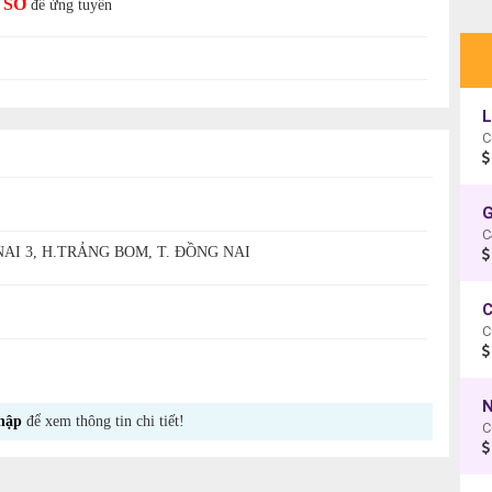
 SƠ
để ứng tuyển
L
C
G
NAI 3, H.TRẢNG BOM, T. ĐỒNG NAI
C
C
N
hập
để xem thông tin chi tiết!
C