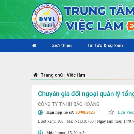
Giới thiệu
Tin tức & sự kiện
Nhiệt l
Trang chủ
Việc làm
|
Chuyên gia đối ngoại quản lý tổn
CÔNG TY TNHH BẮC HOẰNG
Hạn nộp hồ sơ:
13/08/2025
Lưu Việc
Lượt xem: 166
|
Mã: NTD10750
|
Ngày làm mới: 14/07
Mức lương:
15-20 triệu