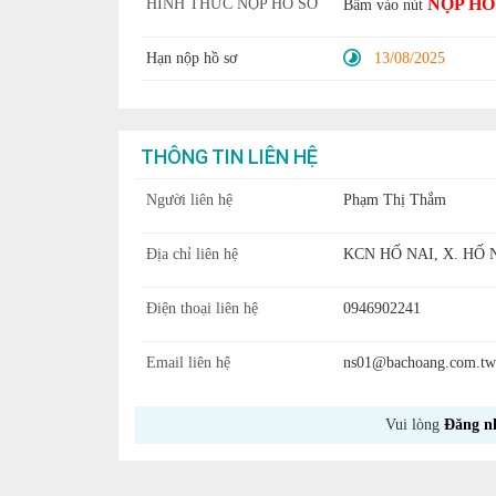
NỘP HỒ
HÌNH THỨC NỘP HỒ SƠ
Bấm vào nút
Hạn nộp hồ sơ
13/08/2025
THÔNG TIN LIÊN HỆ
Người liên hệ
Phạm Thị Thắm
Địa chỉ liên hệ
KCN HỐ NAI, X. HỐ 
Điện thoại liên hệ
0946902241
Email liên hệ
ns01@bachoang.com.tw
Vui lòng
Đăng n