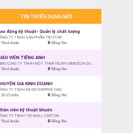
TIN TUYỂN DỤNG MỚI
ao động kỹ thuật- Quản lý chất lượng
ÔNG TY TNHH SẢN PHẨM TRI STAR
Thoả thuận
Đồng Nai
IÁO VIÊN TIẾNG ANH
C&#212;NG TY TNHH MỘT TH&#192;NH VI&#202;N QUỐC TẾ MỸ
Thoả thuận
Đồng Nai
HUYÊN GIA KINH DOANH
ÔNG TY TNHH KB ENTERPRISE (VN)
20-25 triệu
Đồng Nai
hân viên kỹ thuật khuôn
ÔNG TY TNHH TRI-WALL CARTON
Thoả thuận
Đồng Nai