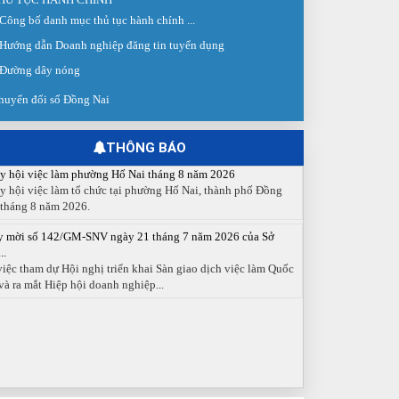
 giao dịch việc làm lần thứ 08 năm 2026: Hơn 4.300 cơ hội...
Công bố danh mục thủ tục hành chính ...
g ngày 03/8/2026, Trung tâm Dịch vụ việc làm Đồng Nai tổ
Hướng dẫn Doanh nghiệp đăng tin tuyển dụng
 Sàn giao dịch việc làm lần thứ 08...
Đường dây nóng
 cáo số 141/BC-TTDVVL của Trung tâm Dịch vụ việc làm
g...
huyển đổi số Đồng Nai
 cáo kết quả tổ chức Sàn giao dịch việc làm lần thứ 08/2026
y 03 tháng 08 năm 2026.
THÔNG BÁO
y hội việc làm phường Hố Nai tháng 8 năm 2026
y hội việc làm tổ chức tại phường Hố Nai, thành phố Đồng
 tháng 8 năm 2026.
y mời số 142/GM-SNV ngày 21 tháng 7 năm 2026 của Sở
..
việc tham dự Hội nghị triển khai Sàn giao dịch việc làm Quốc
và ra mắt Hiệp hội doanh nghiệp...