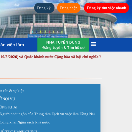
Đăng ký
Đăng nhập
Đăng ký tìm việc nhanh
NHÀ TUYỂN DỤNG
àn việc làm
Đăng tuyển & Tìm hồ sơ
6) và Quốc khánh nước Cộng hòa xã hội chủ nghĩa Việt Nam (2/9/1945 - 2/9/2
in tức & sự kiện
Ở NỘI VỤ
ÔNG KHAI
Người phát ngôn của Trung tâm Dịch vụ việc làm Đồng Nai
Công khai Ngân sách Nhà nước
HỦ TỤC HÀNH CHÍNH