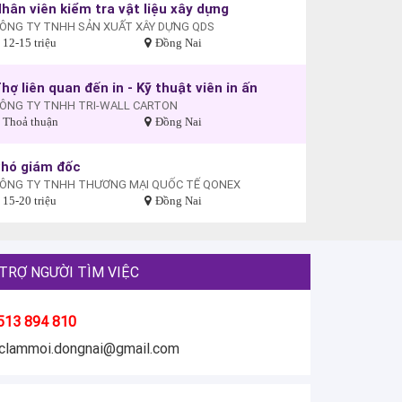
hân viên kiểm tra vật liệu xây dựng
ÔNG TY TNHH SẢN XUẤT XÂY DỰNG QDS
12-15 triệu
Đồng Nai
hợ liên quan đến in - Kỹ thuật viên in ấn
ÔNG TY TNHH TRI-WALL CARTON
Thoả thuận
Đồng Nai
hó giám đốc
ÔNG TY TNHH THƯƠNG MẠI QUỐC TẾ QONEX
15-20 triệu
Đồng Nai
TRỢ NGƯỜI TÌM VIỆC
513 894 810
eclammoi.dongnai@gmail.com