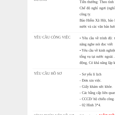
Tiền thưởng: Theo tình 
Chế độ nghỉ ngơi (nghỉ
công ty.
Bảo Hiểm Xã Hội, bảo h
nước và các văn bản hướ
YÊU CẦU CÔNG VIỆC
• Yêu cầu về trình độ: 
năng nghe nói đọc viết
• Yêu cầu về kinh nghiệ
tổng vụ tại nước ngoài. 
động, Có khả năng lập kế
YÊU CẦU HỒ SƠ
- Sơ yếu lí lịch
- Đơn xin việc.
- Giấy khám sức khỏe.
- Các bằng cấp liên quan
- CCCD/ hộ chiếu công 
- 02 Hình 3*4.