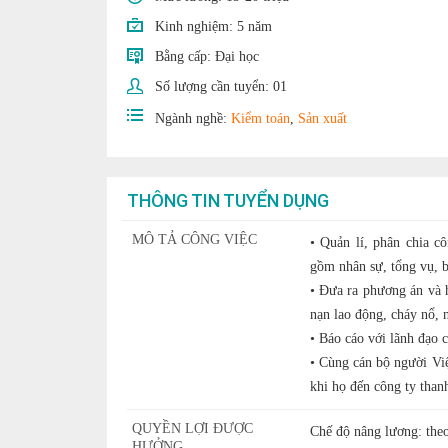
Kinh nghiệm:
5 năm
Bằng cấp:
Đại học
Số lượng cần tuyển:
01
Ngành nghề:
Kiểm toán
,
Sản xuất
THÔNG TIN TUYỂN DỤNG
MÔ TẢ CÔNG VIỆC
• Quản lí, phân chia c
gồm nhân sự, tổng vụ, b
• Đưa ra phương án và h
nạn lao động, cháy nổ, 
• Báo cáo với lãnh đạo 
• Cùng cán bộ người Vi
khi họ đến công ty thanh
QUYỀN LỢI ĐƯỢC
Chế độ nâng lương: theo
HƯỞNG