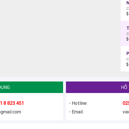
N
C
T
C
P
C
DỤNG
HỖ 
1 8 823 451
- Hotline:
02
@gmail.com
- Email:
vi