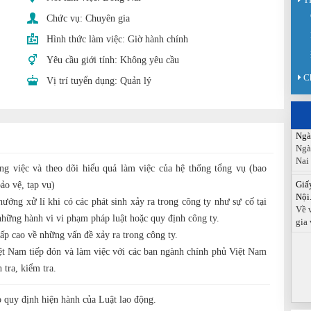
Sàn
Chức vụ:
Chuyên gia
Sán
chức
Hình thức làm việc:
Giờ hành chính
Yêu cầu giới tính:
Không yêu cầu
Báo
Đồn
C
Vị trí tuyển dụng:
Quản lý
Báo
ngà
Ngà
Ngà
Nai
ông việc và theo dõi hiểu quả làm việc của hệ thống tổng vụ (bao
Giấ
Nội.
ảo vệ, tạp vụ)
Về 
ướng xử lí khi có các phát sinh xảy ra trong công ty như sự cố tại
gia 
những hành vi vi phạm pháp luật hoặc quy định công ty.
cấp cao về những vấn đề xảy ra trong công ty.
ệt Nam tiếp đón và làm việc với các ban ngành chính phủ Việt Nam
 tra, kiểm tra.
 quy định hiện hành của Luật lao động.