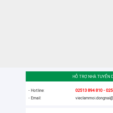
HỖ TRỢ NHÀ TUYỂN 
- Hotline:
02513 894 810 - 025
- Email:
vieclammoi.dongnai