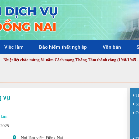
Việc làm
Bảo hiểm thất nghiệp
Văn bản
S
iệt chào mừng 81 năm Cách mạng Tháng Tám thành công (19/8/1945 - 19/8/202
g vụ
T
S
C
 làm
/2025
Nơi làm việc: Đồng Nai
T