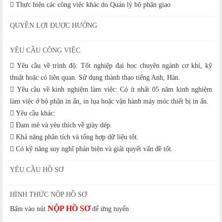
 Thực hiện các công việc khác do Quản lý bộ phận giao
QUYỀN LỢI ĐƯỢC HƯỞNG
YÊU CẦU CÔNG VIỆC
 Yêu cầu về trình độ: Tốt nghiệp đại học chuyên ngành cơ khí, kỹ
thuật hoặc có liên quan. Sử dụng thành thạo tiếng Anh, Hàn.
 Yêu cầu về kinh nghiệm làm việc: Có ít nhất 05 năm kinh nghiệm
làm việc ở bộ phận in ấn, in lụa hoặc vận hành máy móc thiết bị in ấn.
 Yêu cầu khác:
 Đam mê và yêu thích về giày dép.
 Khả năng phân tích và tổng hợp dữ liệu tốt.
 Có kỹ năng suy nghĩ phản biện và giải quyết vấn đề tốt.
YÊU CẦU HỒ SƠ
HÌNH THỨC NỘP HỒ SƠ
NỘP HỒ SƠ
Bấm vào nút
để ứng tuyển