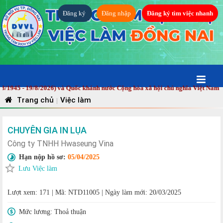
Đăng ký
Đăng nhập
Đăng ký tìm việc nhanh
45 - 19/8/2026) và Quốc khánh nước Cộng hòa xã hội chủ nghĩa Việt Nam (2/
Trang chủ
Việc làm
|
CHUYÊN GIA IN LỤA
Công ty TNHH Hwaseung Vina
Hạn nộp hồ sơ:
05/04/2025
Lưu Việc làm
Lượt xem: 171
|
Mã: NTD11005
|
Ngày làm mới: 20/03/2025
Mức lương:
Thoả thuận