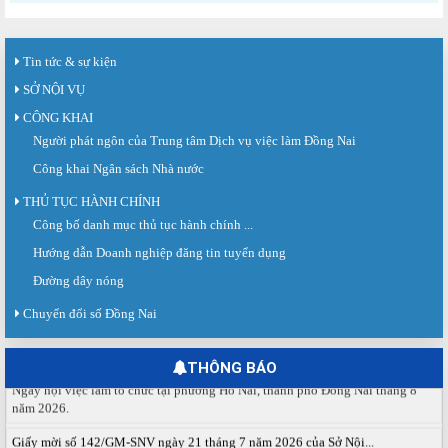
Tin tức & sự kiện
SỞ NỘI VỤ
CÔNG KHAI
Người phát ngôn của Trung tâm Dịch vụ việc làm Đồng Nai
Công khai Ngân sách Nhà nước
THỦ TỤC HÀNH CHÍNH
Sàn giao dịch việc làm lần thứ 08 năm 2026: Hơn 4.300 cơ hội...
Công bố danh mục thủ tục hành chính ...
Sáng ngày 03/8/2026, Trung tâm Dịch vụ việc làm Đồng Nai tổ chức Sàn giao
Hướng dẫn Doanh nghiệp đăng tin tuyển dụng
dịch việc làm lần thứ 08...
Đường dây nóng
Báo cáo số 141/BC-TTDVVL của Trung tâm Dịch vụ việc làm Đồng...
Báo cáo kết quả tổ chức Sàn giao dịch việc làm lần thứ 08/2026 ngày 03
Chuyển đổi số Đồng Nai
tháng 08 năm 2026.
Ngày hội việc làm phường Hố Nai tháng 8 năm 2026
THÔNG BÁO
Ngày hội việc làm tổ chức tại phường Hố Nai, thành phố Đồng Nai tháng 8
năm 2026.
Giấy mời số 142/GM-SNV ngày 21 tháng 7 năm 2026 của Sở Nội...