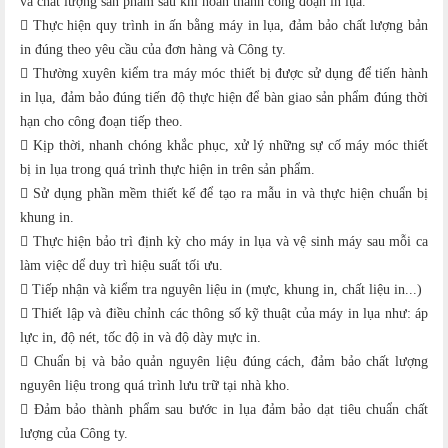
và chất lượng sản phẩm sau khi hoàn thành công đoạn in lụa.
 Thực hiện quy trình in ấn bằng máy in lụa, đảm bảo chất lượng bản
in đúng theo yêu cầu của đơn hàng và Công ty.
 Thường xuyên kiểm tra máy móc thiết bị được sử dụng để tiến hành
in lụa, đảm bảo đúng tiến độ thực hiện để bàn giao sản phẩm đúng thời
hạn cho công đoạn tiếp theo.
 Kịp thời, nhanh chóng khắc phục, xử lý những sự cố máy móc thiết
bị in lụa trong quá trình thực hiện in trên sản phẩm.
 Sử dụng phần mềm thiết kế để tạo ra mẫu in và thực hiện chuẩn bị
khung in.
 Thực hiện bảo trì định kỳ cho máy in lụa và vệ sinh máy sau mỗi ca
làm việc dể duy trì hiệu suất tối ưu.
 Tiếp nhận và kiểm tra nguyên liệu in (mực, khung in, chất liệu in...)
 Thiết lập và điều chỉnh các thông số kỹ thuật của máy in lụa như: áp
lực in, độ nét, tốc độ in và độ dày mực in.
 Chuẩn bị và bảo quản nguyên liệu đúng cách, đảm bảo chất lượng
nguyên liệu trong quá trình lưu trữ tại nhà kho.
 Đảm bảo thành phẩm sau bước in lụa đảm bảo dạt tiêu chuẩn chất
lượng của Công ty.