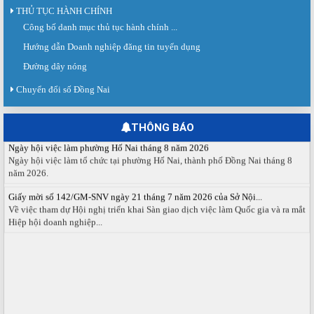
THỦ TỤC HÀNH CHÍNH
Công bố danh mục thủ tục hành chính ...
Sàn giao dịch việc làm lần thứ 08 năm 2026: Hơn 4.300 cơ hội...
Sáng ngày 03/8/2026, Trung tâm Dịch vụ việc làm Đồng Nai tổ chức Sàn giao
Hướng dẫn Doanh nghiệp đăng tin tuyển dụng
dịch việc làm lần thứ 08...
Đường dây nóng
Báo cáo số 141/BC-TTDVVL của Trung tâm Dịch vụ việc làm Đồng...
Báo cáo kết quả tổ chức Sàn giao dịch việc làm lần thứ 08/2026 ngày 03
Chuyển đổi số Đồng Nai
tháng 08 năm 2026.
Ngày hội việc làm phường Hố Nai tháng 8 năm 2026
THÔNG BÁO
Ngày hội việc làm tổ chức tại phường Hố Nai, thành phố Đồng Nai tháng 8
năm 2026.
Giấy mời số 142/GM-SNV ngày 21 tháng 7 năm 2026 của Sở Nội...
Về việc tham dự Hội nghị triển khai Sàn giao dịch việc làm Quốc gia và ra mắt
Hiệp hội doanh nghiệp...