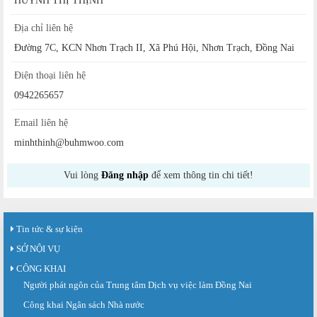
HUỲNH THỊ THỊNH
Địa chỉ liên hệ
Đường 7C, KCN Nhơn Trạch II, Xã Phú Hội, Nhơn Trạch, Đồng Nai
Điện thoại liên hệ
0942265657
Email liên hệ
minhthinh@buhmwoo.com
Vui lòng
Đăng nhập
để xem thông tin chi tiết!
Tin tức & sự kiện
SỞ NỘI VỤ
CÔNG KHAI
Người phát ngôn của Trung tâm Dịch vụ việc làm Đồng Nai
Công khai Ngân sách Nhà nước