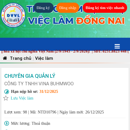
Đăng ký
Đăng nhập
Đăng ký tìm việc nhanh
 xã hội chủ nghĩa Việt Nam (2/9/1945 - 2/9/2026)! | SĐT: 0251.8823 448 (HC
Trang chủ
Việc làm
|
CHUYÊN GIA QUẢN LÝ
CÔNG TY TNHH VINA BUHMWOO
Hạn nộp hồ sơ:
31/12/2025
Lưu Việc làm
Lượt xem: 98
|
Mã: NTD10796
|
Ngày làm mới: 26/12/2025
Mức lương:
Thoả thuận