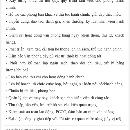
• Xây dựng, thực thi nội quy, quy trình làm việc cho phòng Hành
chính.
• Hỗ trợ các phòng ban khác về thủ tục hành chính, giải đáp thắc mắc.
• Tuyển dụng, đào tạo, đánh giá, khen thưởng, kỷ luật nhân viên hành
chính.
• Giám sát hoạt động văn phòng hàng ngày (điện thoại, thư từ, khách
hàng).
• Phát triển, xem xét, cải tiến hệ thống, chính sách, thủ tục hành chính.
• Đảm bảo văn phòng đầy đủ vật tư, thiết bị hoạt động tốt.
• Phối hợp kế toán lập ngân sách, theo dõi chi tiêu, xử lý bảng
lương/chi phí.
• Lập báo cáo thu chi cho hoạt động hành chính.
• Lên kế hoạch, tổ chức cuộc họp, hội nghị, sự kiện nội bộ/khách hàng.
• Chuẩn bị tài liệu, phòng họp.
• Quản lý đặt vé máy bay, khách sạn cho nhân viên đi công tác.
• Thu thập, sắp xếp, lưu trữ hồ sơ, văn kiện quan trọng.
• Kiểm soát an toàn lao động, PCCC, đảm bảo an ninh văn phòng.
• Đại diện công ty giao tiếp với đối tác, cơ quan chức năng (tùy vị trí).