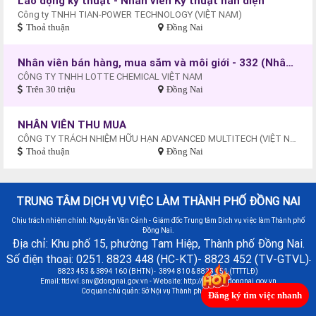
Lao động kỹ thuật - Nhân viên Kỹ thuật hàn điện
Công ty TNHH TIAN-POWER TECHNOLOGY (VIỆT NAM)
Thoả thuận
Đồng Nai
Nhân viên bán hàng, mua sắm và môi giới - 332 (Nhân viên kinh doanh)
CÔNG TY TNHH LOTTE CHEMICAL VIỆT NAM
Trên 30 triệu
Đồng Nai
NHÂN VIÊN THU MUA
CÔNG TY TRÁCH NHIỆM HỮU HẠN ADVANCED MULTITECH (VIỆT NAM)
Thoả thuận
Đồng Nai
TRUNG TÂM DỊCH VỤ VIỆC LÀM THÀNH PHỐ ĐỒNG NAI
Chịu trách nhiệm chính: Nguyễn Văn Cảnh - Giám đốc Trung tâm Dịch vụ việc làm Thành phố
Đồng Nai.
Địa chỉ: Khu phố 15, phường Tam Hiệp, Thành phố Đồng Nai.
Số điện thoại: 0251. 8823 448 (HC-KT)- 8823 452 (TV-GTVL)
-
8823 453 & 3894 160 (BHTN)- 3894 810 & 8823 451 (TTTTLĐ)
Email:
ttdvvl.snv@dongnai.gov.vn
- Website: http://vieclamdongnai.gov.vn
Cơ quan chủ quản: Sở Nội vụ Thành phố Đồng Nai
Đăng ký tìm việc nhanh