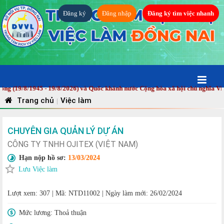
Đăng ký
Đăng nhập
Đăng ký tìm việc nhanh
/8/1945 - 19/8/2026) và Quốc khánh nước Cộng hòa xã hội chủ nghĩa Việt Nam
Trang chủ
Việc làm
|
CHUYÊN GIA QUẢN LÝ DỰ ÁN
CÔNG TY TNHH OJITEX (VIỆT NAM)
Hạn nộp hồ sơ:
13/03/2024
Lưu Việc làm
Lượt xem: 307
|
Mã: NTD11002
|
Ngày làm mới: 26/02/2024
Mức lương:
Thoả thuận