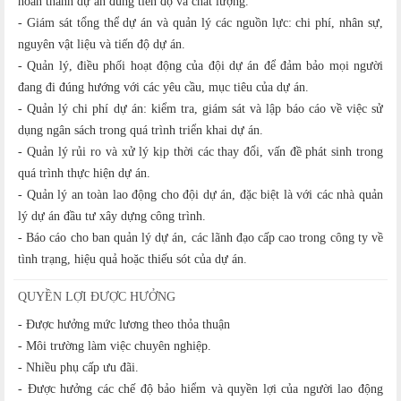
hoàn thành dự án đúng tiến độ và chất lượng.
- Giám sát tổng thể dự án và quản lý các nguồn lực: chi phí, nhân sự,
nguyên vật liệu và tiến độ dự án.
- Quản lý, điều phối hoạt động của đội dự án để đảm bảo mọi người
đang đi đúng hướng với các yêu cầu, mục tiêu của dự án.
- Quản lý chi phí dự án: kiểm tra, giám sát và lập báo cáo về việc sử
dụng ngân sách trong quá trình triển khai dự án.
- Quản lý rủi ro và xử lý kịp thời các thay đổi, vấn đề phát sinh trong
quá trình thực hiện dự án.
- Quản lý an toàn lao động cho đội dự án, đặc biệt là với các nhà quản
lý dự án đầu tư xây dựng công trình.
- Báo cáo cho ban quản lý dự án, các lãnh đạo cấp cao trong công ty về
tình trạng, hiệu quả hoặc thiếu sót của dự án.
QUYỀN LỢI ĐƯỢC HƯỞNG
- Được hưởng mức lương theo thỏa thuận
- Môi trường làm việc chuyên nghiệp.
- Nhiều phụ cấp ưu đãi.
- Được hưởng các chế độ bảo hiểm và quyền lợi của người lao động