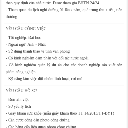
theo quy định của nhà nước. Được tham gia BHTN 24/24.
- Tham quan du lịch nghỉ dưỡng 01 lần / năm, quà trung thu + tết , tiền
thưởng ...
YÊU CẦU CÔNG VIỆC
- Tốt nghiệp: Đại học
- Ngoại ngữ: Anh - Nhật
- Sử dụng thành thạo vi tính văn phòng
- Có kinh nghiệm đàm phán với đối tác nước ngoài
- Có kinh nghiệm quản lý dự án cho các doanh nghiệp sản xuất sản
phẩm công nghiệp
- Kỹ năng làm việc đội nhóm linh hoạt, cởi mở
YÊU CẦU HỒ SƠ
- Đơn xin việc
- Sơ yếu lý lịch
- Giấy khám sức khỏe (mẫu giấy khám theo TT 14/2013/TT-BYT)
- Căn cước công dân photo công chứng
- Các bằng cấp liên quan photo công chứng