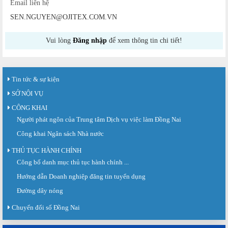
Email liên hệ
SEN.NGUYEN@OJITEX.COM.VN
Vui lòng
Đăng nhập
để xem thông tin chi tiết!
Tin tức & sự kiện
SỞ NỘI VỤ
CÔNG KHAI
Người phát ngôn của Trung tâm Dịch vụ việc làm Đồng Nai
Công khai Ngân sách Nhà nước
THỦ TỤC HÀNH CHÍNH
Công bố danh mục thủ tục hành chính ...
Sàn giao dịch việc làm lần thứ 08 năm 2026: Hơn 4.300 cơ hội...
Sáng ngày 03/8/2026, Trung tâm Dịch vụ việc làm Đồng Nai tổ chức Sàn giao
Hướng dẫn Doanh nghiệp đăng tin tuyển dụng
dịch việc làm lần thứ 08...
Đường dây nóng
Báo cáo số 141/BC-TTDVVL của Trung tâm Dịch vụ việc làm Đồng...
Chuyển đổi số Đồng Nai
Báo cáo kết quả tổ chức Sàn giao dịch việc làm lần thứ 08/2026 ngày 03
tháng 08 năm 2026.