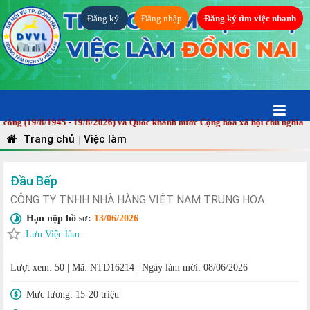
Đăng ký
Đăng nhập
Đăng ký tìm việc nhanh
(19/8/1945 - 19/8/2026) và Quốc khánh nước Cộng hòa xã hội chủ nghĩa Việt 
Trang chủ
Việc làm
|
Đầu Bếp
CÔNG TY TNHH NHÀ HÀNG VIỆT NAM TRUNG HOA
Hạn nộp hồ sơ:
13/06/2026
Lưu Việc làm
Lượt xem: 50
|
Mã: NTD16214
|
Ngày làm mới: 08/06/2026
Mức lương:
15-20 triệu