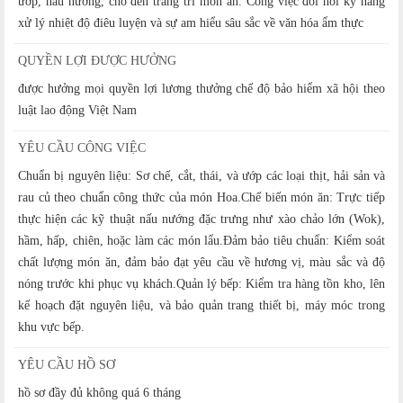
ướp, nấu nướng, cho đến trang trí món ăn. Công việc đòi hỏi kỹ năng
xử lý nhiệt độ điêu luyện và sự am hiểu sâu sắc về văn hóa ẩm thực
QUYỀN LỢI ĐƯỢC HƯỞNG
được hưởng mọi quyền lợi lương thưởng chế độ bảo hiểm xã hội theo
luật lao động Việt Nam
YÊU CẦU CÔNG VIỆC
Chuẩn bị nguyên liệu: Sơ chế, cắt, thái, và ướp các loại thịt, hải sản và
rau củ theo chuẩn công thức của món Hoa.Chế biến món ăn: Trực tiếp
thực hiện các kỹ thuật nấu nướng đặc trưng như xào chảo lớn (Wok),
hầm, hấp, chiên, hoặc làm các món lẩu.Đảm bảo tiêu chuẩn: Kiểm soát
chất lượng món ăn, đảm bảo đạt yêu cầu về hương vị, màu sắc và độ
nóng trước khi phục vụ khách.Quản lý bếp: Kiểm tra hàng tồn kho, lên
kế hoạch đặt nguyên liệu, và bảo quản trang thiết bị, máy móc trong
khu vực bếp.
YÊU CẦU HỒ SƠ
hồ sơ đầy đủ không quá 6 tháng