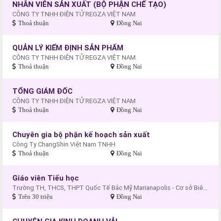
NHÂN VIÊN SẢN XUẤT (BỘ PHẬN CHẾ TẠO)
CÔNG TY TNHH ĐIỆN TỬ REGZA VIỆT NAM
Thoả thuận
Đồng Nai
QUẢN LÝ KIỂM ĐỊNH SẢN PHẨM
CÔNG TY TNHH ĐIỆN TỬ REGZA VIỆT NAM
Thoả thuận
Đồng Nai
TỔNG GIÁM ĐỐC
CÔNG TY TNHH ĐIỆN TỬ REGZA VIỆT NAM
Thoả thuận
Đồng Nai
Chuyên gia bộ phận kế hoạch sản xuất
Công Ty ChangShin Việt Nam TNHH
Thoả thuận
Đồng Nai
Giáo viên Tiểu học
Trường TH, THCS, THPT Quốc Tế Bắc Mỹ Marianapolis - Cơ sở Biên Hòa
Trên 30 triệu
Đồng Nai