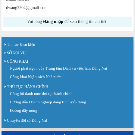
dwang3204@gmail.com
Vui lòng
Đăng nhập
để xem thông tin chi tiết!
Tin tức & sự kiện
SỞ NỘI VỤ
CÔNG KHAI
Người phát ngôn của Trung tâm Dịch vụ việc làm Đồng Nai
Công khai Ngân sách Nhà nước
THỦ TỤC HÀNH CHÍNH
Công bố danh mục thủ tục hành chính ...
Sàn giao dịch việc làm lần thứ 08 năm 2026: Hơn 4.300 cơ hội...
Sáng ngày 03/8/2026, Trung tâm Dịch vụ việc làm Đồng Nai tổ chức Sàn giao
Hướng dẫn Doanh nghiệp đăng tin tuyển dụng
dịch việc làm lần thứ 08...
Đường dây nóng
Báo cáo số 141/BC-TTDVVL của Trung tâm Dịch vụ việc làm Đồng...
Chuyển đổi số Đồng Nai
Báo cáo kết quả tổ chức Sàn giao dịch việc làm lần thứ 08/2026 ngày 03
tháng 08 năm 2026.