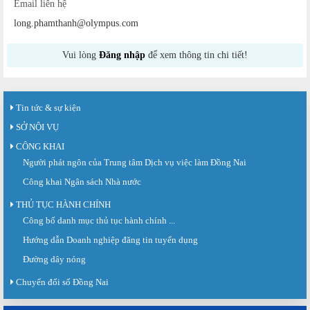
Email liên hệ
long.phamthanh@olympus.com
Vui lòng
Đăng nhập
để xem thông tin chi tiết!
Tin tức & sự kiện
SỞ NỘI VỤ
CÔNG KHAI
Người phát ngôn của Trung tâm Dịch vụ việc làm Đồng Nai
Công khai Ngân sách Nhà nước
THỦ TỤC HÀNH CHÍNH
Công bố danh mục thủ tục hành chính ...
Sàn giao dịch việc làm lần thứ 08 năm 2026: Hơn 4.300 cơ hội...
Sáng ngày 03/8/2026, Trung tâm Dịch vụ việc làm Đồng Nai tổ chức Sàn giao
Hướng dẫn Doanh nghiệp đăng tin tuyển dụng
dịch việc làm lần thứ 08...
Đường dây nóng
Báo cáo số 141/BC-TTDVVL của Trung tâm Dịch vụ việc làm Đồng...
Chuyển đổi số Đồng Nai
Báo cáo kết quả tổ chức Sàn giao dịch việc làm lần thứ 08/2026 ngày 03
tháng 08 năm 2026.