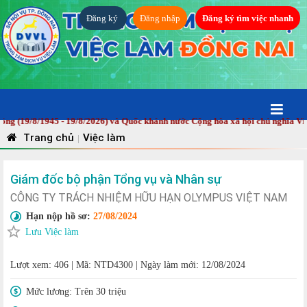
Đăng ký
Đăng nhập
Đăng ký tìm việc nhanh
9/8/1945 - 19/8/2026) và Quốc khánh nước Cộng hòa xã hội chủ nghĩa Việt N
Trang chủ
Việc làm
|
Giám đốc bộ phận Tổng vụ và Nhân sự
CÔNG TY TRÁCH NHIỆM HỮU HẠN OLYMPUS VIỆT NAM
Hạn nộp hồ sơ:
27/08/2024
Lưu Việc làm
Lượt xem: 406
|
Mã: NTD4300
|
Ngày làm mới: 12/08/2024
Mức lương:
Trên 30 triệu