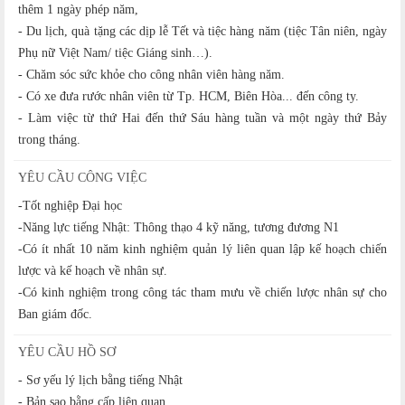
thêm 1 ngày phép năm,
- Du lịch, quà tặng các dịp lễ Tết và tiệc hàng năm (tiệc Tân niên, ngày
Phụ nữ Việt Nam/ tiệc Giáng sinh…).
- Chăm sóc sức khỏe cho công nhân viên hàng năm.
- Có xe đưa rước nhân viên từ Tp. HCM, Biên Hòa... đến công ty.
- Làm việc từ thứ Hai đến thứ Sáu hàng tuần và một ngày thứ Bảy
trong tháng.
YÊU CẦU CÔNG VIỆC
-Tốt nghiệp Đại học
-Năng lực tiếng Nhật: Thông thạo 4 kỹ năng, tương đương N1
-Có ít nhất 10 năm kinh nghiệm quản lý liên quan lập kế hoạch chiến
lược và kế hoạch về nhân sự.
-Có kinh nghiệm trong công tác tham mưu về chiến lược nhân sự cho
Ban giám đốc.
YÊU CẦU HỒ SƠ
- Sơ yếu lý lịch bằng tiếng Nhật
- Bản sao bằng cấp liên quan