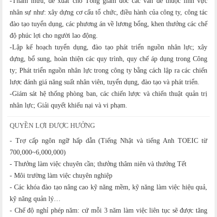
-Tham mưu, đề xuất cho Tổng giám đốc các vấn đề thuộc lĩnh vực
nhân sự như: xây dựng cơ cấu tổ chức, điều hành của công ty, công tác
đào tạo tuyển dụng, các phương án về lương bổng, khen thưởng các chế
độ phúc lợi cho người lao động.
-Lập kế hoạch tuyển dụng, đào tạo phát triển nguồn nhân lực; xây
dựng, bổ sung, hoàn thiện các quy trình, quy chế áp dụng trong Công
ty; Phát triển nguồn nhân lực trong công ty bằng cách lập ra các chiến
lược đánh giá năng suất nhân viên, tuyển dụng, đào tạo và phát triển.
-Giám sát hệ thống phòng ban, các chiến lược và chiến thuật quản trị
nhân lực; Giải quyết khiếu nại và vi phạm.
QUYỀN LỢI ĐƯỢC HƯỞNG
- Trợ cấp ngôn ngữ hấp dẫn (Tiếng Nhật và tiếng Anh TOEIC từ
700,000~6,000,000)
- Thưởng làm việc chuyên cần; thưởng thâm niên và thưởng Tết
- Môi trường làm việc chuyên nghiệp
- Các khóa đào tạo nâng cao kỹ năng mềm, kỹ năng làm việc hiệu quả,
kỹ năng quản lý…
- Chế độ nghỉ phép năm: cứ mỗi 3 năm làm việc liên tục sẽ được tăng