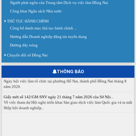
Người phát ngôn của Trung tâm Dịch vụ việc làm Đồng Nai
Công khai Ngân sách Nhà nước
THỦ TỤC HÀNH CHÍNH
Công bố danh mục thủ tục hành chính ...
Sàn giao dịch việc làm lần thứ 08 năm 2026: Hơn 4.300 cơ hội...
Sáng ngày 03/8/2026, Trung tâm Dịch vụ việc làm Đồng Nai tổ chức Sàn giao
Hướng dẫn Doanh nghiệp đăng tin tuyển dụng
dịch việc làm lần thứ 08...
Đường dây nóng
Báo cáo số 141/BC-TTDVVL của Trung tâm Dịch vụ việc làm Đồng...
Chuyển đổi số Đồng Nai
Báo cáo kết quả tổ chức Sàn giao dịch việc làm lần thứ 08/2026 ngày 03
tháng 08 năm 2026.
THÔNG BÁO
Ngày hội việc làm phường Hố Nai tháng 8 năm 2026
Ngày hội việc làm tổ chức tại phường Hố Nai, thành phố Đồng Nai tháng 8
năm 2026.
Giấy mời số 142/GM-SNV ngày 21 tháng 7 năm 2026 của Sở Nội...
Về việc tham dự Hội nghị triển khai Sàn giao dịch việc làm Quốc gia và ra mắt
Hiệp hội doanh nghiệp...