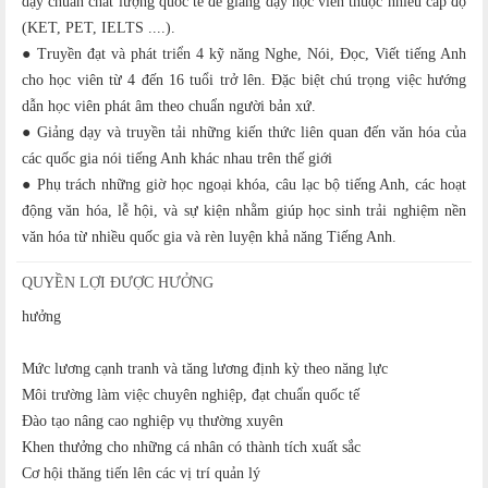
dạy chuẩn chất lượng quốc tế để giảng dạy học viên thuộc nhiều cấp độ
(KET, PET, IELTS ....).
● Truyền đạt và phát triển 4 kỹ năng Nghe, Nói, Đọc, Viết tiếng Anh
cho học viên từ 4 đến 16 tuổi trở lên. Đặc biệt chú trọng việc hướng
dẫn học viên phát âm theo chuẩn người bản xứ.
● Giảng dạy và truyền tải những kiến thức liên quan đến văn hóa của
các quốc gia nói tiếng Anh khác nhau trên thế giới
● Phụ trách những giờ học ngoại khóa, câu lạc bộ tiếng Anh, các hoạt
động văn hóa, lễ hội, và sự kiện nhằm giúp học sinh trải nghiệm nền
văn hóa từ nhiều quốc gia và rèn luyện khả năng Tiếng Anh.
QUYỀN LỢI ĐƯỢC HƯỞNG
hưởng
Mức lương cạnh tranh và tăng lương định kỳ theo năng lực
Môi trường làm việc chuyên nghiệp, đạt chuẩn quốc tế
Đào tạo nâng cao nghiệp vụ thường xuyên
Khen thưởng cho những cá nhân có thành tích xuất sắc
Cơ hội thăng tiến lên các vị trí quản lý