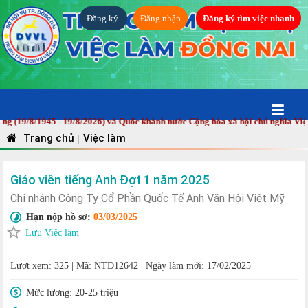
Đăng ký
Đăng nhập
Đăng ký tìm việc nhanh
/8/1945 - 19/8/2026) và Quốc khánh nước Cộng hòa xã hội chủ nghĩa Việt Na
Trang chủ
Việc làm
|
Giáo viên tiếng Anh Đợt 1 năm 2025
Chi nhánh Công Ty Cổ Phần Quốc Tế Anh Văn Hội Việt Mỹ
Hạn nộp hồ sơ:
03/03/2025
Lưu Việc làm
Lượt xem: 325
|
Mã: NTD12642
|
Ngày làm mới: 17/02/2025
Mức lương:
20-25 triệu