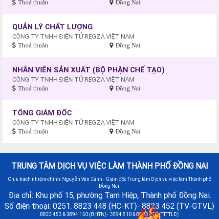
Thoả thuận
Đồng Nai
QUẢN LÝ CHẤT LƯỢNG
CÔNG TY TNHH ĐIỆN TỬ REGZA VIỆT NAM
Thoả thuận
Đồng Nai
NHÂN VIÊN SẢN XUẤT (BỘ PHẬN CHẾ TẠO)
CÔNG TY TNHH ĐIỆN TỬ REGZA VIỆT NAM
Thoả thuận
Đồng Nai
TỔNG GIÁM ĐỐC
CÔNG TY TNHH ĐIỆN TỬ REGZA VIỆT NAM
Thoả thuận
Đồng Nai
TRUNG TÂM DỊCH VỤ VIỆC LÀM THÀNH PHỐ ĐỒNG NAI
Chịu trách nhiệm chính: Nguyễn Văn Cảnh - Giám đốc Trung tâm Dịch vụ việc làm Thành phố
Đồng Nai.
Địa chỉ: Khu phố 15, phường Tam Hiệp, Thành phố Đồng Nai.
Số điện thoại: 0251. 8823 448 (HC-KT)- 8823 452 (TV-GTVL)
-
8823 453 & 3894 160 (BHTN)- 3894 810 & 8823 451 (TTTTLĐ)