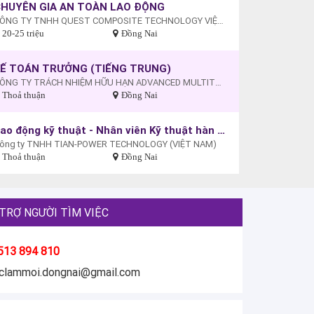
CHUYÊN GIA AN TOÀN LAO ĐỘNG
CÔNG TY TNHH QUEST COMPOSITE TECHNOLOGY VIỆT NAM
20-25 triệu
Đồng Nai
KẾ TOÁN TRƯỞNG (TIẾNG TRUNG)
CÔNG TY TRÁCH NHIỆM HỮU HẠN ADVANCED MULTITECH (VIỆT NAM)
Thoả thuận
Đồng Nai
Lao động kỹ thuật - Nhân viên Kỹ thuật hàn điện
ông ty TNHH TIAN-POWER TECHNOLOGY (VIỆT NAM)
Thoả thuận
Đồng Nai
TRỢ NGƯỜI TÌM VIỆC
513 894 810
eclammoi.dongnai@gmail.com