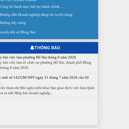
 giao dịch việc làm lần thứ 08 năm 2026: Hơn 4.300 cơ hội...
Công bố danh mục thủ tục hành chính ...
g ngày 03/8/2026, Trung tâm Dịch vụ việc làm Đồng Nai tổ
Hướng dẫn Doanh nghiệp đăng tin tuyển dụng
 Sàn giao dịch việc làm lần thứ 08...
Đường dây nóng
 cáo số 141/BC-TTDVVL của Trung tâm Dịch vụ việc làm
g...
huyển đổi số Đồng Nai
 cáo kết quả tổ chức Sàn giao dịch việc làm lần thứ 08/2026
y 03 tháng 08 năm 2026.
THÔNG BÁO
y hội việc làm phường Hố Nai tháng 8 năm 2026
y hội việc làm tổ chức tại phường Hố Nai, thành phố Đồng
 tháng 8 năm 2026.
y mời số 142/GM-SNV ngày 21 tháng 7 năm 2026 của Sở
..
việc tham dự Hội nghị triển khai Sàn giao dịch việc làm Quốc
và ra mắt Hiệp hội doanh nghiệp...