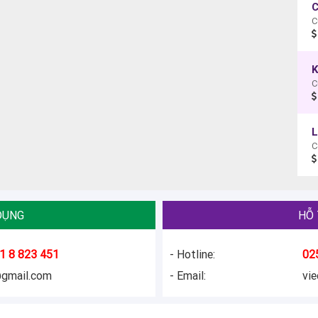
C
DỤNG
HỖ 
1 8 823 451
- Hotline:
02
@gmail.com
- Email:
vi