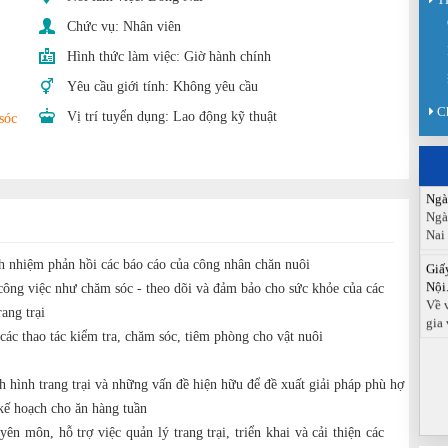
Sàn
Chức vụ:
Nhân viên
Sán
chức
Hình thức làm việc:
Giờ hành chính
Yêu cầu giới tính:
Không yêu cầu
Báo
Đồn
C
Vị trí tuyển dụng:
Lao động kỹ thuật
sóc
Báo
ngà
Ngà
Ngà
Nai
Giấ
ch nhiệm phản hồi các báo cáo của công nhân chăn nuôi
Nội.
Về 
công việc như chăm sóc - theo dõi và đảm bảo cho sức khỏe của các
gia 
rang trại
ác thao tác kiểm tra, chăm sóc, tiêm phòng cho vật nuôi
h hình trang trại và những vấn đề hiện hữu để đề xuất giải pháp phù hợ
kế hoạch cho ăn hàng tuần
ên môn, hỗ trợ việc quản lý trang trại, triển khai và cải thiện các