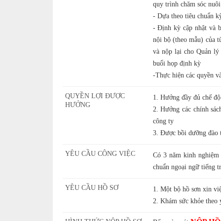
quy trình chăm sóc nuôi 
- Dựa theo tiêu chuẩn kỹ
- Định kỳ cập nhật và b
nội bộ (theo mẫu) của t
và nộp lại cho Quản lý 
buổi họp định kỳ
-Thực hiện các quyền và
QUYỀN LỢI ĐƯỢC
1. Hưởng đầy đủ chế độ 
HƯỞNG
2. Hưởng các chính sách
công ty
3. Được bồi dưỡng đào 
YÊU CẦU CÔNG VIỆC
Có 3 năm kinh nghiệm t
chuẩn ngoại ngữ tiếng tr
YÊU CẦU HỒ SƠ
1. Một bộ hồ sơn xin vi
2. Khám sức khỏe theo 