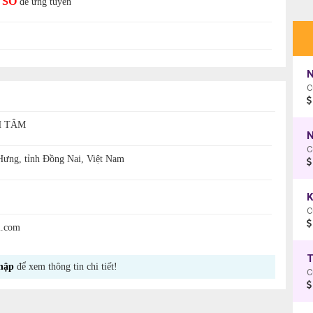
 SƠ
để ứng tuyển
N
C
H TÂM
N
C
Hưng, tỉnh Đồng Nai, Việt Nam
K
C
l.com
hập
để xem thông tin chi tiết!
C