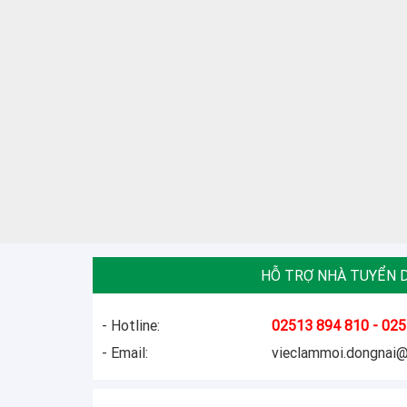
HỖ TRỢ NHÀ TUYỂN 
- Hotline:
02513 894 810 - 025
- Email:
vieclammoi.dongnai