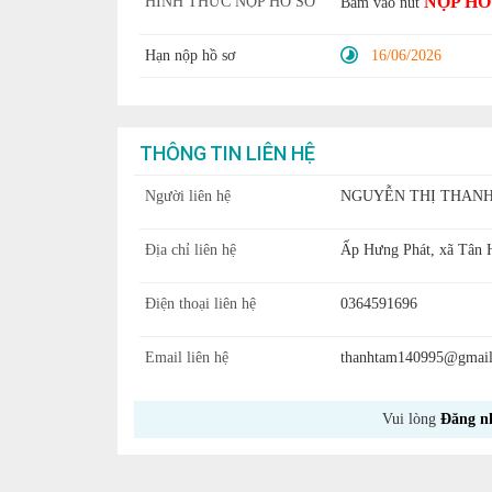
NỘP HỒ
HÌNH THỨC NỘP HỒ SƠ
Bấm vào nút
Hạn nộp hồ sơ
16/06/2026
THÔNG TIN LIÊN HỆ
Người liên hệ
NGUYỄN THỊ THAN
Địa chỉ liên hệ
Ấp Hưng Phát, xã Tân 
Điện thoại liên hệ
0364591696
Email liên hệ
thanhtam140995@gmai
Vui lòng
Đăng n