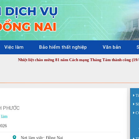
Việc làm
Bảo hiểm thất nghiệp
Văn bản
S
Nhiệt liệt chào mừng 81 năm Cách mạng Tháng Tám thành công (19/8/1945 - 1
T
S
H PHƯỚC
C
 làm
2026
Nơi làm việc: Đồng Nai
T