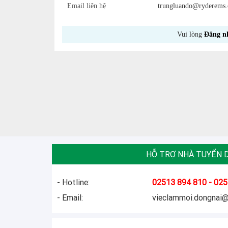
Email liên hệ
trungluando@ryderems
Vui lòng
Đăng n
HỖ TRỢ NHÀ TUYỂN 
- Hotline:
02513 894 810 - 025
- Email:
vieclammoi.dongnai