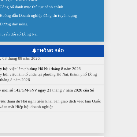
Công bố danh mục thủ tục hành chính ...
 giao dịch việc làm lần thứ 08 năm 2026: Hơn 4.300 cơ hội...
Hướng dẫn Doanh nghiệp đăng tin tuyển dụng
g ngày 03/8/2026, Trung tâm Dịch vụ việc làm Đồng Nai tổ
 Sàn giao dịch việc làm lần thứ 08...
Đường dây nóng
 cáo số 141/BC-TTDVVL của Trung tâm Dịch vụ việc làm
huyển đổi số Đồng Nai
g...
 cáo kết quả tổ chức Sàn giao dịch việc làm lần thứ 08/2026
y 03 tháng 08 năm 2026.
THÔNG BÁO
y hội việc làm phường Hố Nai tháng 8 năm 2026
y hội việc làm tổ chức tại phường Hố Nai, thành phố Đồng
 tháng 8 năm 2026.
y mời số 142/GM-SNV ngày 21 tháng 7 năm 2026 của Sở
..
việc tham dự Hội nghị triển khai Sàn giao dịch việc làm Quốc
và ra mắt Hiệp hội doanh nghiệp...