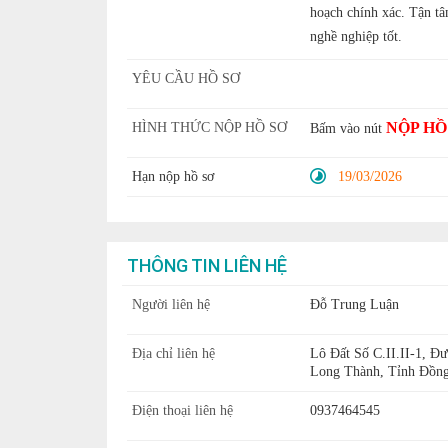
hoạch chính xác. Tận tâ
nghề nghiệp tốt.
YÊU CẦU HỒ SƠ
NỘP HỒ
HÌNH THỨC NỘP HỒ SƠ
Bấm vào nút
Hạn nộp hồ sơ
19/03/2026
THÔNG TIN LIÊN HỆ
Người liên hệ
Đỗ Trung Luận
Địa chỉ liên hệ
Lô Đất Số C.II.II-1, 
Long Thành, Tỉnh Đồng
Điện thoại liên hệ
0937464545