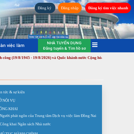
Đăng ký
Đăng nhập
Đăng ký tìm việc nhanh
NHÀ TUYỂN DỤNG
àn việc làm
Đăng tuyển & Tìm hồ sơ
45 - 19/8/2026) và Quốc khánh nước Cộng hòa xã hội chủ nghĩa Việt Nam (2/
in tức & sự kiện
Ở NỘI VỤ
ÔNG KHAI
Người phát ngôn của Trung tâm Dịch vụ việc làm Đồng Nai
Công khai Ngân sách Nhà nước
HỦ TỤC HÀNH CHÍNH