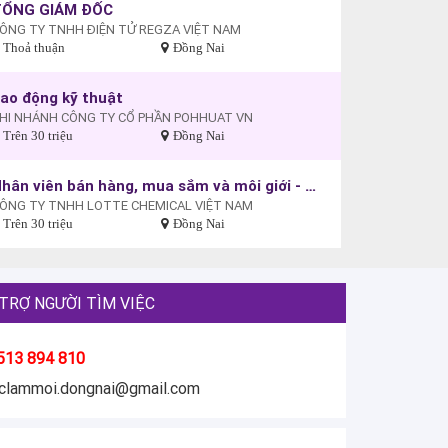
TỔNG GIÁM ĐỐC
ÔNG TY TNHH ĐIỆN TỬ REGZA VIỆT NAM
Thoả thuận
Đồng Nai
ao động kỹ thuật
HI NHÁNH CÔNG TY CỔ PHẦN POHHUAT VN
Trên 30 triệu
Đồng Nai
Nhân viên bán hàng, mua sắm và môi giới - 332 (Nhân viên kinh doanh)
ÔNG TY TNHH LOTTE CHEMICAL VIỆT NAM
Trên 30 triệu
Đồng Nai
TRỢ NGƯỜI TÌM VIỆC
513 894 810
eclammoi.dongnai@gmail.com