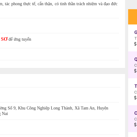
m, tác phong thực tế, cẩn thận, có tinh thần trách nhiệm và đạo đức
G
 SƠ
để ứng tuyển
Q
C
T
C
Đường Số 9, Khu Công Nghiệp Long Thành, Xã Tam An, Huyện
C
 Nai
C