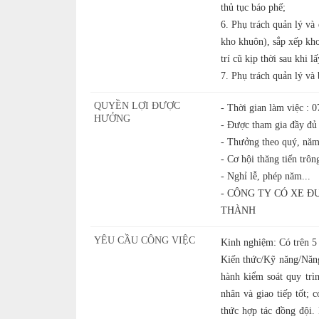
thủ tục báo phế;
6. Phụ trách quản lý và
kho khuôn), sắp xếp kho
trí cũ kịp thời sau khi 
7. Phụ trách quản lý và
QUYỀN LỢI ĐƯỢC
- Thời gian làm việc : 0
HƯỞNG
- Được tham gia đầy 
- Thưởng theo quý, năm 
- Cơ hội thăng tiến trôn
- Nghỉ lễ, phép năm...
- CÔNG TY CÓ XE 
THÀNH
YÊU CẦU CÔNG VIỆC
Kinh nghiệm: Có trên 5 
Kiến thức/Kỹ năng/Năng
hành kiểm soát quy trìn
nhân và giao tiếp tốt; 
thức hợp tác đồng đội.