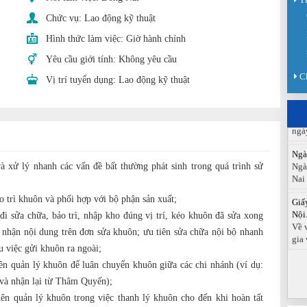
Chức vụ:
Lao động kỹ thuật
Sàn
Sán
Hình thức làm việc:
Giờ hành chính
chức
Yêu cầu giới tính:
Không yêu cầu
Báo
C
Vị trí tuyển dụng:
Lao động kỹ thuật
Đồn
Báo
ngà
Ngà
Ngà
Nai
à xử lý nhanh các vấn đề bất thường phát sinh trong quá trình sử
Giấ
;
Nội.
o trì khuôn và phối hợp với bộ phận sản xuất;
Về 
đi sửa chữa, bảo trì, nhập kho đúng vị trí, kéo khuôn đã sửa xong
gia 
 nhận nội dung trên đơn sửa khuôn; ưu tiên sửa chữa nội bộ nhanh
u việc gửi khuôn ra ngoài;
ên quản lý khuôn để luân chuyển khuôn giữa các chi nhánh (ví dụ:
à nhận lại từ Thâm Quyến);
iên quản lý khuôn trong việc thanh lý khuôn cho đến khi hoàn tất