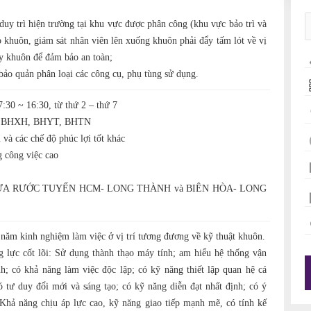
 duy trì hiện trường tại khu vực được phân công (khu vực bảo trì và
 khuôn, giám sát nhân viên lên xuống khuôn phải đẩy tấm lót về vị
lấy khuôn để đảm bảo an toàn;
 bảo quản phân loại các công cụ, phụ tùng sử dụng.
7:30 ~ 16:30, từ thứ 2 – thứ 7
đủ BHXH, BHYT, BHTN
và các chế độ phúc lợi tốt khác
g công việc cao
ĐƯA RƯỚC TUYẾN HCM- LONG THÀNH và BIÊN HÒA- LONG
năm kinh nghiệm làm việc ở vị trí tương đương về kỹ thuật khuôn.
 lực cốt lõi: Sử dụng thành thạo máy tính; am hiểu hệ thống vận
h; có khả năng làm việc độc lập; có kỹ năng thiết lập quan hệ cá
có tư duy đổi mới và sáng tạo; có kỹ năng diễn đạt nhất định; có ý
 Khả năng chịu áp lực cao, kỹ năng giao tiếp mạnh mẽ, có tính kế