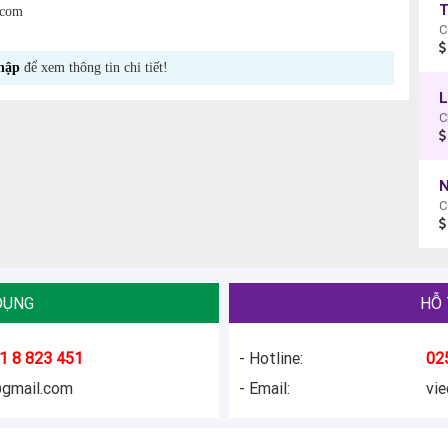
.com
C
hập
để xem thông tin chi tiết!
L
C
C
DỤNG
HỖ 
1 8 823 451
- Hotline:
02
@gmail.com
- Email:
vi