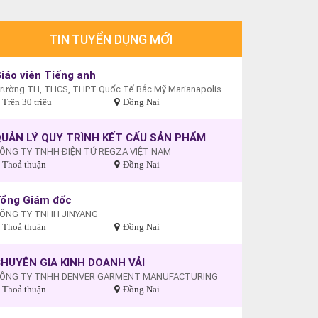
TIN TUYỂN DỤNG MỚI
iáo viên Tiếng anh
Trường TH, THCS, THPT Quốc Tế Bắc Mỹ Marianapolis - Cơ sở Biên Hòa
Trên 30 triệu
Đồng Nai
UẢN LÝ QUY TRÌNH KẾT CẤU SẢN PHẨM
ÔNG TY TNHH ĐIỆN TỬ REGZA VIỆT NAM
Thoả thuận
Đồng Nai
ổng Giám đốc
ÔNG TY TNHH JINYANG
Thoả thuận
Đồng Nai
HUYÊN GIA KINH DOANH VẢI
ÔNG TY TNHH DENVER GARMENT MANUFACTURING
Thoả thuận
Đồng Nai