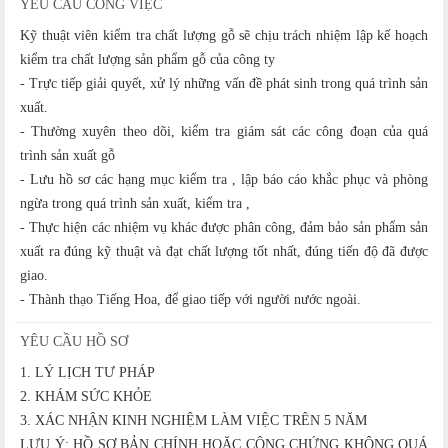
YÊU CẦU CÔNG VIỆC
Kỹ thuật viên kiểm tra chất lượng gỗ sẽ chịu trách nhiệm lập kế hoạch
kiểm tra chất lượng sản phẩm gỗ của công ty
- Trực tiếp giải quyết, xử lý những vấn đề phát sinh trong quá trình sản
xuất.
- Thường xuyên theo dõi, kiểm tra giám sát các công đoạn của quá
trình sản xuất gỗ
- Lưu hồ sơ các hạng mục kiểm tra , lập báo cáo khắc phục và phòng
ngừa trong quá trình sản xuất, kiểm tra ,
- Thực hiện các nhiệm vụ khác được phân công, đảm bảo sản phẩm sản
xuất ra đúng kỹ thuật và đạt chất lượng tốt nhất, đúng tiến độ đã được
giao.
- Thành thạo Tiếng Hoa, để giao tiếp với người nước ngoài.
YÊU CẦU HỒ SƠ
1. LÝ LỊCH TƯ PHÁP
2. KHÁM SỨC KHỎE
3. XÁC NHẬN KINH NGHIỆM LÀM VIỆC TRÊN 5 NĂM
LƯU Ý: HỒ SƠ BẢN CHÍNH HOẶC CÔNG CHỨNG KHÔNG QUÁ