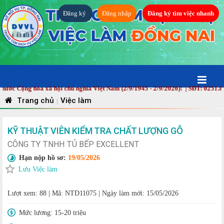
Đăng ký
Đăng nhập
Đăng ký tìm việc nhanh
Cộng hòa xã hội chủ nghĩa Việt Nam (2/9/1945 - 2/9/2026)! | SĐT: 0251.882
Trang chủ
Việc làm
|
KỸ THUẬT VIÊN KIỂM TRA CHẤT LƯỢNG GỖ
CÔNG TY TNHH TỦ BẾP EXCELLENT
Hạn nộp hồ sơ:
19/05/2026
Lưu Việc làm
Lượt xem: 88
|
Mã: NTD11075
|
Ngày làm mới: 15/05/2026
Mức lương:
15-20 triệu