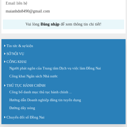
Email liên hệ
maianhdn8490@gmail.com
Vui lòng
Đăng nhập
để xem thông tin chi tiết!
Tin tức & sự kiện
SỞ NỘI VỤ
CÔNG KHAI
Người phát ngôn của Trung tâm Dịch vụ việc làm Đồng Nai
Công khai Ngân sách Nhà nước
THỦ TỤC HÀNH CHÍNH
Sàn giao dịch việc làm lần thứ 08 năm 2026: Hơn 4.300 cơ hội...
Công bố danh mục thủ tục hành chính ...
Sáng ngày 03/8/2026, Trung tâm Dịch vụ việc làm Đồng Nai tổ chức Sàn giao
Hướng dẫn Doanh nghiệp đăng tin tuyển dụng
dịch việc làm lần thứ 08...
Đường dây nóng
Báo cáo số 141/BC-TTDVVL của Trung tâm Dịch vụ việc làm Đồng...
Báo cáo kết quả tổ chức Sàn giao dịch việc làm lần thứ 08/2026 ngày 03
Chuyển đổi số Đồng Nai
tháng 08 năm 2026.