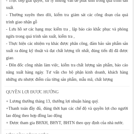
- Trực tiếp giải quyết, xử lý những vấn đề phát sinh trong quá trình sản
xuất.
- Thường xuyên theo dõi, kiểm tra giám sát các công đoạn của quá
trình giao nhận gỗ
- Lưu hồ sơ các hạng mục kiểm tra , lập báo cáo khắc phục và phòng
ngừa trong quá trình sản xuất, kiểm tra ,
- Thực hiện các nhiệm vụ khác được phân công, đảm bảo sản phẩm sản
xuất ra đúng kỹ thuật và đạt chất lượng tốt nhất, đúng tiến độ đã được
giao.
- Đôn đốc công nhân làm việc, kiểm tra chất lượng sản phẩm, báo cáo
năng xuất hàng ngày. Tư vấn cho bộ phận kinh doanh, khách hàng
những ưu nhược điểm của từng sản phẩm, mẫu mã, chất lượng
QUYỀN LỢI ĐƯỢC HƯỞNG
+ Lương thưởng tháng 13, thưởng lợi nhuận hàng quý.
+Thanh toán đầy đủ, đúng thời hạn các chế độ và quyền lợi cho người
lao động theo hợp đồng lao động
+ Được tham gia BHXH, BHYT, BHTN theo quy định của nhà nước.