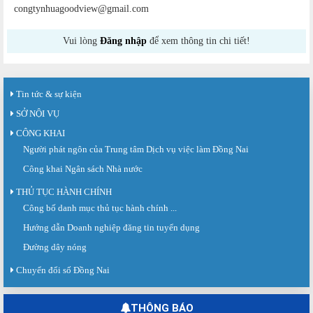
congtynhuagoodview@gmail.com
Vui lòng
Đăng nhập
để xem thông tin chi tiết!
Tin tức & sự kiện
SỞ NỘI VỤ
CÔNG KHAI
Người phát ngôn của Trung tâm Dịch vụ việc làm Đồng Nai
Công khai Ngân sách Nhà nước
THỦ TỤC HÀNH CHÍNH
Công bố danh mục thủ tục hành chính ...
Sàn giao dịch việc làm lần thứ 08 năm 2026: Hơn 4.300 cơ hội...
Sáng ngày 03/8/2026, Trung tâm Dịch vụ việc làm Đồng Nai tổ chức Sàn giao
Hướng dẫn Doanh nghiệp đăng tin tuyển dụng
dịch việc làm lần thứ 08...
Đường dây nóng
Báo cáo số 141/BC-TTDVVL của Trung tâm Dịch vụ việc làm Đồng...
Chuyển đổi số Đồng Nai
Báo cáo kết quả tổ chức Sàn giao dịch việc làm lần thứ 08/2026 ngày 03
tháng 08 năm 2026.
THÔNG BÁO
Ngày hội việc làm phường Hố Nai tháng 8 năm 2026