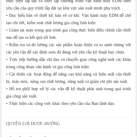
thực hiện lắp đặt và thiết lập chương trình vận hành máy EDM theo
yêu cầu của quy trình lắp đặt tại khu vực sản xuất mình phụ trách.
• Đọc hiểu bản vẽ thiết kế, bản vẽ cơ khí. Vận hành máy EDM để chế
tạo chi tiết, kiểm soát chất lượng gia công linh kiện.
• Giám sát máy trong quá trình gia công thực hiện điều chỉnh cần thiết
nào để tạo ra kết quả tốt hơn.
• Kiểm tra và đo lường các sản phẩm hoàn thiện và so sánh chúng với
các yêu cầu để xác định xem đã đúng với yêu cầu kỹ thuật hay chưa.
• Trực tiếp hướng dẫn chỉ đạo và chuyển giao công nghệ mới các khâu
trong công đoạn vận hành và gia công linh kiện.
• Cải thiện các hoạt động để nâng cao khả năng và hiệu suất của thiết
bị, máy móc, nâng cao chất lượng, năng suất và giảm chi phí sản xuất.
• Hỗ trợ phối hợp xử lý các vấn đề kỹ thuật phát sinh trong quá trình
gia công sản xuất;
• Thực hiện các công việc khác theo yêu cầu của Ban lãnh đạo.
QUYỀN LỢI ĐƯỢC HƯỞNG