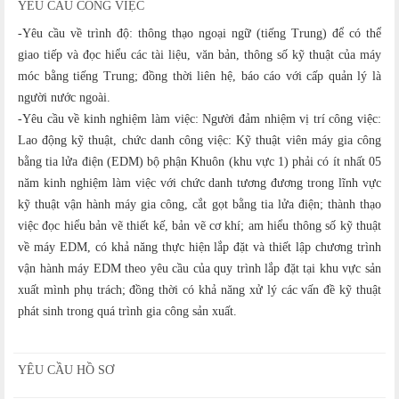
YÊU CẦU CÔNG VIỆC
-Yêu cầu về trình độ: thông thạo ngoại ngữ (tiếng Trung) để có thể
giao tiếp và đọc hiểu các tài liệu, văn bản, thông số kỹ thuật của máy
móc bằng tiếng Trung; đồng thời liên hệ, báo cáo với cấp quản lý là
người nước ngoài.
-Yêu cầu về kinh nghiệm làm việc: Người đảm nhiệm vị trí công việc:
Lao động kỹ thuật, chức danh công việc: Kỹ thuật viên máy gia công
bằng tia lửa điện (EDM) bộ phận Khuôn (khu vực 1) phải có ít nhất 05
năm kinh nghiệm làm việc với chức danh tương đương trong lĩnh vực
kỹ thuật vận hành máy gia công, cắt gọt bằng tia lửa điện; thành thạo
việc đọc hiểu bản vẽ thiết kế, bản vẽ cơ khí; am hiểu thông số kỹ thuật
về máy EDM, có khả năng thực hiện lắp đặt và thiết lập chương trình
vận hành máy EDM theo yêu cầu của quy trình lắp đặt tại khu vực sản
xuất mình phụ trách; đồng thời có khả năng xử lý các vấn đề kỹ thuật
phát sinh trong quá trình gia công sản xuất.
YÊU CẦU HỒ SƠ