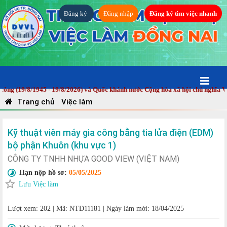
Đăng ký
Đăng nhập
Đăng ký tìm việc nhanh
19/8/1945 - 19/8/2026) và Quốc khánh nước Cộng hòa xã hội chủ nghĩa Việt 
Trang chủ
Việc làm
|
Kỹ thuật viên máy gia công bằng tia lửa điện (EDM)
bộ phận Khuôn (khu vực 1)
CÔNG TY TNHH NHỰA GOOD VIEW (VIỆT NAM)
Hạn nộp hồ sơ:
05/05/2025
Lưu Việc làm
Lượt xem: 202
|
Mã: NTD11181
|
Ngày làm mới: 18/04/2025