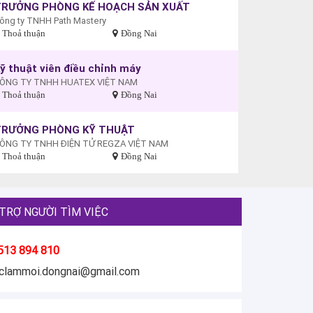
TRƯỞNG PHÒNG KẾ HOẠCH SẢN XUẤT
ông ty TNHH Path Mastery
Thoả thuận
Đồng Nai
ỹ thuật viên điều chỉnh máy
ÔNG TY TNHH HUATEX VIỆT NAM
Thoả thuận
Đồng Nai
TRƯỞNG PHÒNG KỸ THUẬT
ÔNG TY TNHH ĐIỆN TỬ REGZA VIỆT NAM
Thoả thuận
Đồng Nai
TRỢ NGƯỜI TÌM VIỆC
513 894 810
eclammoi.dongnai@gmail.com