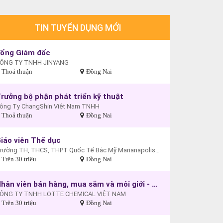
TIN TUYỂN DỤNG MỚI
ổng Giám đốc
ÔNG TY TNHH JINYANG
Thoả thuận
Đồng Nai
rưởng bộ phận phát triển kỹ thuật
ông Ty ChangShin Việt Nam TNHH
Thoả thuận
Đồng Nai
iáo viên Thể dục
Trường TH, THCS, THPT Quốc Tế Bắc Mỹ Marianapolis - Cơ sở Biên Hòa
Trên 30 triệu
Đồng Nai
Nhân viên bán hàng, mua sắm và môi giới - 332 (Nhân viên kinh doanh)
ÔNG TY TNHH LOTTE CHEMICAL VIỆT NAM
Trên 30 triệu
Đồng Nai