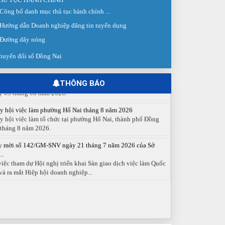
Công bố danh mục thủ tục hành chính ...
 giao dịch việc làm lần thứ 08 năm 2026: Hơn 4.300 cơ hội...
g ngày 03/8/2026, Trung tâm Dịch vụ việc làm Đồng Nai tổ
Hướng dẫn Doanh nghiệp đăng tin tuyển dụng
 Sàn giao dịch việc làm lần thứ 08...
Đường dây nóng
 cáo số 141/BC-TTDVVL của Trung tâm Dịch vụ việc làm
huyển đổi số Đồng Nai
g...
 cáo kết quả tổ chức Sàn giao dịch việc làm lần thứ 08/2026
y 03 tháng 08 năm 2026.
THÔNG BÁO
y hội việc làm phường Hố Nai tháng 8 năm 2026
y hội việc làm tổ chức tại phường Hố Nai, thành phố Đồng
 tháng 8 năm 2026.
y mời số 142/GM-SNV ngày 21 tháng 7 năm 2026 của Sở
..
việc tham dự Hội nghị triển khai Sàn giao dịch việc làm Quốc
và ra mắt Hiệp hội doanh nghiệp...