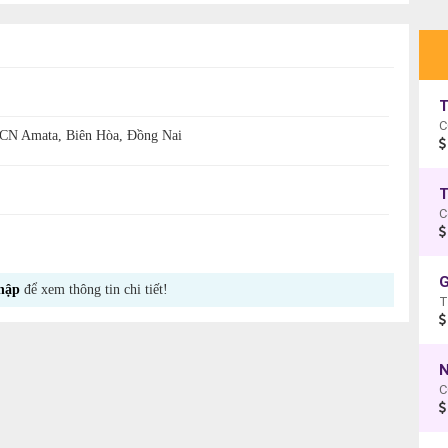
T
C
KCN Amata, Biên Hòa, Đồng Nai
T
C
G
hập
để xem thông tin chi tiết!
C