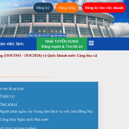
Đăng ký
Đăng nhập
Đăng ký tìm việc nhanh
NHÀ TUYỂN DỤNG
àn việc làm
Đăng tuyển & Tìm hồ sơ
 19/8/2026) và Quốc khánh nước Cộng hòa xã hội chủ nghĩa Việt Nam (2/9/194
in tức & sự kiện
Ở NỘI VỤ
ÔNG KHAI
Người phát ngôn của Trung tâm Dịch vụ việc làm Đồng Nai
Công khai Ngân sách Nhà nước
HỦ TỤC HÀNH CHÍNH