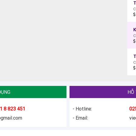
C
K
C
C
DỤNG
HỖ 
1 8 823 451
- Hotline:
02
@gmail.com
- Email:
vi