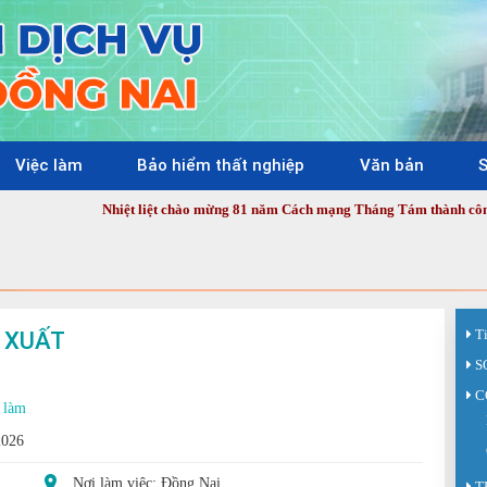
Việc làm
Bảo hiểm thất nghiệp
Văn bản
S
Nhiệt liệt chào mừng 81 năm Cách mạng Tháng Tám thành công (19/8/1945 -
N XUẤT
T
S
C
 làm
2026
Nơi làm việc: Đồng Nai
T