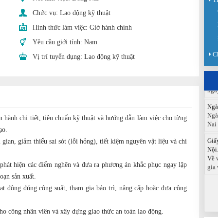
Chức vụ:
Lao động kỹ thuật
Sàn
Sán
Hình thức làm việc:
Giờ hành chính
chức
Yêu cầu giới tính:
Nam
Báo
C
Vị trí tuyển dụng:
Lao động kỹ thuật
Đồn
Báo
ngà
Ngà
Ngà
Nai
 hành chi tiết, tiêu chuẩn kỹ thuật và hướng dẫn làm việc cho từng
Giấ
ạo.
Nội.
 gian, giảm thiểu sai sót (lỗi hỏng), tiết kiệm nguyên vật liệu và chi
Về 
gia 
 phát hiện các điểm nghẽn và đưa ra phương án khắc phục ngay lập
oạn sản xuất.
 động đúng công suất, tham gia bảo trì, nâng cấp hoặc đưa công
o công nhân viên và xây dựng giao thức an toàn lao động.