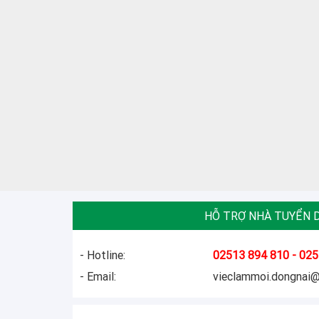
HỖ TRỢ NHÀ TUYỂN 
- Hotline:
02513 894 810 - 025
- Email:
vieclammoi.dongnai