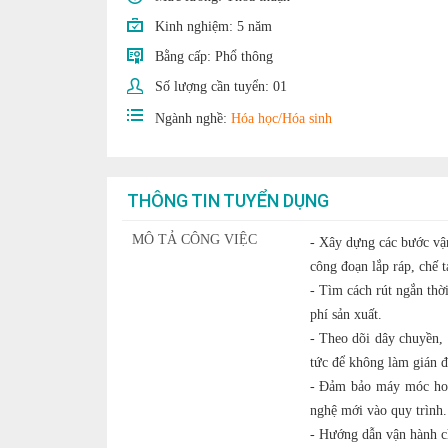
Kinh nghiệm:
5 năm
Bằng cấp:
Phổ thông
Số lượng cần tuyển:
01
Ngành nghề:
Hóa học/Hóa sinh
THÔNG TIN TUYỂN DỤNG
MÔ TẢ CÔNG VIỆC
- Xây dựng các bước vận
công đoạn lắp ráp, chế t
- Tìm cách rút ngắn thời
phí sản xuất.
- Theo dõi dây chuyền,
tức để không làm gián đ
- Đảm bảo máy móc hoạt
nghệ mới vào quy trình.
- Hướng dẫn vận hành ch