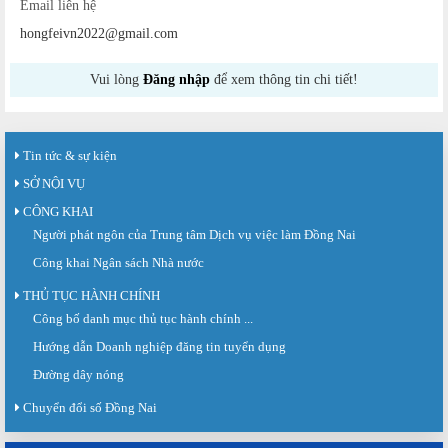
Email liên hệ
hongfeivn2022@gmail.com
Vui lòng
Đăng nhập
để xem thông tin chi tiết!
Tin tức & sự kiện
SỞ NỘI VỤ
CÔNG KHAI
Người phát ngôn của Trung tâm Dịch vụ việc làm Đồng Nai
Công khai Ngân sách Nhà nước
THỦ TỤC HÀNH CHÍNH
Công bố danh mục thủ tục hành chính ...
Sàn giao dịch việc làm lần thứ 08 năm 2026: Hơn 4.300 cơ hội...
Sáng ngày 03/8/2026, Trung tâm Dịch vụ việc làm Đồng Nai tổ chức Sàn giao
Hướng dẫn Doanh nghiệp đăng tin tuyển dụng
dịch việc làm lần thứ 08...
Đường dây nóng
Báo cáo số 141/BC-TTDVVL của Trung tâm Dịch vụ việc làm Đồng...
Chuyển đổi số Đồng Nai
Báo cáo kết quả tổ chức Sàn giao dịch việc làm lần thứ 08/2026 ngày 03
tháng 08 năm 2026.