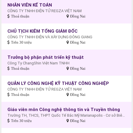
NHÂN VIÊN KẾ TOÁN
CÔNG TY TNHH ĐIỆN TỬ REGZA VIỆT NAM
Thoả thuận
Đồng Nai
CHỦ TỊCH KIÊM TỔNG GIÁM ĐỐC
CÔNG TY TNHH ĐIỆN VÀ XÂY DỰNG ĐÔNG GIANG
Trên 30 triệu
Đồng Nai
Trưởng bộ phận phát triển kỹ thuật
Công Ty ChangShin Việt Nam TNHH
Thoả thuận
Đồng Nai
QUẢN LÝ CÔNG NGHỆ KỸ THUẬT CÔNG NGHIỆP
CÔNG TY TNHH ĐIỆN TỬ REGZA VIỆT NAM
Thoả thuận
Đồng Nai
Giáo viên môn Công nghệ thông tin và Truyền thông
Trường TH, THCS, THPT Quốc Tế Bắc Mỹ Marianapolis - Cơ sở Biên Hòa
Trên 30 triệu
Đồng Nai