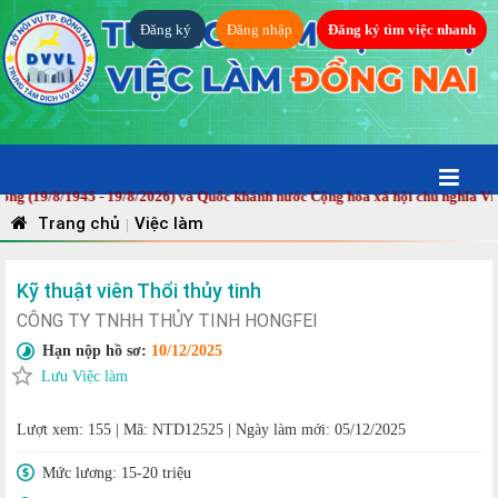
Đăng ký
Đăng nhập
Đăng ký tìm việc nhanh
9/8/1945 - 19/8/2026) và Quốc khánh nước Cộng hòa xã hội chủ nghĩa Việt N
Trang chủ
Việc làm
|
Kỹ thuật viên Thổi thủy tinh
CÔNG TY TNHH THỦY TINH HONGFEI
Hạn nộp hồ sơ:
10/12/2025
Lưu Việc làm
Lượt xem: 155
|
Mã: NTD12525
|
Ngày làm mới: 05/12/2025
Mức lương:
15-20 triệu