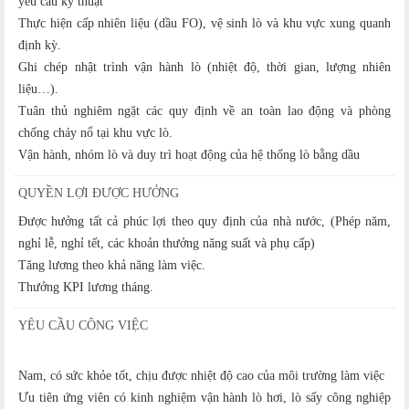
yêu cầu kỹ thuật
Thực hiện cấp nhiên liệu (dầu FO), vệ sinh lò và khu vực xung quanh
định kỳ.
Ghi chép nhật trình vận hành lò (nhiệt độ, thời gian, lượng nhiên
liệu…).
Tuân thủ nghiêm ngặt các quy định về an toàn lao động và phòng
chống cháy nổ tại khu vực lò.
Vận hành, nhóm lò và duy trì hoạt động của hệ thống lò bằng dầu
QUYỀN LỢI ĐƯỢC HƯỞNG
Được hưởng tất cả phúc lợi theo quy định của nhà nước, (Phép năm,
nghỉ lễ, nghỉ tết, các khoản thưởng năng suất và phụ cấp)
Tăng lương theo khả năng làm việc.
Thưởng KPI lương tháng.
YÊU CẦU CÔNG VIỆC
Nam, có sức khỏe tốt, chịu được nhiệt độ cao của môi trường làm việc
Ưu tiên ứng viên có kinh nghiệm vận hành lò hơi, lò sấy công nghiệp