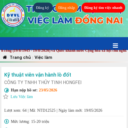
Đăng ký
Đăng nhập
Đăng ký tìm việc nhanh
g (19/8/1945 - 19/8/2026) và Quốc khánh nước Cộng hòa xã hội chủ nghĩa Việ
Trang chủ
Việc làm
|
Kỹ thuật viên vận hành lò đốt
CÔNG TY TNHH THỦY TINH HONGFEI
Hạn nộp hồ sơ:
23/05/2026
Lưu Việc làm
Lượt xem: 64
|
Mã: NTD12525
|
Ngày làm mới: 19/05/2026
Mức lương:
15-20 triệu