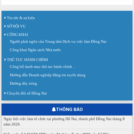
Tin tức & sự kiện
SỞ NỘI VỤ
CÔNG KHAI
Người phát ngôn của Trung tâm Dịch vụ việc làm Đồng Nai
Công khai Ngân sách Nhà nước
THỦ TỤC HÀNH CHÍNH
Công bố danh mục thủ tục hành chính ...
Sàn giao dịch việc làm lần thứ 08 năm 2026: Hơn 4.300 cơ hội...
Sáng ngày 03/8/2026, Trung tâm Dịch vụ việc làm Đồng Nai tổ chức Sàn giao
Hướng dẫn Doanh nghiệp đăng tin tuyển dụng
dịch việc làm lần thứ 08...
Đường dây nóng
Báo cáo số 141/BC-TTDVVL của Trung tâm Dịch vụ việc làm Đồng...
Chuyển đổi số Đồng Nai
Báo cáo kết quả tổ chức Sàn giao dịch việc làm lần thứ 08/2026 ngày 03
tháng 08 năm 2026.
THÔNG BÁO
Ngày hội việc làm phường Hố Nai tháng 8 năm 2026
Ngày hội việc làm tổ chức tại phường Hố Nai, thành phố Đồng Nai tháng 8
năm 2026.
Giấy mời số 142/GM-SNV ngày 21 tháng 7 năm 2026 của Sở Nội...