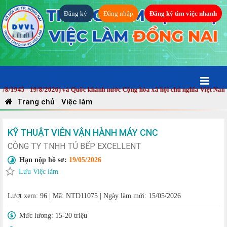
Đăng ký
Đăng nhập
Đăng ký tìm việc nhanh
45 - 19/8/2026) và Quốc khánh nước Cộng hòa xã hội chủ nghĩa Việt Nam (2/9
Trang chủ
Việc làm
|
KỸ THUẬT VIÊN VẬN HÀNH MÁY CNC
CÔNG TY TNHH TỦ BẾP EXCELLENT
Hạn nộp hồ sơ:
19/05/2026
Lưu Việc làm
Lượt xem: 96
|
Mã: NTD11075
|
Ngày làm mới: 15/05/2026
Mức lương:
15-20 triệu