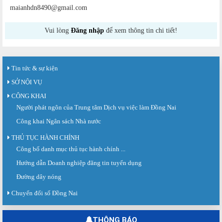
maianhdn8490@gmail.com
Vui lòng
Đăng nhập
để xem thông tin chi tiết!
Tin tức & sự kiện
SỞ NỘI VỤ
CÔNG KHAI
Người phát ngôn của Trung tâm Dịch vụ việc làm Đồng Nai
Công khai Ngân sách Nhà nước
THỦ TỤC HÀNH CHÍNH
Công bố danh mục thủ tục hành chính ...
Sàn giao dịch việc làm lần thứ 08 năm 2026: Hơn 4.300 cơ hội...
Sáng ngày 03/8/2026, Trung tâm Dịch vụ việc làm Đồng Nai tổ chức Sàn giao
Hướng dẫn Doanh nghiệp đăng tin tuyển dụng
dịch việc làm lần thứ 08...
Đường dây nóng
Báo cáo số 141/BC-TTDVVL của Trung tâm Dịch vụ việc làm Đồng...
Chuyển đổi số Đồng Nai
Báo cáo kết quả tổ chức Sàn giao dịch việc làm lần thứ 08/2026 ngày 03
tháng 08 năm 2026.
THÔNG BÁO
Ngày hội việc làm phường Hố Nai tháng 8 năm 2026