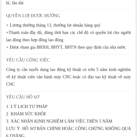
bỉ, lâu dài.
QUYỀN LỢI ĐƯỢC HƯỞNG
+ Lương thưởng tháng 13, thưởng lợi nhuận hàng quý.
+Thanh toán đầy đủ, đúng thời hạn các chế độ và quyền lợi cho người
lao động theo hợp đồng lao động
+ Được tham gia BHXH, BHYT, BHTN theo quy định của nhà nước.
YÊU CẦU CÔNG VIỆC
Công ty cần tuyển dụng lao động kỹ thuật có trên 5 năm kinh nghiệm
về kỹ thuật viên vận hành máy CNC hoặc có đào tạo kỹ thuật về máy
CNC
YÊU CẦU HỒ SƠ
1. LÝ LỊCH TƯ PHÁP
2. KHÁM SỨC KHỎE
3. XÁC NHẬN KINH NGHIỆM LÀM VIỆC TRÊN 5 NĂM
LƯU Ý: HỒ SƠ BẢN CHÍNH HOẶC CÔNG CHỨNG KHÔNG QUÁ
6 THÁNG