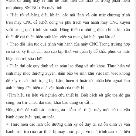
+Biết sử dụng máy vi tính để thực hiện các thao tác trong phần mềm
mô phỏng SSCNC trên máy tính
+ Hiểu rõ về bảng điều khiển, các mã lệnh và cấu trúc chương trình
trên máy CNC để Khởi động và phụ trách vận hành máy CNC xuyên
suốt trong quá trình sản xuất. Đồng thời có những điều chỉnh khi cần
thiết để cải thiện hiệu suất làm việc và mang lại hiệu quả lâu dài
+ Theo dõi liên tục quá trình vận hành của máy CNC Trong trường hợp
có sự cố kỹ thuật cần báo cáo kịp thời với quản lý để khắc phục và thực
hiện bảo trì, sửa chữa .
+ Tuân thủ các quy định về an toàn lao động và sức khỏe. Thực hiện vệ
sinh máy móc thường xuyên, đảm bảo vệ sinh khu vực làm việc không
để xảy ra các tình trạng bụi bặm, hoen rỉ hoặc tác nhân bên ngoài làm
ảnh hưởng đến hiệu quả vận hành của thiết bị.
+Tìm hiểu tài liệu và nghiên cứu thiết bị, Biết cách sét gốc tọa độ gia
công, bù trừ chiều dài dao, khai báo dụng cụ cắt,…
Đồng thời đề xuất các phương án nhằm cải thiện máy móc có thể vận
hành được hiệu quả, an toàn.
+ Thực hiện các lịch bảo dưỡng định kỳ để duy trì sự ổn định và vận
hành trơn tru của các thiết bị máy móc, phục vụ quá trình sản xuất bền