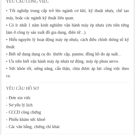
YÊU CẦU CÔNG VIỆC
• Tốt nghiệp trung cấp trở lên ngành cơ khí, kỹ thuật nhựa, chế tạo
máy, hoặc các ngành kỹ thuật liên quan.
• Có ít nhất 1 năm kinh nghiệm vận hành máy ép nhựa (ưu tiên từng
làm ở công ty sản xuất đồ gia dụng, điện tử...).
• Hiểu nguyên lý hoạt động máy ép nhựa, cách điều chỉnh thông số kỹ
thuật.
• Biết sử dụng dụng cụ đo: thước cặp, panme, đồng hồ đo áp suất...
• Ưu tiên biết vận hành máy ép nhựa tự động, máy ép phun servo.
• Sức khỏe tốt, siêng năng, cẩn thận, chịu được áp lực công việc theo
ca.
YÊU CẦU HỒ SƠ
- Đơn xin việc
- Sơ yếu lý lịch
- CCCD công chứng
- Phiếu khám sức khoẻ
- Các văn bằng, chứng chỉ khác