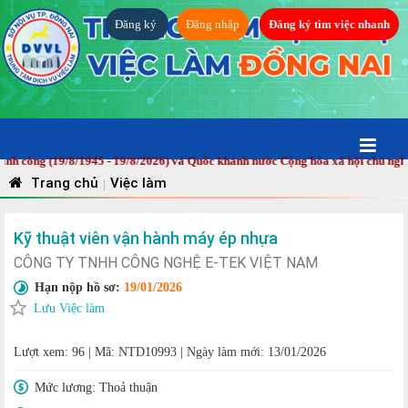
Đăng ký
Đăng nhập
Đăng ký tìm việc nhanh
 (19/8/1945 - 19/8/2026) và Quốc khánh nước Cộng hòa xã hội chủ nghĩa Việ
Trang chủ
Việc làm
|
Kỹ thuật viên vận hành máy ép nhựa
CÔNG TY TNHH CÔNG NGHỆ E-TEK VIỆT NAM
Hạn nộp hồ sơ:
19/01/2026
Lưu Việc làm
Lượt xem: 96
|
Mã: NTD10993
|
Ngày làm mới: 13/01/2026
Mức lương:
Thoả thuận