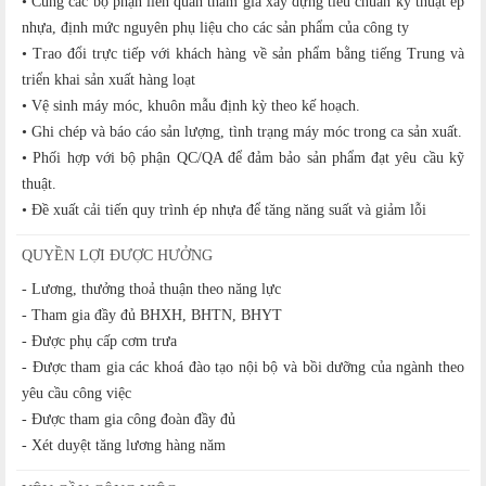
• Cùng các bộ phận liên quan tham gia xây dựng tiêu chuẩn kỹ thuật ép
nhựa, định mức nguyên phụ liệu cho các sản phẩm của công ty
• Trao đổi trực tiếp với khách hàng về sản phẩm bằng tiếng Trung và
triển khai sản xuất hàng loạt
• Vệ sinh máy móc, khuôn mẫu định kỳ theo kế hoạch.
• Ghi chép và báo cáo sản lượng, tình trạng máy móc trong ca sản xuất.
• Phối hợp với bộ phận QC/QA để đảm bảo sản phẩm đạt yêu cầu kỹ
thuật.
• Đề xuất cải tiến quy trình ép nhựa để tăng năng suất và giảm lỗi
QUYỀN LỢI ĐƯỢC HƯỞNG
- Lương, thưởng thoả thuận theo năng lực
- Tham gia đầy đủ BHXH, BHTN, BHYT
- Được phụ cấp cơm trưa
- Được tham gia các khoá đào tạo nội bộ và bồi dưỡng của ngành theo
yêu cầu công việc
- Được tham gia công đoàn đầy đủ
- Xét duyệt tăng lương hàng năm