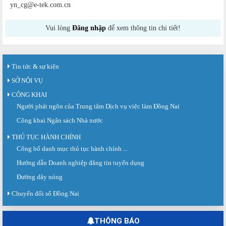
yn_cg@e-tek.com.cn
Vui lòng
Đăng nhập
để xem thông tin chi tiết!
Tin tức & sự kiện
SỞ NỘI VỤ
CÔNG KHAI
Người phát ngôn của Trung tâm Dịch vụ việc làm Đồng Nai
Công khai Ngân sách Nhà nước
THỦ TỤC HÀNH CHÍNH
Công bố danh mục thủ tục hành chính ...
Sàn giao dịch việc làm lần thứ 08 năm 2026: Hơn 4.300 cơ hội...
Sáng ngày 03/8/2026, Trung tâm Dịch vụ việc làm Đồng Nai tổ chức Sàn giao
Hướng dẫn Doanh nghiệp đăng tin tuyển dụng
dịch việc làm lần thứ 08...
Đường dây nóng
Báo cáo số 141/BC-TTDVVL của Trung tâm Dịch vụ việc làm Đồng...
Báo cáo kết quả tổ chức Sàn giao dịch việc làm lần thứ 08/2026 ngày 03
Chuyển đổi số Đồng Nai
tháng 08 năm 2026.
Ngày hội việc làm phường Hố Nai tháng 8 năm 2026
THÔNG BÁO