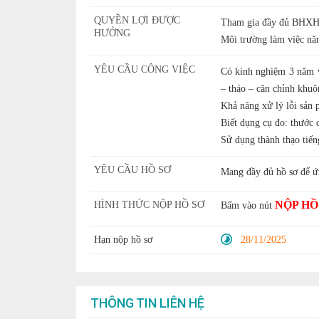
QUYỀN LỢI ĐƯỢC
Tham gia đầy đủ BHXH,
HƯỞNG
Môi trường làm việc năn
YÊU CẦU CÔNG VIỆC
Có kinh nghiệm 3 năm vậ
– tháo – căn chỉnh khuôn
Khả năng xử lý lỗi sản p
Biết dụng cụ đo: thước
Sử dụng thành thạo tiế
YÊU CẦU HỒ SƠ
Mang đầy đủ hồ sơ để ứ
NỘP HỒ
HÌNH THỨC NỘP HỒ SƠ
Bấm vào nút
Hạn nộp hồ sơ
28/11/2025
THÔNG TIN LIÊN HỆ