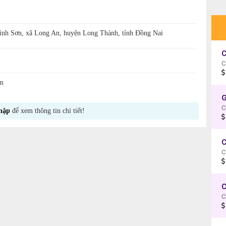
nh Sơn, xã Long An, huyện Long Thành, tỉnh Đồng Nai
C
C
m
C
hập
để xem thông tin chi tiết!
C
C
C
C