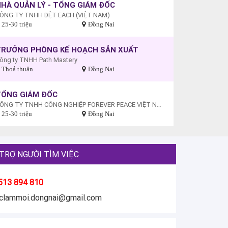
HÀ QUẢN LÝ - TỔNG GIÁM ĐỐC
ÔNG TY TNHH DỆT EACH (VIỆT NAM)
25-30 triệu
Đồng Nai
TRƯỞNG PHÒNG KẾ HOẠCH SẢN XUẤT
ông ty TNHH Path Mastery
Thoả thuận
Đồng Nai
TỔNG GIÁM ĐỐC
CÔNG TY TNHH CÔNG NGHIỆP FOREVER PEACE VIỆT NAM
25-30 triệu
Đồng Nai
TRỢ NGƯỜI TÌM VIỆC
513 894 810
eclammoi.dongnai@gmail.com