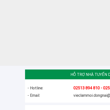
HỖ TRỢ NHÀ TUYỂN 
- Hotline:
02513 894 810 - 025
- Email:
vieclammoi.dongnai