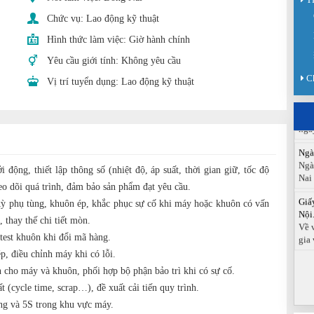
Chức vụ:
Lao động kỹ thuật
Sàn
Sán
Hình thức làm việc:
Giờ hành chính
chức
Yêu cầu giới tính:
Không yêu cầu
Báo
C
Vị trí tuyển dụng:
Lao động kỹ thuật
Đồn
Báo
ngà
Ngà
Ngà
Nai
động, thiết lập thông số (nhiệt độ, áp suất, thời gian giữ, tốc độ
Giấ
heo dõi quá trình, đảm bảo sản phẩm đạt yêu cầu.
Nội.
kỳ phụ tùng, khuôn ép, khắc phục sự cố khi máy hoặc khuôn có vấn
Về 
, thay thế chi tiết mòn.
gia 
test khuôn khi đổi mã hàng.
p, điều chỉnh máy khi có lỗi.
n cho máy và khuôn, phối hợp bộ phận bảo trì khi có sự cố.
t (cycle time, scrap…), đề xuất cải tiến quy trình.
ng và 5S trong khu vực máy.