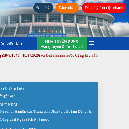
Đăng ký
Đăng nhập
Đăng ký tìm việc nhanh
NHÀ TUYỂN DỤNG
àn việc làm
Đăng tuyển & Tìm hồ sơ
 19/8/2026) và Quốc khánh nước Cộng hòa xã hội chủ nghĩa Việt Nam (2/9/19
in tức & sự kiện
Ở NỘI VỤ
ÔNG KHAI
Người phát ngôn của Trung tâm Dịch vụ việc làm Đồng Nai
Công khai Ngân sách Nhà nước
HỦ TỤC HÀNH CHÍNH