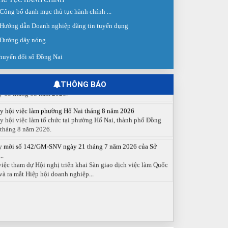
Công bố danh mục thủ tục hành chính ...
 giao dịch việc làm lần thứ 08 năm 2026: Hơn 4.300 cơ hội...
Hướng dẫn Doanh nghiệp đăng tin tuyển dụng
g ngày 03/8/2026, Trung tâm Dịch vụ việc làm Đồng Nai tổ
 Sàn giao dịch việc làm lần thứ 08...
Đường dây nóng
 cáo số 141/BC-TTDVVL của Trung tâm Dịch vụ việc làm
huyển đổi số Đồng Nai
g...
 cáo kết quả tổ chức Sàn giao dịch việc làm lần thứ 08/2026
y 03 tháng 08 năm 2026.
THÔNG BÁO
y hội việc làm phường Hố Nai tháng 8 năm 2026
y hội việc làm tổ chức tại phường Hố Nai, thành phố Đồng
 tháng 8 năm 2026.
y mời số 142/GM-SNV ngày 21 tháng 7 năm 2026 của Sở
..
việc tham dự Hội nghị triển khai Sàn giao dịch việc làm Quốc
và ra mắt Hiệp hội doanh nghiệp...