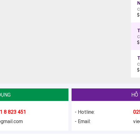
N
C
C
DỤNG
HỖ 
1 8 823 451
- Hotline:
02
@gmail.com
- Email:
vi