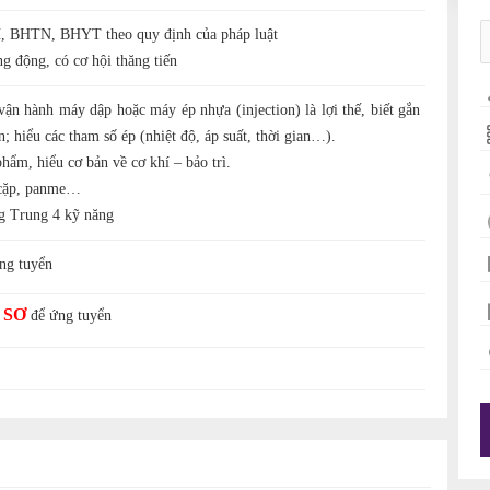
 BHTN, BHYT theo quy định của pháp luật
g động, có cơ hội thăng tiến
n hành máy dập hoặc máy ép nhựa (injection) là lợi thế, biết gắn
; hiểu các tham số ép (nhiệt độ, áp suất, thời gian…).
hẩm, hiểu cơ bản về cơ khí – bảo trì.
 cặp, panme…
ng Trung 4 kỹ năng
ng tuyển
 SƠ
để ứng tuyển