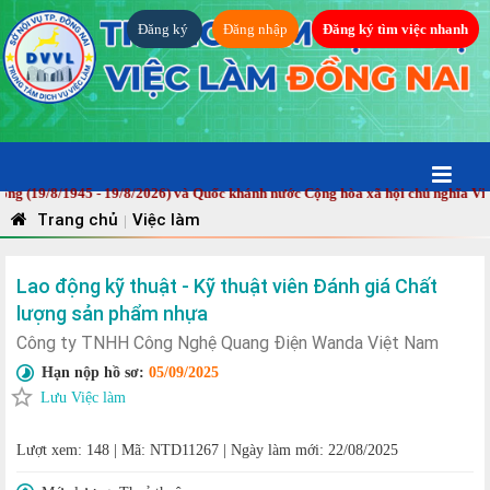
Đăng ký
Đăng nhập
Đăng ký tìm việc nhanh
19/8/1945 - 19/8/2026) và Quốc khánh nước Cộng hòa xã hội chủ nghĩa Việt 
Trang chủ
Việc làm
|
Lao động kỹ thuật - Kỹ thuật viên Đánh giá Chất
lượng sản phẩm nhựa
Công ty TNHH Công Nghệ Quang Điện Wanda Việt Nam
Hạn nộp hồ sơ:
05/09/2025
Lưu Việc làm
Lượt xem: 148
|
Mã: NTD11267
|
Ngày làm mới: 22/08/2025