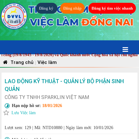
Đăng ký
Đăng nhập
Đăng ký tìm việc nhanh
 (19/8/1945 - 19/8/2026) và Quốc khánh nước Cộng hòa xã hội chủ nghĩa Việt
Trang chủ
Việc làm
|
LAO ĐỘNG KỸ THUẬT - QUẢN LÝ BỘ PHẬN SINH
QUẢN
CÔNG TY TNHH SPARKLIN VIỆT NAM
Hạn nộp hồ sơ:
18/01/2026
Lưu Việc làm
Lượt xem: 129
|
Mã: NTD10880
|
Ngày làm mới: 10/01/2026