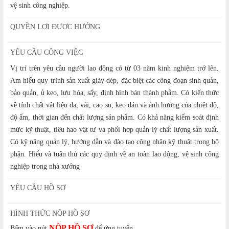
vệ sinh công nghiệp.
QUYỀN LỢI ĐƯỢC HƯỞNG
YÊU CẦU CÔNG VIỆC
Vị trí trên yêu cầu người lao động có từ 03 năm kinh nghiệm trở lên.
Am hiểu quy trình sản xuất giày dép, đặc biệt các công đoạn sinh quản,
bảo quản, ủ keo, lưu hóa, sấy, định hình bán thành phẩm. Có kiến thức
về tính chất vật liệu da, vải, cao su, keo dán và ảnh hưởng của nhiệt độ,
độ ẩm, thời gian đến chất lượng sản phẩm. Có khả năng kiểm soát định
mức kỹ thuật, tiêu hao vật tư và phối hợp quản lý chất lượng sản xuất.
Có kỹ năng quản lý, hướng dẫn và đào tạo công nhân kỹ thuật trong bộ
phận. Hiểu và tuân thủ các quy định về an toàn lao động, vệ sinh công
nghiệp trong nhà xưởng
YÊU CẦU HỒ SƠ
HÌNH THỨC NỘP HỒ SƠ
NỘP HỒ SƠ
Bấm vào nút
để ứng tuyển