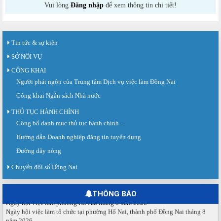
Vui lòng
Đăng nhập
để xem thông tin chi tiết!
Tin tức & sự kiện
SỞ NỘI VỤ
CÔNG KHAI
Người phát ngôn của Trung tâm Dịch vụ việc làm Đồng Nai
Công khai Ngân sách Nhà nước
THỦ TỤC HÀNH CHÍNH
Công bố danh mục thủ tục hành chính ...
Sàn giao dịch việc làm lần thứ 08 năm 2026: Hơn 4.300 cơ hội...
Hướng dẫn Doanh nghiệp đăng tin tuyển dụng
Sáng ngày 03/8/2026, Trung tâm Dịch vụ việc làm Đồng Nai tổ chức Sàn giao
dịch việc làm lần thứ 08...
Đường dây nóng
Báo cáo số 141/BC-TTDVVL của Trung tâm Dịch vụ việc làm Đồng...
Chuyển đổi số Đồng Nai
Báo cáo kết quả tổ chức Sàn giao dịch việc làm lần thứ 08/2026 ngày 03
tháng 08 năm 2026.
THÔNG BÁO
Ngày hội việc làm phường Hố Nai tháng 8 năm 2026
Ngày hội việc làm tổ chức tại phường Hố Nai, thành phố Đồng Nai tháng 8
năm 2026.