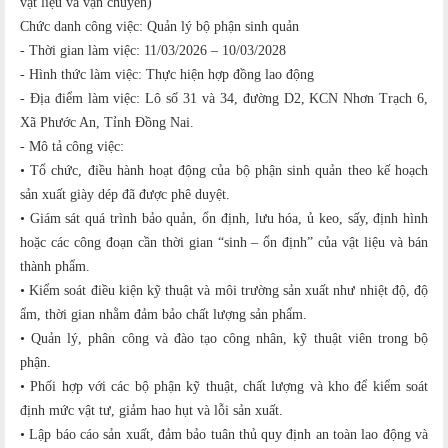
vật liệu và vận chuyển)
Chức danh công việc: Quản lý bộ phận sinh quản
- Thời gian làm việc: 11/03/2026 – 10/03/2028
- Hình thức làm việc: Thực hiện hợp đồng lao động
- Địa điểm làm việc: Lô số 31 và 34, đường D2, KCN Nhơn Trạch 6,
Xã Phước An, Tỉnh Đồng Nai.
- Mô tả công việc:
• Tổ chức, điều hành hoạt động của bộ phận sinh quản theo kế hoạch
sản xuất giày dép đã được phê duyệt.
• Giám sát quá trình bảo quản, ổn định, lưu hóa, ủ keo, sấy, định hình
hoặc các công đoạn cần thời gian “sinh – ổn định” của vật liệu và bán
thành phẩm.
• Kiểm soát điều kiện kỹ thuật và môi trường sản xuất như nhiệt độ, độ
ẩm, thời gian nhằm đảm bảo chất lượng sản phẩm.
• Quản lý, phân công và đào tạo công nhân, kỹ thuật viên trong bộ
phận.
• Phối hợp với các bộ phận kỹ thuật, chất lượng và kho để kiểm soát
định mức vật tư, giảm hao hụt và lỗi sản xuất.
• Lập báo cáo sản xuất, đảm bảo tuân thủ quy định an toàn lao động và