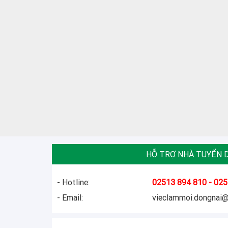
HỖ TRỢ NHÀ TUYỂN 
- Hotline:
02513 894 810 - 025
- Email:
vieclammoi.dongnai