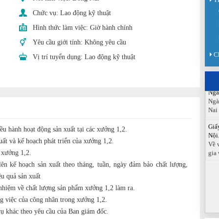
Sàn
Chức vụ:
Lao động kỹ thuật
Sán
chức
Hình thức làm việc:
Giờ hành chính
Báo
Yêu cầu giới tính:
Không yêu cầu
Đồn
C
Báo
Vị trí tuyển dụng:
Lao động kỹ thuật
ngà
Ngà
Ngà
Nai
Giấ
Nội.
ều hành hoạt động sản xuất tại các xưởng 1,2.
Về 
uất và kế hoạch phát triển của xưởng 1,2.
gia 
 xưởng 1,2.
lên kế hoạch sản xuất theo tháng, tuần, ngày đảm bảo chất lượng,
ệu quả sản xuất
 nhiệm về chất lượng sản phẩm xưởng 1,2 làm ra.
ng việc của công nhân trong xưởng 1,2.
ụ khác theo yêu cầu của Ban giám đốc.