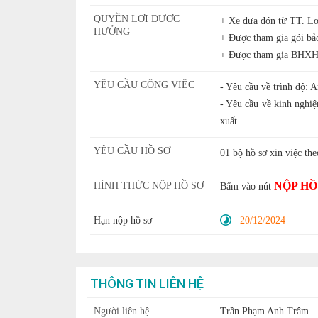
QUYỀN LỢI ĐƯỢC
+ Xe đưa đón từ TT. Lo
HƯỞNG
+ Được tham gia gói bảo
+ Được tham gia BHXH t
YÊU CẦU CÔNG VIỆC
- Yêu cầu về trình độ: 
- Yêu cầu về kinh nghi
xuất.
YÊU CẦU HỒ SƠ
01 bộ hồ sơ xin việc th
NỘP HỒ
HÌNH THỨC NỘP HỒ SƠ
Bấm vào nút
Hạn nộp hồ sơ
20/12/2024
THÔNG TIN LIÊN HỆ
Người liên hệ
Trần Phạm Anh Trâm