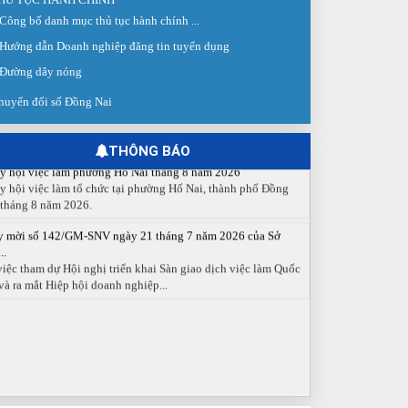
 giao dịch việc làm lần thứ 08 năm 2026: Hơn 4.300 cơ hội...
Công bố danh mục thủ tục hành chính ...
g ngày 03/8/2026, Trung tâm Dịch vụ việc làm Đồng Nai tổ
 Sàn giao dịch việc làm lần thứ 08...
Hướng dẫn Doanh nghiệp đăng tin tuyển dụng
Đường dây nóng
 cáo số 141/BC-TTDVVL của Trung tâm Dịch vụ việc làm
g...
huyển đổi số Đồng Nai
 cáo kết quả tổ chức Sàn giao dịch việc làm lần thứ 08/2026
y 03 tháng 08 năm 2026.
THÔNG BÁO
y hội việc làm phường Hố Nai tháng 8 năm 2026
y hội việc làm tổ chức tại phường Hố Nai, thành phố Đồng
 tháng 8 năm 2026.
y mời số 142/GM-SNV ngày 21 tháng 7 năm 2026 của Sở
..
việc tham dự Hội nghị triển khai Sàn giao dịch việc làm Quốc
và ra mắt Hiệp hội doanh nghiệp...