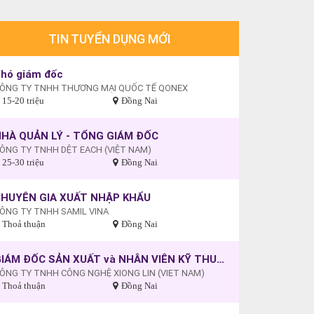
TIN TUYỂN DỤNG MỚI
hó giám đốc
ÔNG TY TNHH THƯƠNG MẠI QUỐC TẾ QONEX
15-20 triệu
Đồng Nai
HÀ QUẢN LÝ - TỔNG GIÁM ĐỐC
ÔNG TY TNHH DỆT EACH (VIỆT NAM)
25-30 triệu
Đồng Nai
HUYÊN GIA XUẤT NHẬP KHẨU
ÔNG TY TNHH SAMIL VINA
Thoả thuận
Đồng Nai
GIÁM ĐỐC SẢN XUẤT và NHÂN VIÊN KỸ THUẬT
ÔNG TY TNHH CÔNG NGHỆ XIONG LIN (VIET NAM)
Thoả thuận
Đồng Nai