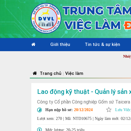
Giới thiệu
Tin tức & sự kiện
Nhiệt liệt chà
Trang chủ
Việc làm
|
Lao động kỹ thuật - Quản lý sản 
Công ty Cổ phần Công nghiệp Gốm sứ Taicera
Hạn nộp hồ sơ:
20/12/2024
Lưu Việc
Lượt xem: 270
|
Mã: NTD10675
|
Ngày làm mới: 02/12
Mức lương:
20-25 triệu