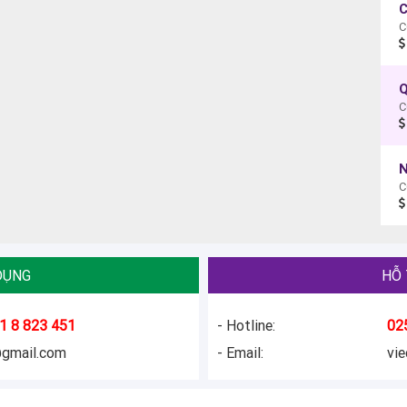
C
C
Q
C
N
C
DỤNG
HỖ 
1 8 823 451
- Hotline:
02
@gmail.com
- Email:
vi