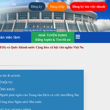
Đăng ký
Đăng nhập
Đăng ký tìm việc nhanh
NHÀ TUYỂN DỤNG
àn việc làm
Đăng tuyển & Tìm hồ sơ
ốc khánh nước Cộng hòa xã hội chủ nghĩa Việt Nam (2/9/1945 - 2/9/2026)! |
in tức & sự kiện
Ở NỘI VỤ
ÔNG KHAI
Người phát ngôn của Trung tâm Dịch vụ việc làm Đồng Nai
Công khai Ngân sách Nhà nước
HỦ TỤC HÀNH CHÍNH