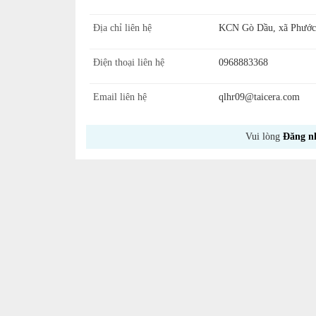
Địa chỉ liên hệ
KCN Gò Dầu, xã Phước 
Điện thoại liên hệ
0968883368
Email liên hệ
qlhr09@taicera.com
Vui lòng
Đăng n