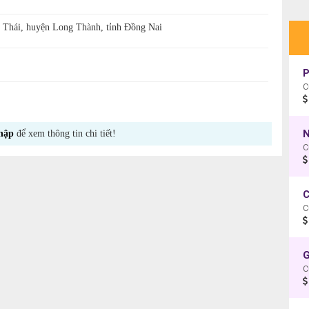
Thái, huyện Long Thành, tỉnh Đồng Nai
P
C
N
hập
để xem thông tin chi tiết!
C
C
C
C