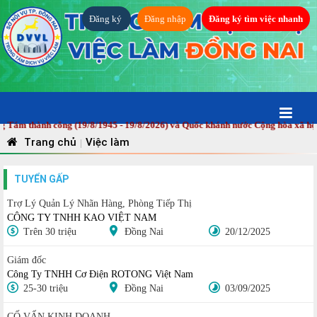
Đăng ký
Đăng nhập
Đăng ký tìm việc nhanh
 thành công (19/8/1945 - 19/8/2026) và Quốc khánh nước Cộng hòa xã hội chủ
Trang chủ
Việc làm
|
TUYỂN GẤP
Trợ Lý Quản Lý Nhãn Hàng, Phòng Tiếp Thị
CÔNG TY TNHH KAO VIỆT NAM
Trên 30 triệu
Đồng Nai
20/12/2025
Giám đốc
Công Ty TNHH Cơ Điện ROTONG Việt Nam
25-30 triệu
Đồng Nai
03/09/2025
CỐ VẤN KINH DOANH