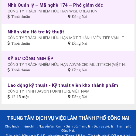
Nhà Quản lý – Mã nghề 174 – Phó giám đốc
CÔNG TY TRÁCH NHIỆM HỮU HẠN WISE CREATION
Thoả thuận
Đồng Nai
Nhân viên Hỗ trợ kỹ thuật
CÔNG TY TRÁCH NHIỆM HỮU HẠN MỘT THÀNH VIÊN TIẾP VẬN - THƯƠNG MẠI - DU LỊCH XUYÊN THÁI BÌNH DƯƠNG
Thoả thuận
Đồng Nai
KỸ SƯ CÔNG NGHIỆP
CÔNG TY TRÁCH NHIỆM HỮU HẠN ADVANCED MULTITECH (VIỆT NAM)
Thoả thuận
Đồng Nai
Lao động kỹ thuật - Kỹ thuật viên kho thành phẩm
CÔNG TY TNHH JASON FURNITURE VIỆT NAM
12-15 triệu
Đồng Nai
TRUNG TÂM DỊCH VỤ VIỆC LÀM THÀNH PHỐ ĐỒNG NAI
Chịu trách nhiệm chính: Nguyễn Văn Cảnh - Giám đốc Trung tâm Dịch vụ việc làm Thành phố
Đồng Nai.