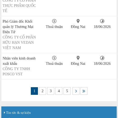
CÔNG TY CỔ PHẦN
THỰC PHẨM QUỐC
TẾ
Phó Giám đốc Khối
quản lý Thương Mại
Thoả thuận
Đồng Nai
18/06/2026
Điện Tử
CÔNG TY CỔ PHẦN
HỮU HẠN VEDAN
VIỆT NAM
Nhân viên kinh doanh
xuất khẩu
Thoả thuận
Đồng Nai
18/06/2026
CÔNG TY TNHH
POSCO VST
1
2
3
4
5
Tin tức & sự kiện