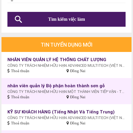
TIN TUYỂN DỤNG MỚI
NHÂN VIÊN QUẢN LÝ HỆ THỐNG CHẤT LƯỢNG
CÔNG TY TRÁCH NHIỆM HỮU HẠN ADVANCED MULTITECH (VIỆT NAM)
Thoả thuận
Đồng Nai
nhân viên quản lý Bộ phận hoàn thành sơn gỗ
CÔNG TY TRÁCH NHIỆM HỮU HẠN MỘT THÀNH VIÊN TIẾP VẬN - THƯƠNG MẠI - DU LỊCH XUYÊN THÁI BÌNH DƯƠNG
Thoả thuận
Đồng Nai
KỸ SƯ KHÁCH HÀNG (Tiếng Nhật Và Tiếng Trung)
CÔNG TY TRÁCH NHIỆM HỮU HẠN ADVANCED MULTITECH (VIỆT NAM)
Thoả thuận
Đồng Nai