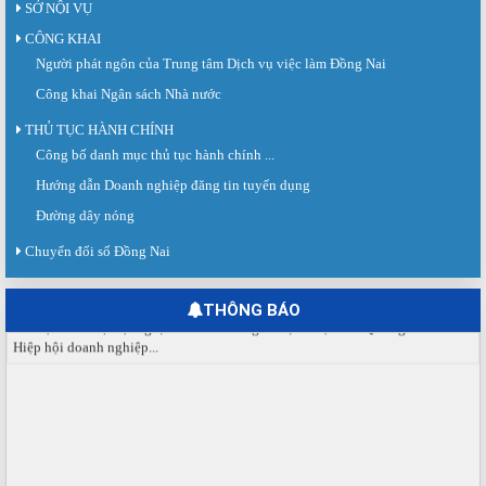
SỞ NỘI VỤ
CÔNG KHAI
Người phát ngôn của Trung tâm Dịch vụ việc làm Đồng Nai
Công khai Ngân sách Nhà nước
THỦ TỤC HÀNH CHÍNH
Công bố danh mục thủ tục hành chính ...
Hướng dẫn Doanh nghiệp đăng tin tuyển dụng
Đường dây nóng
Chuyển đổi số Đồng Nai
THÔNG BÁO
Sàn giao dịch việc làm lần thứ 08 năm 2026: Hơn 4.300 cơ hội...
Sáng ngày 03/8/2026, Trung tâm Dịch vụ việc làm Đồng Nai tổ chức Sàn giao
dịch việc làm lần thứ 08...
Báo cáo số 141/BC-TTDVVL của Trung tâm Dịch vụ việc làm Đồng...
Báo cáo kết quả tổ chức Sàn giao dịch việc làm lần thứ 08/2026 ngày 03
tháng 08 năm 2026.