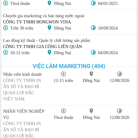
Thoả thuận
Đồng Nai
04/01/2025
Chuyên gia marketing và bán hàng nước ngoài
CÔNG TY TNHH HONGWON VINA
Trên 30 triệu
Đồng Nai
10/09/2024
Lao động kỹ thuật - Quản lý chất lương sản phẩm
CÔNG TY TNHH GIA CÔNG LIÊN QUÂN
10-12 triệu
Đồng Nai
04/09/2024
VIỆC LÀM MARKETING (404)
Nhân viên kinh doanh
CÔNG TY TNHH IN
12-15 triệu
Đồng Nai
12/08/2026
ẤN SỐ VÀ BAO BÌ
QUAN LỢI ĐẮC
VIỆT NAM
NHÂN VIÊN NGHIỆP
VỤ
Thoả thuận
Đồng Nai
12/08/2026
CÔNG TY TNHH IN
ẤN SỐ VÀ BAO BÌ
QUAN LỢI ĐẮC