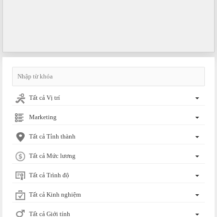
Ngày hội việc làm phường Hố Nai tháng 8 năm 2026
Ngày hội việc làm tổ chức tại phường Hố Nai, thành phố Đồng Nai tháng 8
năm 2026.
Giấy mời số 142/GM-SNV ngày 21 tháng 7 năm 2026 của Sở Nội...
Về việc tham dự Hội nghị triển khai Sàn giao dịch việc làm Quốc gia và ra mắt
Hiệp hội doanh nghiệp...
Tất cả Vị trí
Marketing
Tất cả Tỉnh thành
Tất cả Mức lương
Tất cả Trình độ
Tất cả Kinh nghiệm
Tất cả Giới tính