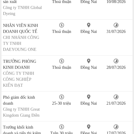
sản xuất
Thoả thuận
Đồng Nai
10/08/2026
Công ty TNHH Global
Dyeing
NHÂN VIÊN KINH
DOANH QUỐC TẾ
Thoả thuận
Đồng Nai
31/07/2026
CHI NHÁNH CÔNG
TY TNHH
DAEYOUNG ONE
TRƯỞNG PHÒNG
KINH DOANH
Thoả thuận
Đồng Nai
28/07/2026
CÔNG TY TNHH
CÔNG NGHIỆP
KIẾN ĐẠT
Phó giám đốc kinh
doanh
25-30 triệu
Đồng Nai
21/07/2026
Công ty TNHH Great
Kingdom Giang Điền
Trưởng khối kinh
doanh và tiếp thị kiêm
Trên 30 triệu
Đồng Nai
17/07/2026