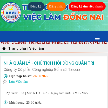
Đăng ký
Đăng nhập
Đăng ký tìm việc nhanh
45 - 2/9/2026)! | SĐT: 0251.8823 448 (HC-KT)- 8823 452 (TV-GTVL)- 8823 45
Trang chủ
Việc làm
|
NHÀ QUẢN LÝ - CHỦ TỊCH HỘI ĐỒNG QUẢN TRỊ
Công ty Cổ phần Công nghiệp Gốm sứ Taicera
Hạn nộp hồ sơ:
29/10/2025
Lưu Việc làm
Lượt xem: 162
|
Mã: NTD10675
|
Ngày làm mới: 22/10/2025
Mức lương:
25-30 triệu