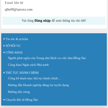
Email liên hệ
qlhr09@taicera.com
Vui lòng
Đăng nhập
để xem thông tin chi tiết!
Tin tức & sự kiện
SỞ NỘI VỤ
CÔNG KHAI
Người phát ngôn của Trung tâm Dịch vụ việc làm Đồng Nai
Công khai Ngân sách Nhà nước
THỦ TỤC HÀNH CHÍNH
Sàn giao dịch việc làm lần thứ 08 năm 2026: Hơn 4.300 cơ hội...
Sáng ngày 03/8/2026, Trung tâm Dịch vụ việc làm Đồng Nai tổ chức Sàn giao
Công bố danh mục thủ tục hành chính ...
dịch việc làm lần thứ 08...
Hướng dẫn Doanh nghiệp đăng tin tuyển dụng
Báo cáo số 141/BC-TTDVVL của Trung tâm Dịch vụ việc làm Đồng...
Đường dây nóng
Báo cáo kết quả tổ chức Sàn giao dịch việc làm lần thứ 08/2026 ngày 03
tháng 08 năm 2026.
Chuyển đổi số Đồng Nai
Ngày hội việc làm phường Hố Nai tháng 8 năm 2026