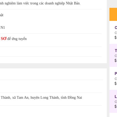
inh nghiệm làm việc trong các doanh nghiệp Nhật Bản.
hật
C
 N1
C
 SƠ
để ứng tuyển
T
C
C
L
Thành, xã Tam An, huyện Long Thành, tỉnh Đồng Nai
C