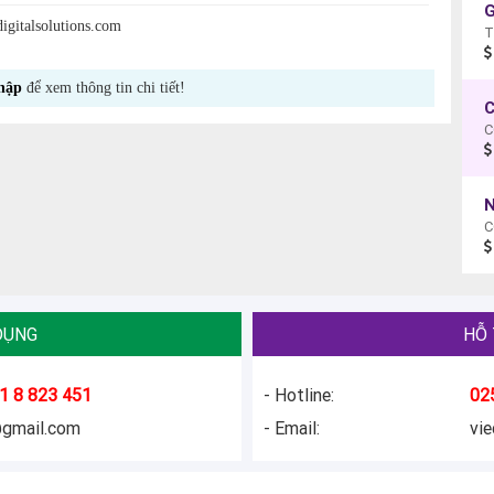
G
italsolutions.com
hập
để xem thông tin chi tiết!
C
C
N
C
DỤNG
HỖ 
1 8 823 451
- Hotline:
02
@gmail.com
- Email:
vi