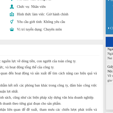
Sàn
Chức vụ:
Nhân viên
Sán
chức
Hình thức làm việc:
Giờ hành chính
Báo
Yêu cầu giới tính:
Không yêu cầu
Đồn
C
Vị trí tuyển dụng:
Chuyên môn
Báo
ngà
Ngà
Ngà
Nai
c nguồn lực về dòng tiền, con người của toàn công ty.
Giấ
Nội.
ức, và hoạt động tổng thể của công ty.
Về 
n quan đến hoạt động và sản xuất để tìm cách nâng cao hiệu quả và
gia 
nhằm kết nối các phòng ban khác trong công ty, đảm bảo công việc
uận lợi nhất.
ính sách, cũng như các biện pháp xây dựng văn hóa doanh nghiệp.
nh doanh theo từng giai đoạn cho sản phẩm.
phận liên quan để đề xuất, tham mưu các chiến lược phát triển và