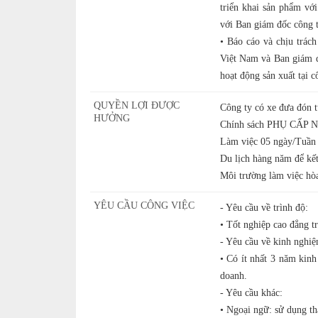
triển khai sản phẩm v
với Ban giám đốc công t
• Báo cáo và chịu trá
Việt Nam và Ban giám đ
hoạt động sản xuất tại c
QUYỀN LỢI ĐƯỢC
Công ty có xe đưa đón 
HƯỞNG
Chính sách PHỤ CẤP N
Làm việc 05 ngày/Tuần
Du lịch hàng năm để kế
Môi trường làm việc hòa
YÊU CẦU CÔNG VIỆC
- Yêu cầu về trình độ:
• Tốt nghiệp cao đẳng tr
- Yêu cầu về kinh nghiệ
• Có ít nhất 3 năm kinh
doanh.
- Yêu cầu khác:
• Ngoại ngữ: sử dụng th