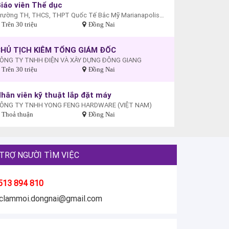
iáo viên Thể dục
Trường TH, THCS, THPT Quốc Tế Bắc Mỹ Marianapolis - Cơ sở Biên Hòa
Trên 30 triệu
Đồng Nai
HỦ TỊCH KIÊM TỔNG GIÁM ĐỐC
ÔNG TY TNHH ĐIỆN VÀ XÂY DỰNG ĐÔNG GIANG
Trên 30 triệu
Đồng Nai
hân viên kỹ thuật lắp đặt máy
ÔNG TY TNHH YONG FENG HARDWARE (VIỆT NAM)
Thoả thuận
Đồng Nai
TRỢ NGƯỜI TÌM VIỆC
513 894 810
eclammoi.dongnai@gmail.com