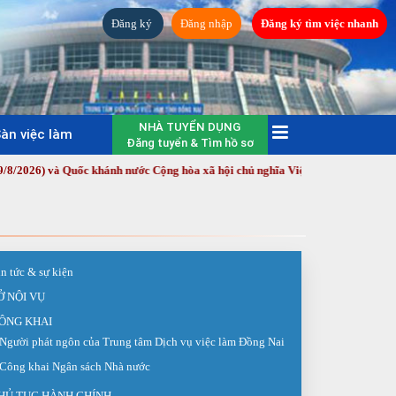
Đăng ký
Đăng nhập
Đăng ký tìm việc nhanh
NHÀ TUYỂN DỤNG
àn việc làm
Đăng tuyển & Tìm hồ sơ
và Quốc khánh nước Cộng hòa xã hội chủ nghĩa Việt Nam (2/9/1945 - 2/9/202
in tức & sự kiện
Ở NỘI VỤ
ÔNG KHAI
Người phát ngôn của Trung tâm Dịch vụ việc làm Đồng Nai
Công khai Ngân sách Nhà nước
HỦ TỤC HÀNH CHÍNH