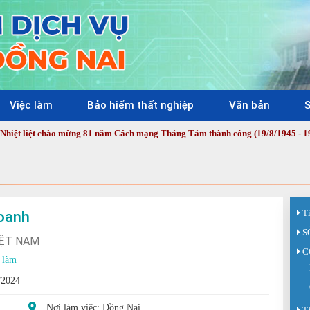
Việc làm
Bảo hiểm thất nghiệp
Văn bản
S
t chào mừng 81 năm Cách mạng Tháng Tám thành công (19/8/1945 - 19/8/2026) 
doanh
T
S
IỆT NAM
C
 làm
/2024
Nơi làm việc: Đồng Nai
T