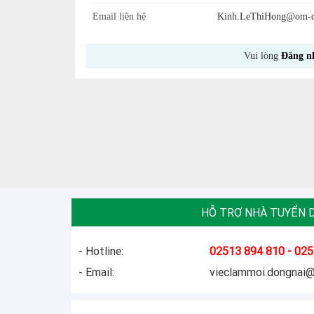
Email liên hệ
Kinh.LeThiHong@om-dig
Vui lòng
Đăng n
HỖ TRỢ NHÀ TUYỂN 
- Hotline:
02513 894 810 - 025
- Email:
vieclammoi.dongnai