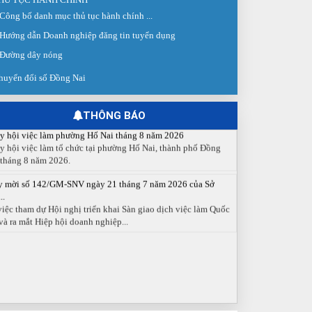
 giao dịch việc làm lần thứ 08 năm 2026: Hơn 4.300 cơ hội...
Công bố danh mục thủ tục hành chính ...
g ngày 03/8/2026, Trung tâm Dịch vụ việc làm Đồng Nai tổ
Hướng dẫn Doanh nghiệp đăng tin tuyển dụng
 Sàn giao dịch việc làm lần thứ 08...
Đường dây nóng
 cáo số 141/BC-TTDVVL của Trung tâm Dịch vụ việc làm
g...
huyển đổi số Đồng Nai
 cáo kết quả tổ chức Sàn giao dịch việc làm lần thứ 08/2026
y 03 tháng 08 năm 2026.
THÔNG BÁO
y hội việc làm phường Hố Nai tháng 8 năm 2026
y hội việc làm tổ chức tại phường Hố Nai, thành phố Đồng
 tháng 8 năm 2026.
y mời số 142/GM-SNV ngày 21 tháng 7 năm 2026 của Sở
..
việc tham dự Hội nghị triển khai Sàn giao dịch việc làm Quốc
và ra mắt Hiệp hội doanh nghiệp...