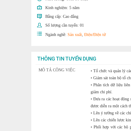
Kinh nghiệm:
5 năm
Bằng cấp:
Cao đẳng
Số lượng cần tuyển:
01
Ngành nghề:
Sản xuất
,
Điện/Điện tử
THÔNG TIN TUYỂN DỤNG
MÔ TẢ CÔNG VIỆC
• Tổ chức và quản lý cá
• Giám sát toàn bộ tổ ch
• Phân tích dữ liệu liê
giảm chi phí.
• Đưa ra các hoạt động 
được diễn ra một cách th
• Lên ý tưởng về các ch
• Lên các chiến lược ki
• Phối hợp với các bộ 