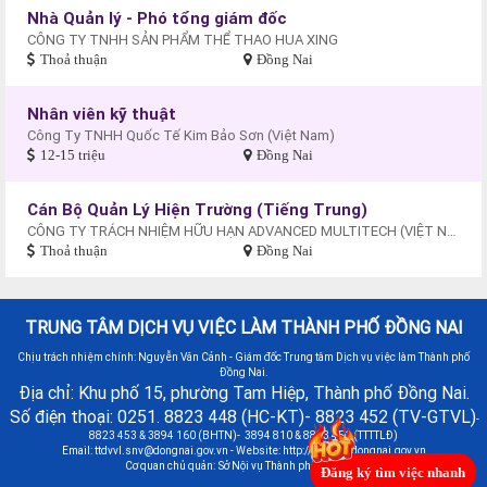
Nhà Quản lý - Phó tổng giám đốc
CÔNG TY TNHH SẢN PHẨM THỂ THAO HUA XING
Thoả thuận
Đồng Nai
Nhân viên kỹ thuật
Công Ty TNHH Quốc Tế Kim Bảo Sơn (Việt Nam)
12-15 triệu
Đồng Nai
Cán Bộ Quản Lý Hiện Trường (Tiếng Trung)
CÔNG TY TRÁCH NHIỆM HỮU HẠN ADVANCED MULTITECH (VIỆT NAM)
Thoả thuận
Đồng Nai
TRUNG TÂM DỊCH VỤ VIỆC LÀM THÀNH PHỐ ĐỒNG NAI
Chịu trách nhiệm chính: Nguyễn Văn Cảnh - Giám đốc Trung tâm Dịch vụ việc làm Thành phố
Đồng Nai.
Địa chỉ: Khu phố 15, phường Tam Hiệp, Thành phố Đồng Nai.
Số điện thoại: 0251. 8823 448 (HC-KT)- 8823 452 (TV-GTVL)
-
8823 453 & 3894 160 (BHTN)- 3894 810 & 8823 451 (TTTTLĐ)
Email:
ttdvvl.snv@dongnai.gov.vn
- Website: http://vieclamdongnai.gov.vn
Cơ quan chủ quản: Sở Nội vụ Thành phố Đồng Nai
Đăng ký tìm việc nhanh