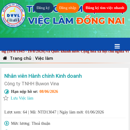
Đăng ký
Đăng nhập
Đăng ký tìm việc nhanh
9/8/1945 - 19/8/2026) và Quốc khánh nước Cộng hòa xã hội chủ nghĩa Việt N
Trang chủ
Việc làm
|
Nhân viên Hành chính Kinh doanh
Công ty TNHH Buwon Vina
Hạn nộp hồ sơ:
08/06/2026
Lưu Việc làm
Lượt xem: 64
|
Mã: NTD13047
|
Ngày làm mới: 01/06/2026
Mức lương:
Thoả thuận