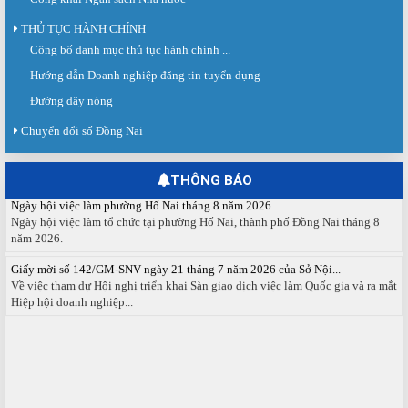
THỦ TỤC HÀNH CHÍNH
Công bố danh mục thủ tục hành chính ...
Sàn giao dịch việc làm lần thứ 08 năm 2026: Hơn 4.300 cơ hội...
Sáng ngày 03/8/2026, Trung tâm Dịch vụ việc làm Đồng Nai tổ chức Sàn giao
Hướng dẫn Doanh nghiệp đăng tin tuyển dụng
dịch việc làm lần thứ 08...
Đường dây nóng
Báo cáo số 141/BC-TTDVVL của Trung tâm Dịch vụ việc làm Đồng...
Chuyển đổi số Đồng Nai
Báo cáo kết quả tổ chức Sàn giao dịch việc làm lần thứ 08/2026 ngày 03
tháng 08 năm 2026.
THÔNG BÁO
Ngày hội việc làm phường Hố Nai tháng 8 năm 2026
Ngày hội việc làm tổ chức tại phường Hố Nai, thành phố Đồng Nai tháng 8
năm 2026.
Giấy mời số 142/GM-SNV ngày 21 tháng 7 năm 2026 của Sở Nội...
Về việc tham dự Hội nghị triển khai Sàn giao dịch việc làm Quốc gia và ra mắt
Hiệp hội doanh nghiệp...