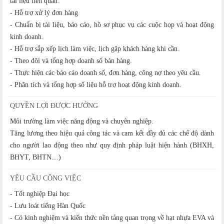
tài liệu liên quan.
- Hỗ trợ xử lý đơn hàng
- Chuẩn bị tài liệu, báo cáo, hồ sơ phục vụ các cuộc họp và hoạt động
kinh doanh.
- Hỗ trợ sắp xếp lịch làm việc, lịch gặp khách hàng khi cần.
- Theo dõi và tổng hợp doanh số bán hàng.
- Thực hiện các báo cáo doanh số, đơn hàng, công nợ theo yêu cầu.
- Phân tích và tổng hợp số liệu hỗ trợ hoạt động kinh doanh.
QUYỀN LỢI ĐƯỢC HƯỞNG
Môi trường làm việc năng động và chuyên nghiệp.
Tăng lương theo hiệu quả công tác và cam kết đầy đủ các chế độ dành
cho người lao động theo như quy định pháp luật hiện hành (BHXH,
BHYT, BHTN…)
YÊU CẦU CÔNG VIỆC
- Tốt nghiệp Đại học
- Lưu loát tiếng Hàn Quốc
- Có kinh nghiệm và kiến thức nền tảng quan trọng về hạt nhựa EVA và