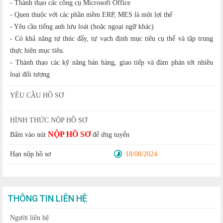
- Thành thạo các công cụ Microsoft Office
- Quen thuộc với các phần mềm ERP, MES là một lợi thế
- Yêu cầu tiếng anh lưu loát (hoặc ngoại ngữ khác)
- Có khả năng tự thúc đẩy, tự vạch định mục tiêu cụ thể và tập trung
thực hiện mục tiêu.
- Thành thạo các kỹ năng bán hàng, giao tiếp và đàm phán tới nhiều
loại đối tượng
YÊU CẦU HỒ SƠ
HÌNH THỨC NỘP HỒ SƠ
NỘP HỒ SƠ
Bấm vào nút
để ứng tuyển
Hạn nộp hồ sơ
18/08/2024
THÔNG TIN LIÊN HỆ
Người liên hệ