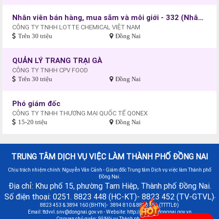
Nhân viên bán hàng, mua sắm và môi giới - 332 (Nhân viên kinh doanh)
CÔNG TY TNHH LOTTE CHEMICAL VIỆT NAM
Trên 30 triệu
Đồng Nai
QUẢN LÝ TRANG TRẠI GÀ
CÔNG TY TNHH CPV FOOD
Trên 30 triệu
Đồng Nai
Phó giám đốc
CÔNG TY TNHH THƯƠNG MẠI QUỐC TẾ QONEX
15-20 triệu
Đồng Nai
TRUNG TÂM DỊCH VỤ VIỆC LÀM THÀNH PHỐ ĐỒNG NAI
Chịu trách nhiệm chính: Nguyễn Văn Cảnh - Giám đốc Trung tâm Dịch vụ việc làm Thành phố
Đồng Nai.
Địa chỉ: Khu phố 15, phường Tam Hiệp, Thành phố Đồng Nai.
Số điện thoại: 0251. 8823 448 (HC-KT)- 8823 452 (TV-GTVL)
-
8823 453 & 3894 160 (BHTN)- 3894 810 & 8823 451 (TTTTLĐ)
Email:
ttdvvl.snv@dongnai.gov.vn
- Website: http://vieclamdongnai.gov.vn
Cơ quan chủ quản: Sở Nội vụ Thành phố Đồng Nai