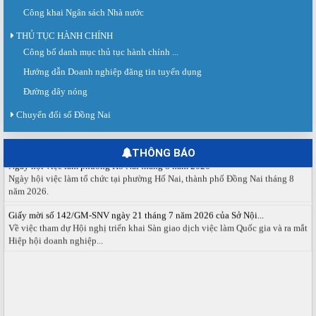
Công khai Ngân sách Nhà nước
THỦ TỤC HÀNH CHÍNH
Công bố danh mục thủ tục hành chính ...
Sàn giao dịch việc làm lần thứ 08 năm 2026: Hơn 4.300 cơ hội...
Hướng dẫn Doanh nghiệp đăng tin tuyển dụng
Sáng ngày 03/8/2026, Trung tâm Dịch vụ việc làm Đồng Nai tổ chức Sàn giao
dịch việc làm lần thứ 08...
Đường dây nóng
Báo cáo số 141/BC-TTDVVL của Trung tâm Dịch vụ việc làm Đồng...
Chuyển đổi số Đồng Nai
Báo cáo kết quả tổ chức Sàn giao dịch việc làm lần thứ 08/2026 ngày 03
tháng 08 năm 2026.
THÔNG BÁO
Ngày hội việc làm phường Hố Nai tháng 8 năm 2026
Ngày hội việc làm tổ chức tại phường Hố Nai, thành phố Đồng Nai tháng 8
năm 2026.
Giấy mời số 142/GM-SNV ngày 21 tháng 7 năm 2026 của Sở Nội...
Về việc tham dự Hội nghị triển khai Sàn giao dịch việc làm Quốc gia và ra mắt
Hiệp hội doanh nghiệp...