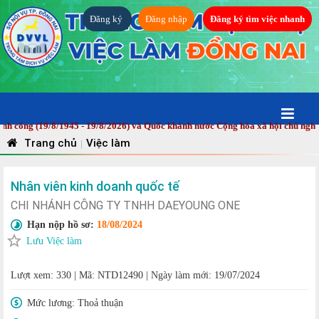
Đăng ký
Đăng nhập
Đăng ký tìm việc nhanh
ng (19/8/1945 - 19/8/2026) và Quốc khánh nước Cộng hòa xã hội chủ nghĩa Vi
Trang chủ
Việc làm
|
Nhân viên kinh doanh quốc tế
CHI NHÁNH CÔNG TY TNHH DAEYOUNG ONE
Hạn nộp hồ sơ:
18/08/2024
Lưu Việc làm
Lượt xem: 330
|
Mã: NTD12490
|
Ngày làm mới: 19/07/2024
Mức lương:
Thoả thuận