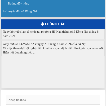
Đường dây nóng
Báo cáo số 141/BC-TTDVVL của Trung tâm Dịch vụ việc làm Đồng...
Chuyển đổi số Đồng Nai
Báo cáo kết quả tổ chức Sàn giao dịch việc làm lần thứ 08/2026 ngày 03
tháng 08 năm 2026.
THÔNG BÁO
Ngày hội việc làm phường Hố Nai tháng 8 năm 2026
Ngày hội việc làm tổ chức tại phường Hố Nai, thành phố Đồng Nai tháng 8
năm 2026.
Giấy mời số 142/GM-SNV ngày 21 tháng 7 năm 2026 của Sở Nội...
Về việc tham dự Hội nghị triển khai Sàn giao dịch việc làm Quốc gia và ra mắt
Hiệp hội doanh nghiệp...