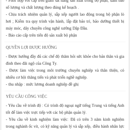
- Phối hợp với cấp trên giám sát hàng sản xuất trong bộ phận, đảm bảo
số lượng và chất lượng theo đúng kế hoạch .
- Chịu trách nhiệm quản lý, sắp xếp người lao động trong bộ phận lò
hơi ; Kiểm tra quy trình vận hành, lắp đặt bảo trì, bảo dưỡng thiết bị
máy móc, dây chuyền công nghệ xưởng Dập Đầu.
- Báo cáo cấp trên tiến độ sản xuất bộ phận
QUYỀN LỢI ĐƯỢC HƯỞNG
- Được hưởng đầy đủ các chế độ thăm hỏi sức khỏe cho bản thân và gia
đình theo đãi ngộ của Công Ty.
- Được làm việc trong môi trường chuyên nghiệp và thân thiện, có
nhiều cơ hội thăng tiến và phát triển nghề nghiệp.
- thu nhập : mức lương doanh nghiệp đề ghị
YÊU CẦU CÔNG VIỆC
- Yêu cầu về trình độ : Có trình độ ngoại ngữ tiếng Trung và tiếng Anh
tốt để làm việc trực tiếp với các bộ phận quản lý.
- Yêu cầu về kinh nghiệm làm việc: Đã có trên 3 năm kinh nghiệm
trong nghành ốc vít, có kỹ năng quản lý và sắp xếp, điều hành nhân lực