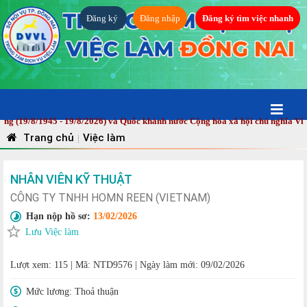
Đăng ký
Đăng nhập
Đăng ký tìm việc nhanh
/8/1945 - 19/8/2026) và Quốc khánh nước Cộng hòa xã hội chủ nghĩa Việt Nam
Trang chủ
Việc làm
|
NHÂN VIÊN KỸ THUẬT
CÔNG TY TNHH HOMN REEN (VIETNAM)
Hạn nộp hồ sơ:
13/02/2026
Lưu Việc làm
Lượt xem: 115
|
Mã: NTD9576
|
Ngày làm mới: 09/02/2026
Mức lương:
Thoả thuận