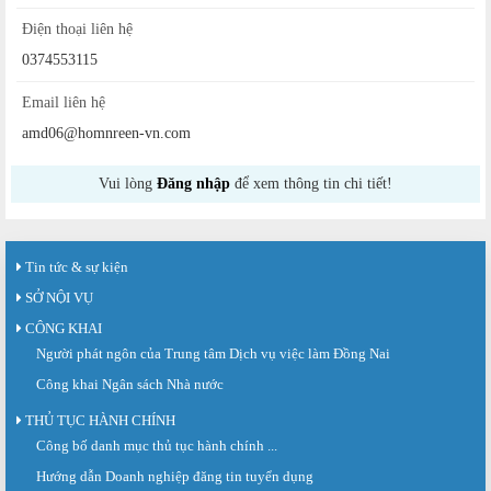
Điện thoại liên hệ
0374553115
Email liên hệ
amd06@homnreen-vn.com
Vui lòng
Đăng nhập
để xem thông tin chi tiết!
Tin tức & sự kiện
SỞ NỘI VỤ
CÔNG KHAI
Người phát ngôn của Trung tâm Dịch vụ việc làm Đồng Nai
Công khai Ngân sách Nhà nước
THỦ TỤC HÀNH CHÍNH
Công bố danh mục thủ tục hành chính ...
Sàn giao dịch việc làm lần thứ 08 năm 2026: Hơn 4.300 cơ hội...
Sáng ngày 03/8/2026, Trung tâm Dịch vụ việc làm Đồng Nai tổ chức Sàn giao
Hướng dẫn Doanh nghiệp đăng tin tuyển dụng
dịch việc làm lần thứ 08...