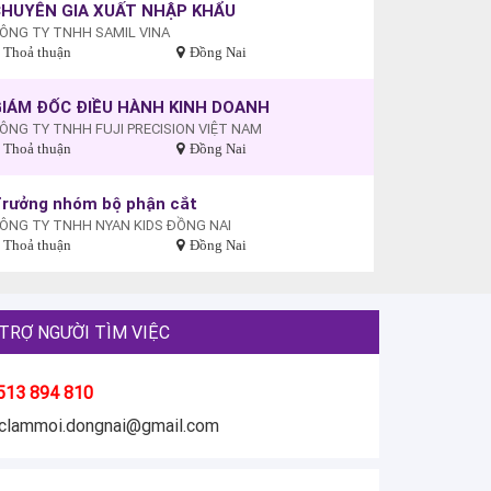
HUYÊN GIA XUẤT NHẬP KHẨU
ÔNG TY TNHH SAMIL VINA
Thoả thuận
Đồng Nai
IÁM ĐỐC ĐIỀU HÀNH KINH DOANH
ÔNG TY TNHH FUJI PRECISION VIỆT NAM
Thoả thuận
Đồng Nai
rưởng nhóm bộ phận cắt
ÔNG TY TNHH NYAN KIDS ĐỒNG NAI
Thoả thuận
Đồng Nai
TRỢ NGƯỜI TÌM VIỆC
513 894 810
eclammoi.dongnai@gmail.com