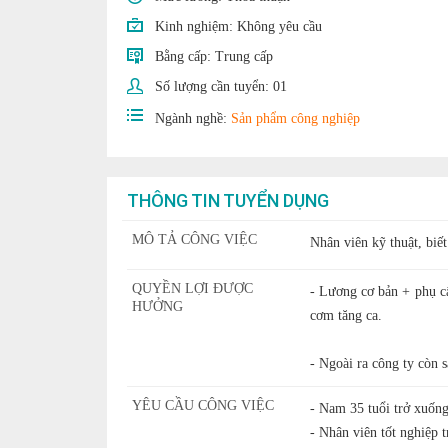
Kinh nghiệm:
Không yêu cầu
Bằng cấp:
Trung cấp
Số lượng cần tuyển:
01
Ngành nghề:
Sản phẩm công nghiệp
THÔNG TIN TUYỂN DỤNG
MÔ TẢ CÔNG VIỆC
Nhân viên kỹ thuật, biế
QUYỀN LỢI ĐƯỢC
- Lương cơ bản + phụ cấ
HƯỞNG
cơm tăng ca.
- Ngoài ra công ty còn 
YÊU CẦU CÔNG VIỆC
- Nam 35 tuổi trở xuốn
- Nhân viên tốt nghiệp t