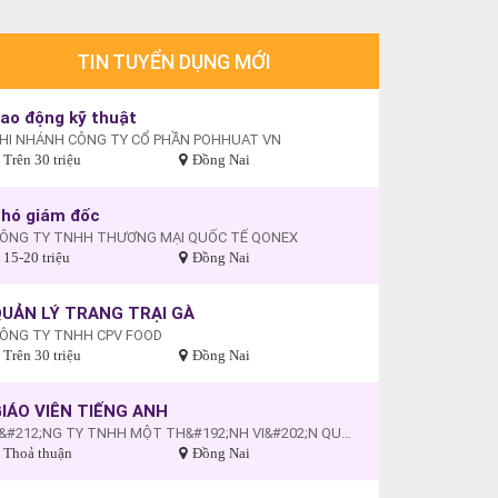
TIN TUYỂN DỤNG MỚI
ao động kỹ thuật
HI NHÁNH CÔNG TY CỔ PHẦN POHHUAT VN
Trên 30 triệu
Đồng Nai
hó giám đốc
ÔNG TY TNHH THƯƠNG MẠI QUỐC TẾ QONEX
15-20 triệu
Đồng Nai
UẢN LÝ TRANG TRẠI GÀ
ÔNG TY TNHH CPV FOOD
Trên 30 triệu
Đồng Nai
IÁO VIÊN TIẾNG ANH
C&#212;NG TY TNHH MỘT TH&#192;NH VI&#202;N QUỐC TẾ MỸ
Thoả thuận
Đồng Nai