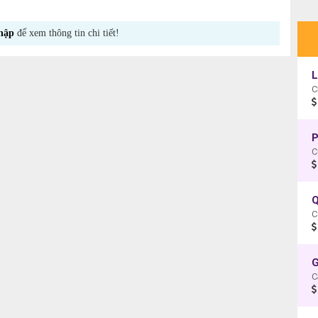
hập
để xem thông tin chi tiết!
L
C
P
C
Q
C
G