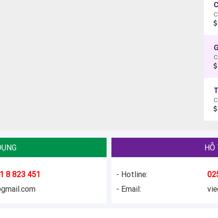
C
C
G
C
T
C
DỤNG
HỖ 
1 8 823 451
- Hotline:
02
@gmail.com
- Email:
vi