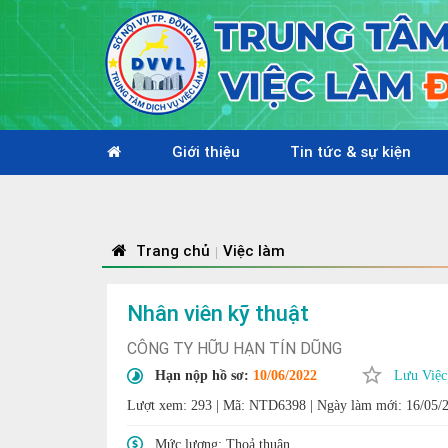
Giới thiệu
Tin tức & sự kiện
Trang chủ
Việc làm
|
Nhân viên kỹ thuật
CÔNG TY HỮU HẠN TÍN DŨNG
Hạn nộp hồ sơ:
10/06/2022
Lưu Việc
Lượt xem: 293
|
Mã: NTD6398
|
Ngày làm mới: 16/05/
Mức lương:
Thoả thuận