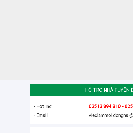
HỖ TRỢ NHÀ TUYỂN 
- Hotline:
02513 894 810 - 025
- Email:
vieclammoi.dongnai