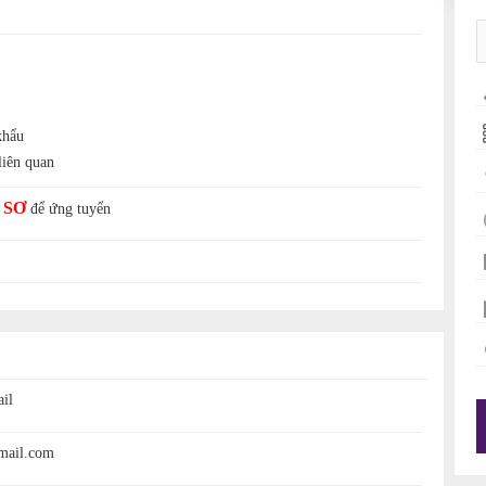
khẩu
liên quan
 SƠ
để ứng tuyển
il
mail.com