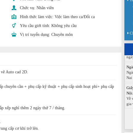
Chức vụ:
Nhân viên
Sàn
Hình thức làm việc:
Việc làm theo ca/Đổi ca
Sán
chức
Yêu cầu giới tính:
Không yêu cầu
Báo
C
Vị trí tuyển dụng:
Chuyên môn
Đồn
Báo
ngà
Ngà
Ngà
Nai
t vẽ Auto cad 2D.
Giấ
Nội.
p chuyên cần + phụ cấp kỹ thuật + phụ cấp sinh hoạt phí+ phụ cấp
Về 
gia 
sắp xếp nghỉ thêm 2 ngày thứ 7 / tháng.
g
rung cấp cơ khí trở lên.