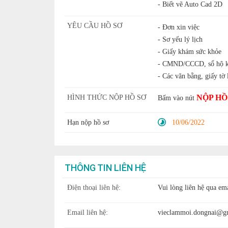
- Biết vẽ Auto Cad 2D
YÊU CẦU HỒ SƠ
- Đơn xin việc
- Sơ yếu lý lịch
- Giấy khám sức khỏe
- CMND/CCCD, sổ hộ 
- Các văn bằng, giấy tờ 
NỘP HỒ
HÌNH THỨC NỘP HỒ SƠ
Bấm vào nút
Hạn nộp hồ sơ
10/06/2022
THÔNG TIN LIÊN HỆ
Điện thoại liên hệ:
Vui lòng liên hệ qua ema
Email liên hệ:
vieclammoi.dongnai@g