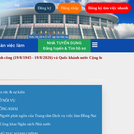
Đăng ký
Đăng nhập
Đăng ký tìm việc nhanh
NHÀ TUYỂN DỤNG
àn việc làm
Đăng tuyển & Tìm hồ sơ
945 - 19/8/2026) và Quốc khánh nước Cộng hòa xã hội chủ nghĩa Việt Nam (2
in tức & sự kiện
Ở NỘI VỤ
ÔNG KHAI
Người phát ngôn của Trung tâm Dịch vụ việc làm Đồng Nai
Công khai Ngân sách Nhà nước
HỦ TỤC HÀNH CHÍNH