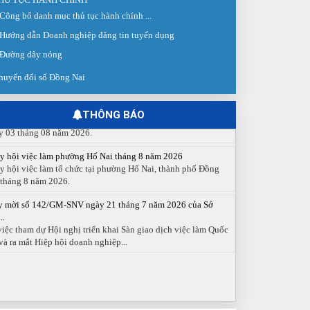
Công bố danh mục thủ tục hành chính ...
 giao dịch việc làm lần thứ 08 năm 2026: Hơn 4.300 cơ hội...
Hướng dẫn Doanh nghiệp đăng tin tuyển dụng
g ngày 03/8/2026, Trung tâm Dịch vụ việc làm Đồng Nai tổ
 Sàn giao dịch việc làm lần thứ 08...
Đường dây nóng
 cáo số 141/BC-TTDVVL của Trung tâm Dịch vụ việc làm
huyển đổi số Đồng Nai
g...
 cáo kết quả tổ chức Sàn giao dịch việc làm lần thứ 08/2026
y 03 tháng 08 năm 2026.
THÔNG BÁO
y hội việc làm phường Hố Nai tháng 8 năm 2026
y hội việc làm tổ chức tại phường Hố Nai, thành phố Đồng
 tháng 8 năm 2026.
y mời số 142/GM-SNV ngày 21 tháng 7 năm 2026 của Sở
..
việc tham dự Hội nghị triển khai Sàn giao dịch việc làm Quốc
và ra mắt Hiệp hội doanh nghiệp...