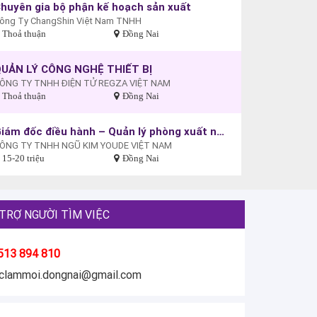
huyên gia bộ phận kế hoạch sản xuất
ông Ty ChangShin Việt Nam TNHH
Thoả thuận
Đồng Nai
UẢN LÝ CÔNG NGHỆ THIẾT BỊ
ÔNG TY TNHH ĐIỆN TỬ REGZA VIỆT NAM
Thoả thuận
Đồng Nai
Giám đốc điều hành – Quản lý phòng xuất nhập khẩu
ÔNG TY TNHH NGŨ KIM YOUDE VIỆT NAM
15-20 triệu
Đồng Nai
TRỢ NGƯỜI TÌM VIỆC
513 894 810
eclammoi.dongnai@gmail.com