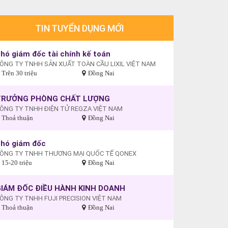
TIN TUYỂN DỤNG MỚI
hó giám đốc tài chính kế toán
ÔNG TY TNHH SẢN XUẤT TOÀN CẦU LIXIL VIỆT NAM
Trên 30 triệu
Đồng Nai
TRƯỞNG PHÒNG CHẤT LƯỢNG
ÔNG TY TNHH ĐIỆN TỬ REGZA VIỆT NAM
Thoả thuận
Đồng Nai
hó giám đốc
ÔNG TY TNHH THƯƠNG MẠI QUỐC TẾ QONEX
15-20 triệu
Đồng Nai
IÁM ĐỐC ĐIỀU HÀNH KINH DOANH
ÔNG TY TNHH FUJI PRECISION VIỆT NAM
Thoả thuận
Đồng Nai