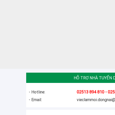
HỖ TRỢ NHÀ TUYỂN 
- Hotline:
02513 894 810 - 025
- Email:
vieclammoi.dongnai