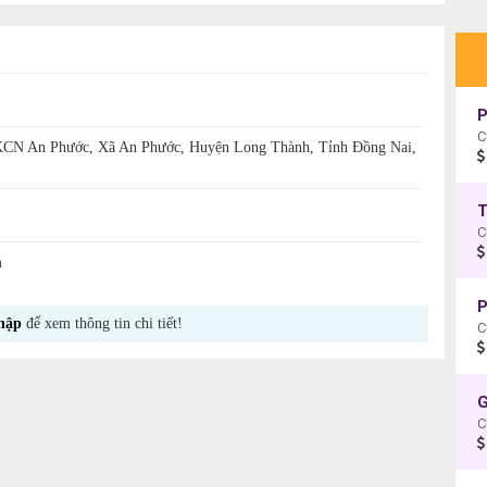
P
C
 KCN An Phước, Xã An Phước, Huyện Long Thành, Tỉnh Đồng Nai,
C
m
P
hập
để xem thông tin chi tiết!
C
G
C