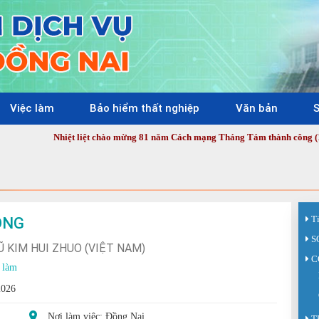
Việc làm
Bảo hiểm thất nghiệp
Văn bản
S
Nhiệt liệt chào mừng 81 năm Cách mạng Tháng Tám thành công (19/8/1945 - 1
ÓNG
T
S
 KIM HUI ZHUO (VIỆT NAM)
C
 làm
2026
Nơi làm việc: Đồng Nai
T