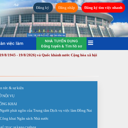
Đăng ký
Đăng nhập
Đăng ký tìm việc nhanh
NHÀ TUYỂN DỤNG
àn việc làm
Đăng tuyển & Tìm hồ sơ
9/8/2026) và Quốc khánh nước Cộng hòa xã hội chủ nghĩa Việt Nam (2/9/1945
in tức & sự kiện
Ở NỘI VỤ
ÔNG KHAI
Người phát ngôn của Trung tâm Dịch vụ việc làm Đồng Nai
Công khai Ngân sách Nhà nước
HỦ TỤC HÀNH CHÍNH