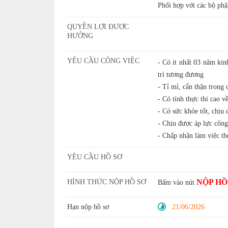
Phối hợp với các bộ phậ
QUYỀN LỢI ĐƯỢC
HƯỞNG
YÊU CẦU CÔNG VIỆC
- Có ít nhất 03 năm kin
trí tương đương
- Tỉ mỉ, cẩn thận trong 
- Có tính thực thi cao v
- Có sức khỏe tốt, chịu
- Chịu được áp lực công 
- Chấp nhận làm việc the
YÊU CẦU HỒ SƠ
NỘP HỒ
HÌNH THỨC NỘP HỒ SƠ
Bấm vào nút
Hạn nộp hồ sơ
21/06/2026