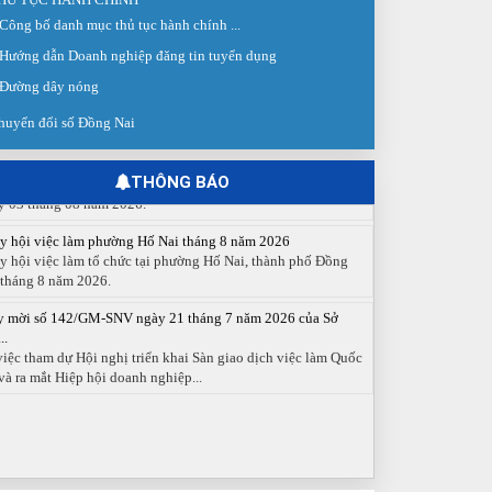
Công bố danh mục thủ tục hành chính ...
 giao dịch việc làm lần thứ 08 năm 2026: Hơn 4.300 cơ hội...
Hướng dẫn Doanh nghiệp đăng tin tuyển dụng
g ngày 03/8/2026, Trung tâm Dịch vụ việc làm Đồng Nai tổ
 Sàn giao dịch việc làm lần thứ 08...
Đường dây nóng
 cáo số 141/BC-TTDVVL của Trung tâm Dịch vụ việc làm
huyển đổi số Đồng Nai
g...
 cáo kết quả tổ chức Sàn giao dịch việc làm lần thứ 08/2026
y 03 tháng 08 năm 2026.
THÔNG BÁO
y hội việc làm phường Hố Nai tháng 8 năm 2026
y hội việc làm tổ chức tại phường Hố Nai, thành phố Đồng
 tháng 8 năm 2026.
y mời số 142/GM-SNV ngày 21 tháng 7 năm 2026 của Sở
..
việc tham dự Hội nghị triển khai Sàn giao dịch việc làm Quốc
và ra mắt Hiệp hội doanh nghiệp...