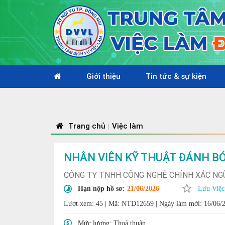
Giới thiệu
Tin tức & sự kiện
Trang chủ
Việc làm
|
NHÂN VIÊN KỸ THUẬT ĐÁNH B
CÔNG TY TNHH CÔNG NGHỆ CHÍNH XÁC NGŨ
Hạn nộp hồ sơ:
21/06/2026
Lưu Việc
Lượt xem: 45
|
Mã: NTD12659
|
Ngày làm mới: 16/06/
Mức lương:
Thoả thuận