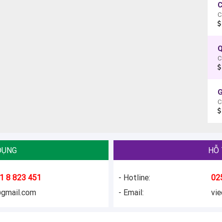
C
C
Q
C
C
DỤNG
HỖ 
1 8 823 451
- Hotline:
02
@gmail.com
- Email:
vi