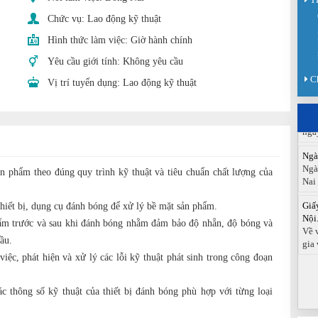
Chức vụ:
Lao động kỹ thuật
Sàn
Sán
Hình thức làm việc:
Giờ hành chính
chức
Yêu cầu giới tính:
Không yêu cầu
Báo
C
Vị trí tuyển dụng:
Lao động kỹ thuật
Đồn
Báo
ngà
Ngà
Ngà
Nai
n phẩm theo đúng quy trình kỹ thuật và tiêu chuẩn chất lượng của
Giấ
Nội.
iết bị, dụng cụ đánh bóng để xử lý bề mặt sản phẩm.
Về 
ẩm trước và sau khi đánh bóng nhằm đảm bảo độ nhẵn, độ bóng và
gia 
ầu.
việc, phát hiện và xử lý các lỗi kỹ thuật phát sinh trong công đoạn
c thông số kỹ thuật của thiết bị đánh bóng phù hợp với từng loại