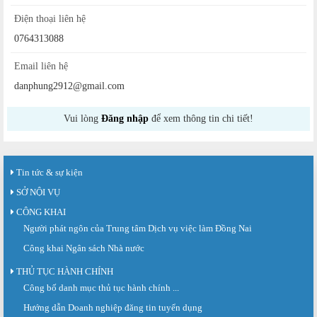
Điện thoại liên hệ
0764313088
Email liên hệ
danphung2912@gmail.com
Vui lòng
Đăng nhập
để xem thông tin chi tiết!
Tin tức & sự kiện
SỞ NỘI VỤ
CÔNG KHAI
Người phát ngôn của Trung tâm Dịch vụ việc làm Đồng Nai
Công khai Ngân sách Nhà nước
THỦ TỤC HÀNH CHÍNH
Công bố danh mục thủ tục hành chính ...
Sàn giao dịch việc làm lần thứ 08 năm 2026: Hơn 4.300 cơ hội...
Sáng ngày 03/8/2026, Trung tâm Dịch vụ việc làm Đồng Nai tổ chức Sàn giao
Hướng dẫn Doanh nghiệp đăng tin tuyển dụng