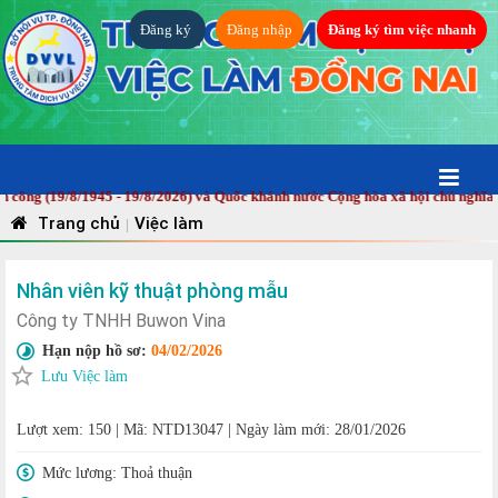
Đăng ký
Đăng nhập
Đăng ký tìm việc nhanh
 (19/8/1945 - 19/8/2026) và Quốc khánh nước Cộng hòa xã hội chủ nghĩa Việt
Trang chủ
Việc làm
|
Nhân viên kỹ thuật phòng mẫu
Công ty TNHH Buwon Vina
Hạn nộp hồ sơ:
04/02/2026
Lưu Việc làm
Lượt xem: 150
|
Mã: NTD13047
|
Ngày làm mới: 28/01/2026
Mức lương:
Thoả thuận