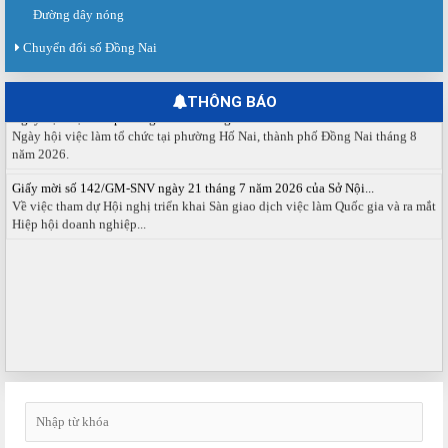
dịch việc làm lần thứ 08...
Đường dây nóng
Báo cáo số 141/BC-TTDVVL của Trung tâm Dịch vụ việc làm Đồng...
Chuyển đổi số Đồng Nai
Báo cáo kết quả tổ chức Sàn giao dịch việc làm lần thứ 08/2026 ngày 03
tháng 08 năm 2026.
THÔNG BÁO
Ngày hội việc làm phường Hố Nai tháng 8 năm 2026
Ngày hội việc làm tổ chức tại phường Hố Nai, thành phố Đồng Nai tháng 8
năm 2026.
Giấy mời số 142/GM-SNV ngày 21 tháng 7 năm 2026 của Sở Nội...
Về việc tham dự Hội nghị triển khai Sàn giao dịch việc làm Quốc gia và ra mắt
Hiệp hội doanh nghiệp...